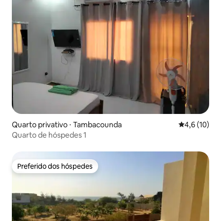
Quarto privativo ⋅ Tambacounda
4,6 de uma a
4,6 (10)
Quarto de hóspedes 1
Preferido dos hóspedes
Preferido dos hóspedes