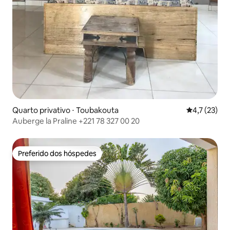
Quarto privativo ⋅ Toubakouta
4,7 de uma a
4,7 (23)
Auberge la Praline +221 78 327 00 20
Preferido dos hóspedes
Preferido dos hóspedes