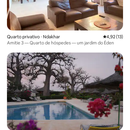
Quarto privativo ⋅ Ndakhar
4,92 de uma a
4,92 (13)
Amitie 3 — Quarto de hóspedes — um jardim do Éden