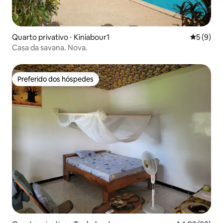
Quarto privativo ⋅ Kiniabour1
5 de uma 
5 (9)
Casa da savana. Nova.
Preferido dos hóspedes
Preferido dos hóspedes