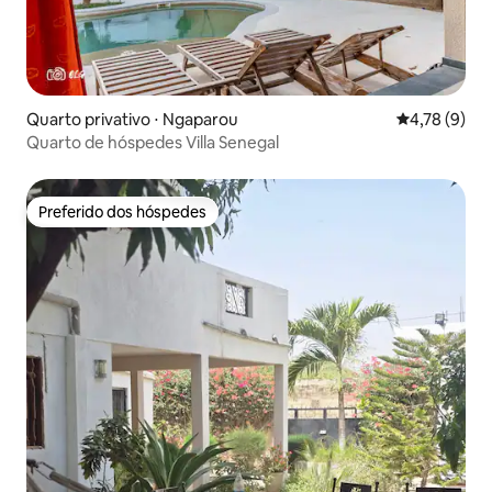
Quarto privativo ⋅ Ngaparou
4,78 de uma 
4,78 (9)
Quarto de hóspedes Villa Senegal
Preferido dos hóspedes
Preferido dos hóspedes