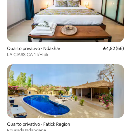
Quarto privativo ⋅ Ndakhar
4,82 de uma a
4,82 (66)
LA ClASSICA 1 I/H dk
Quarto privativo ⋅ Fatick Region
Pousada Ndangane