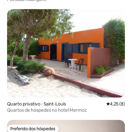
Quarto privativo ⋅ Saint-Louis
4,25 de uma 
4,25 (8)
Quartos de hóspedes no hotel Mermoz
Preferido dos hóspedes
Preferido dos hóspedes