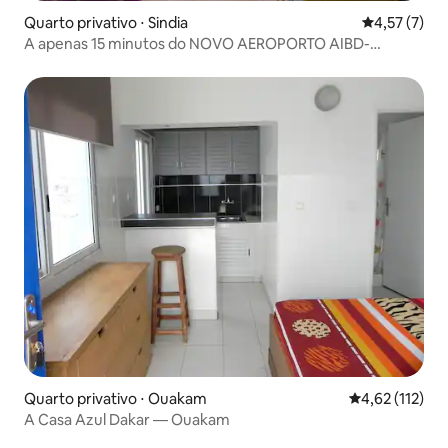
Quarto privativo ⋅ Sindia
4,57 de uma 
4,57 (7)
A apenas 15 minutos do NOVO AEROPORTO AIBD-
SENEGAL
Quarto privativo ⋅ Ouakam
4,62 de uma av
4,62 (112)
A Casa Azul Dakar — Ouakam