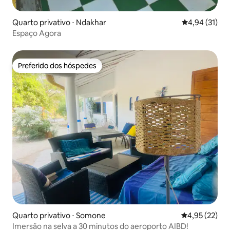
Quarto privativo ⋅ Ndakhar
4,94 de uma a
4,94 (31)
Espaço Agora
Preferido dos hóspedes
Preferido dos hóspedes
Quarto privativo ⋅ Somone
4,95 de uma a
4,95 (22)
Imersão na selva a 30 minutos do aeroporto AIBD!