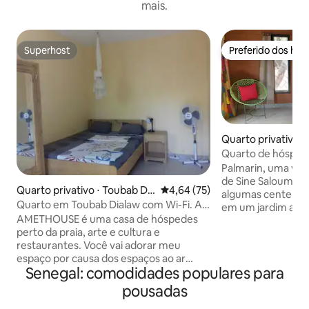
mais.
Superhost
Preferido dos hó
Superhost
Preferido dos hó
Quarto privativo ⋅
Quarto de hóspede
mer.
Palmarin, uma vila
de Sine Saloum. A casa está localizada a
Quarto privativo ⋅ Toubab Dia
4,64 de uma avaliação média de
4,64 (75)
algumas centenas 
lao
Quarto em Toubab Dialaw com Wi-Fi. A
em um jardim arbo
25 min do aeroporto
AMETHOUSE é uma casa de hóspedes
beira-mar e na orl
perto da praia, arte e cultura e
comunitária. O quarto está localizado de
restaurantes. Você vai adorar meu
frente para o mar, 
espaço por causa dos espaços ao ar
Quarto com banhei
Senegal: comodidades populares para
livre,o jardim e a tranquilidade.Os
quente, pia, vaso 
quartos são individuais com chuveiro e
pessoas com mosq
pousadas
conexão Wi-Fi. Estamos localizados a 25
roupa, escrivaninh