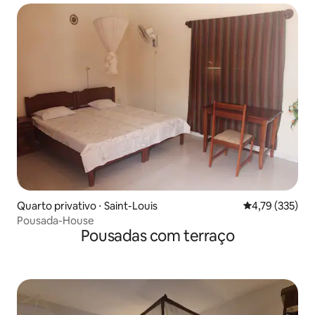
Quarto privativo ⋅ Saint-Louis
4,79 de uma av
4,79 (335)
Pousada-House
Pousadas com terraço