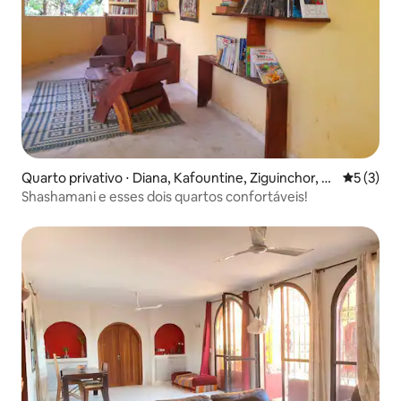
Quarto privativo ⋅ Diana, Kafountine, Ziguinchor, C
5 de uma 
5 (3)
asamance
Shashamani e esses dois quartos confortáveis!