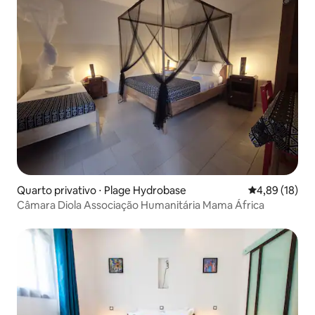
Quarto privativo ⋅ Plage Hydrobase
4,89 de uma a
4,89 (18)
Câmara Diola Associação Humanitária Mama África