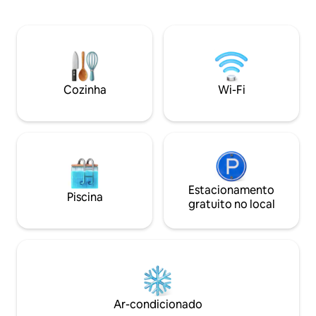
minutos do novo aeroporto de Dakar-
Possibilidade de u
Aibd de Diass. Minha acomodação é
pessoa. A piscina 
perfeita para casais, viajantes solitários,
famílias (com crianças). Temos um
serviço de transporte e transporte para
o aeroporto. Café da manhã por 2,00 €.
Apartamento de dia a 2,50 €.
Cozinha
Wi-Fi
Estacionamento
Piscina
gratuito no local
Ar-condicionado