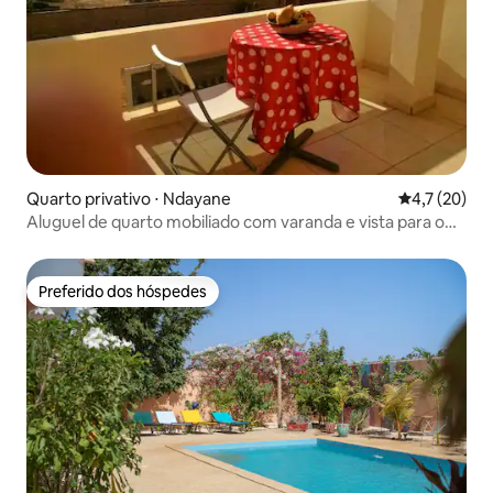
Quarto privativo ⋅ Ndayane
4,7 de uma a
4,7 (20)
Aluguel de quarto mobiliado com varanda e vista para o
mar
Preferido dos hóspedes
Preferido dos hóspedes