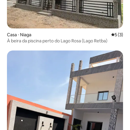
Casa ⋅ Niaga
5 de uma 
5 (3)
À beira da piscina perto do Lago Rosa (Lago Retba)