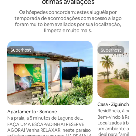
ótimas avaliações
Os hóspedes concordam: estes aluguéis por
temporada de acomodações com acesso a lago
foram muito bem avaliados por sua localização,
limpeza e muito mais.
Superhost
Superhost
Superhost
Superhost
Casa ⋅ Ziguinchor
Residência, à beira
Apartamento ⋅ Somone
Bem-vindo à Résid
Na praia, a 5 minutos de Lagune de
Localizados à beir
Somone!
FAÇA UMA ESCAPADINHA! RESERVE
um ambiente acolh
AGORA! Venha RELAXAR! neste paraíso
ideal para famílias
artístico espaçoso e sereno NA PRAIA! A