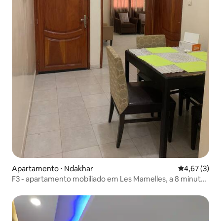
Apartamento ⋅ Ndakhar
4,67 de uma 
4,67 (3)
F3 - apartamento mobiliado em Les Mamelles, a 8 minutos
da praia