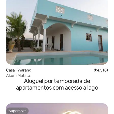
Casa ⋅ Warang
4,5 de uma 
4,5 (6)
AkunaMatata
Aluguel por temporada de
apartamentos com acesso a lago
Superhost
Superhost