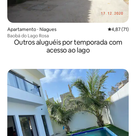
Apartamento ⋅ Niagues
4,87 de uma a
4,87 (71)
Baobá do Lago Rosa
Outros aluguéis por temporada com
acesso ao lago