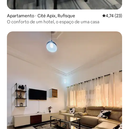
Apartamento ⋅ Cité Apix, Rufisque
4,74 de uma a
4,74 (23)
O conforto de um hotel, o espaço de uma casa