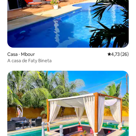
Casa ⋅ Mbour
4,73 de uma a
4,73 (26)
A casa de Faty Bineta