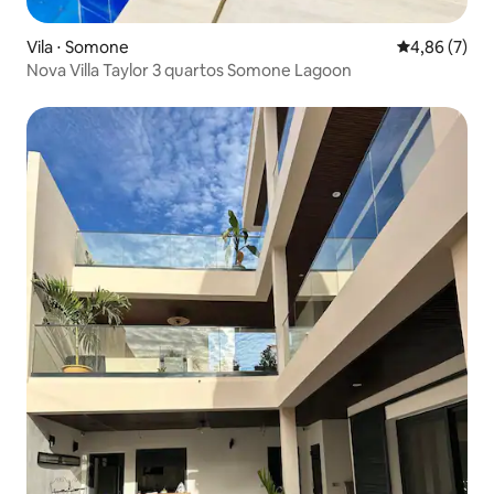
Vila ⋅ Somone
4,86 de uma 
4,86 (7)
Nova Villa Taylor 3 quartos Somone Lagoon