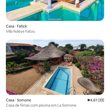
Casa ⋅ Fatick
Villa Ndéye Fatou
Casa ⋅ Somone
4,61 de uma a
4,61 (33)
Casa de férias com piscina em La Somone