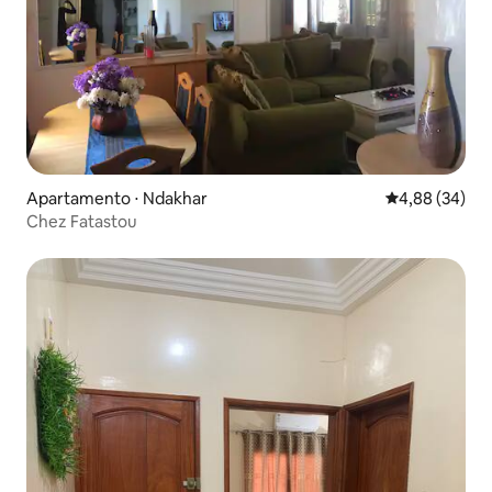
Apartamento ⋅ Ndakhar
4,88 de uma a
4,88 (34)
Chez Fatastou