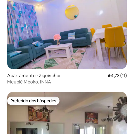
Apartamento ⋅ Ziguinchor
4,73 de uma a
4,73 (11)
Meublé Mboko, INNA
Preferido dos hóspedes
Preferido dos hóspedes