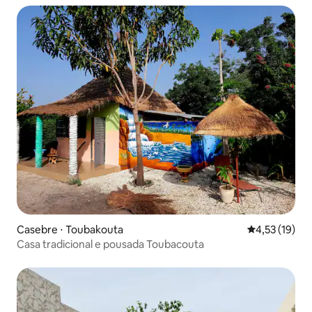
Casebre ⋅ Toubakouta
4,53 de uma a
4,53 (19)
Casa tradicional e pousada Toubacouta