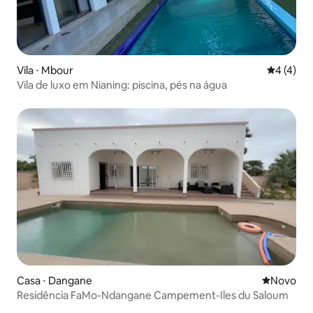
Vila ⋅ Mbour
4 de uma 
4 (4)
Vila de luxo em Nianing: piscina, pés na água
Casa ⋅ Dangane
Novo lugar
Novo
Residência FaMo-Ndangane Campement-Iles du Saloum