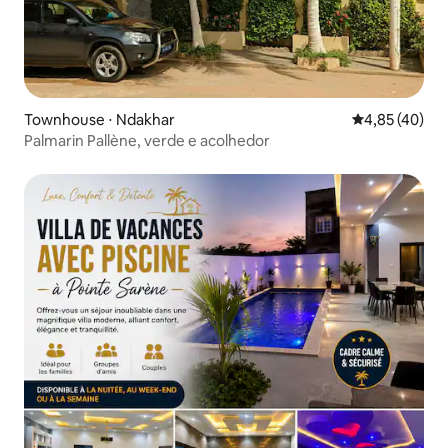
Townhouse ⋅ Ndakhar
4,85 de uma a
4,85 (40)
Palmarin Pallène, verde e acolhedor