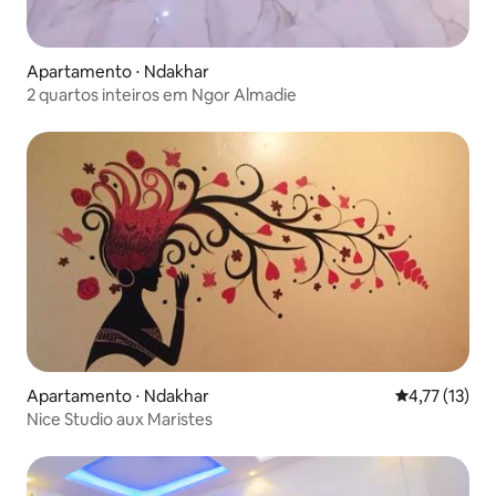
Apartamento ⋅ Ndakhar
2 quartos inteiros em Ngor Almadie
Apartamento ⋅ Ndakhar
4,77 de uma a
4,77 (13)
Nice Studio aux Maristes