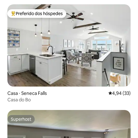
Preferido dos hóspedes
Entre os melhores preferidos dos hóspedes
Casa ⋅ Seneca Falls
4,94 de uma a
4,94 (33)
Casa do Bo
Superhost
Superhost