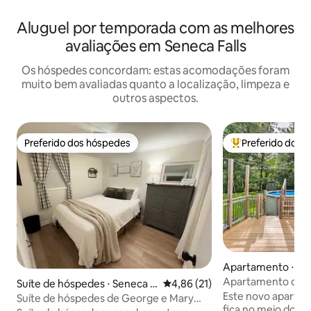
Aluguel por temporada com as melhores
avaliações em Seneca Falls
Os hóspedes concordam: estas acomodações foram
muito bem avaliadas quanto a localização, limpeza e
outros aspectos.
Preferido dos hóspedes
Preferido dos 
Preferido dos hóspedes
Entre os melhore
Apartamento ⋅ Sen
Apartamento de lux
Suíte de hóspedes ⋅ Seneca F
4,86 de uma avaliação média de
4,86 (21)
uma piscina privat
Este novo aparta
alls
Suíte de hóspedes de George e Mary
fica no meio dos 