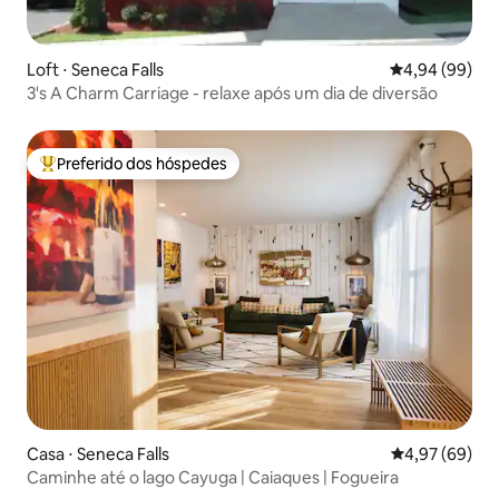
Loft ⋅ Seneca Falls
4,94 de uma av
4,94 (99)
3's A Charm Carriage - relaxe após um dia de diversão
Preferido dos hóspedes
Entre os melhores preferidos dos hóspedes
Casa ⋅ Seneca Falls
4,97 de uma a
4,97 (69)
Caminhe até o lago Cayuga | Caiaques | Fogueira