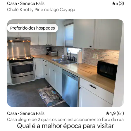
Casa ⋅ Seneca Falls
5 de uma 
5 (3)
Chalé Knotty Pine no lago Cayuga
Preferido dos hóspedes
Preferido dos hóspedes
Casa ⋅ Seneca Falls
4,9 de uma a
4,9 (61)
Casa alegre de 2 quartos com estacionamento fora da rua
Qual é a melhor época para visitar