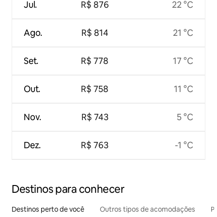
Jul.
R$ 876
22 °C
Ago.
R$ 814
21 °C
Set.
R$ 778
17 °C
Out.
R$ 758
11 °C
Nov.
R$ 743
5 °C
Dez.
R$ 763
-1 °C
Destinos para conhecer
Destinos perto de você
Outros tipos de acomodações
Pr