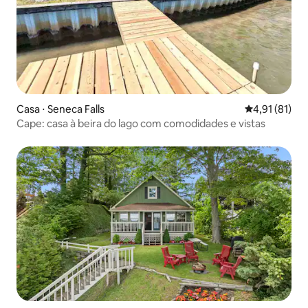
Casa ⋅ Seneca Falls
4,91 de uma a
4,91 (81)
Cape: casa à beira do lago com comodidades e vistas