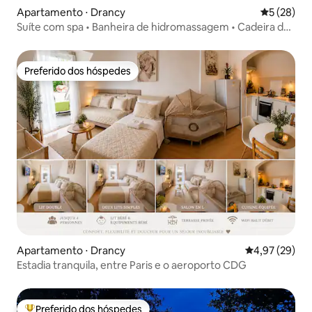
Apartamento ⋅ Drancy
5 de uma a
5 (28)
Suíte com spa • Banheira de hidromassagem • Cadeira de
massagem • Paris • CDG
Preferido dos hóspedes
Preferido dos hóspedes
Apartamento ⋅ Drancy
4,97 de uma a
4,97 (29)
Estadia tranquila, entre Paris e o aeroporto CDG
Preferido dos hóspedes