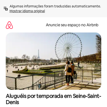
Pular
Algumas informações foram traduzidas automaticamente. 
para
Mostrar idioma original
o
conteúdo
Anuncie seu espaço no Airbnb
Aluguéis por temporada em Seine-Saint-
Denis