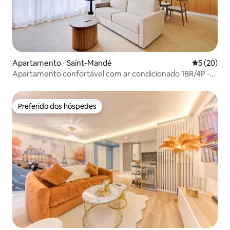
Apartamento ⋅ Saint-Mandé
5 de uma a
5 (20)
Apartamento confortável com ar condicionado 1BR/4P -
Saint-Mandé
Preferido dos hóspedes
Preferido dos hóspedes