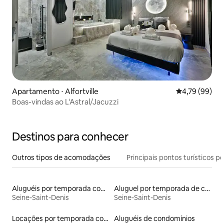
Apartamento ⋅ Alfortville
4,79 de uma a
4,79 (99)
Boas-vindas ao L'Astral/Jacuzzi
Destinos para conhecer
Outros tipos de acomodações
Principais pontos turísticos po
Aluguéis por temporada com acesso à praia
Aluguel por temporada de casas de hóspedes
Seine-Saint-Denis
Seine-Saint-Denis
Locações por temporada com piscina
Aluguéis de condomínios