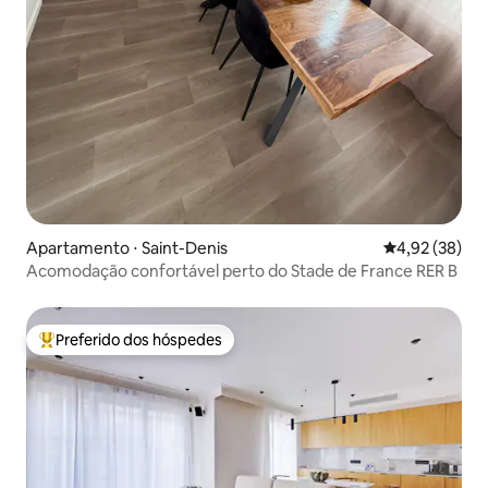
Apartamento ⋅ Saint-Denis
4,92 de uma a
4,92 (38)
Acomodação confortável perto do Stade de France RER B
Preferido dos hóspedes
Entre os melhores preferidos dos hóspedes