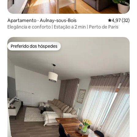
Apartamento ⋅ Aulnay-sous-Bois
4,97 de uma a
4,97 (32)
Elegância e conforto | Estação a 2 min | Perto de Paris
Preferido dos hóspedes
Preferido dos hóspedes