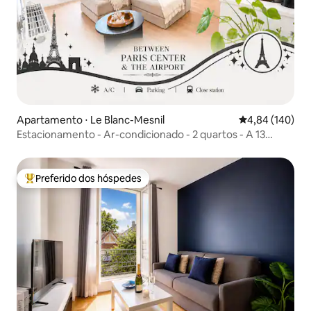
Apartamento ⋅ Le Blanc-Mesnil
4,84 de uma av
4,84 (140)
Estacionamento - Ar-condicionado - 2 quartos - A 13
minutos do aeroporto
Preferido dos hóspedes
Entre os melhores preferidos dos hóspedes