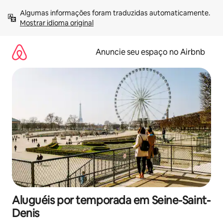
Pular
Algumas informações foram traduzidas automaticamente. 
para
Mostrar idioma original
o
conteúdo
Anuncie seu espaço no Airbnb
Aluguéis por temporada em Seine-Saint-
Denis