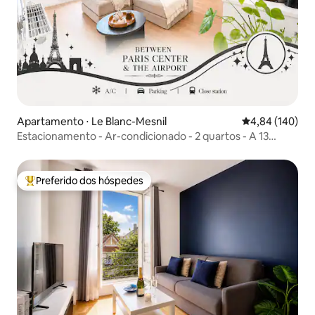
Apartamento ⋅ Le Blanc-Mesnil
4,84 de uma av
4,84 (140)
Estacionamento - Ar-condicionado - 2 quartos - A 13
minutos do aeroporto
Preferido dos hóspedes
Entre os melhores preferidos dos hóspedes