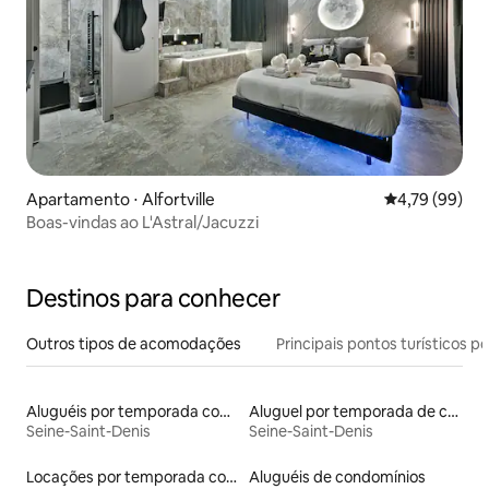
Apartamento ⋅ Alfortville
4,79 de uma a
4,79 (99)
Boas-vindas ao L'Astral/Jacuzzi
Destinos para conhecer
Outros tipos de acomodações
Principais pontos turísticos po
Aluguéis por temporada com acesso à praia
Aluguel por temporada de casas de hóspedes
Seine-Saint-Denis
Seine-Saint-Denis
Locações por temporada com piscina
Aluguéis de condomínios