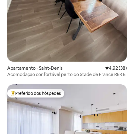
Apartamento ⋅ Saint-Denis
4,92 de uma a
4,92 (38)
Acomodação confortável perto do Stade de France RER B
Preferido dos hóspedes
Entre os melhores preferidos dos hóspedes