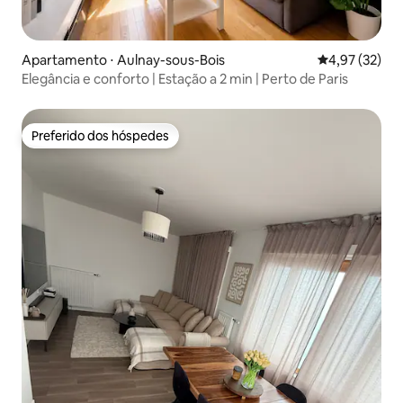
Apartamento ⋅ Aulnay-sous-Bois
4,97 de uma a
4,97 (32)
Elegância e conforto | Estação a 2 min | Perto de Paris
Preferido dos hóspedes
Preferido dos hóspedes