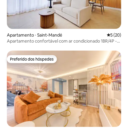
Apartamento ⋅ Saint-Mandé
5 de uma a
5 (20)
Apartamento confortável com ar condicionado 1BR/4P -
Saint-Mandé
Preferido dos hóspedes
Preferido dos hóspedes