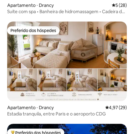
Apartamento ⋅ Drancy
5 de uma a
5 (28)
Suíte com spa • Banheira de hidromassagem • Cadeira de
massagem • Paris • CDG
Preferido dos hóspedes
Preferido dos hóspedes
Apartamento ⋅ Drancy
4,97 de uma a
4,97 (29)
Estadia tranquila, entre Paris e o aeroporto CDG
Preferido dos hóspedes