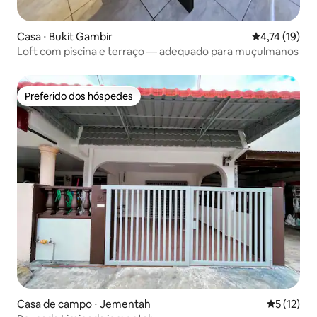
Casa ⋅ Bukit Gambir
4,74 de uma a
4,74 (19)
Loft com piscina e terraço — adequado para muçulmanos
Preferido dos hóspedes
Preferido dos hóspedes
Casa de campo ⋅ Jementah
5 de uma a
5 (12)