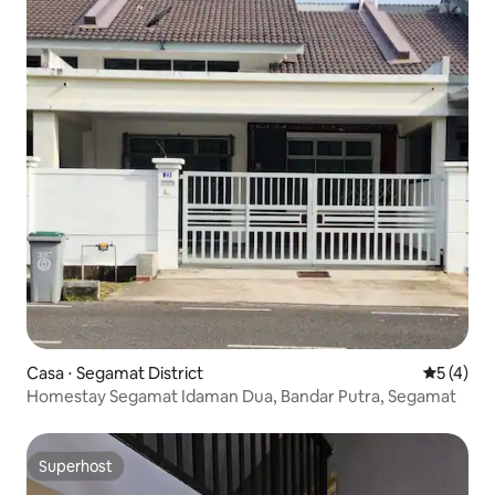
Casa ⋅ Segamat District
5 de uma 
5 (4)
Homestay Segamat Idaman Dua, Bandar Putra, Segamat
Superhost
Superhost