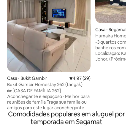
Casa ⋅ Segamat Dis
Humaira Homestay
banheiros
-3 quartos com ar
banheiros com aq
Localização: Kam
Johor. (Próximo a 
Tamanho da casa (
Quarto 1 = Cama 
condicionado, Vent
Casa ⋅ Bukit Gambir
4,97 de uma avaliação média de
4,97 (29)
Quarto 2 = Beliche
Bukit Gambir Homestay 262 (tangak)
ventilador. - Quar
🏡 [CASA DE FAMÍLIA 262]
Ar Condicionado, V
Aconchegante e espaçoso · Melhor para
de banho e tapetes
reuniões de família Traga sua família ou
sofá, mesa de jant
amigos para este lugar aconchegante e
passar roupa. - Co
Comodidades populares em aluguel por
maravilhoso, Torne cada encontro
pratos/tigelas/xíc
inesquecível ✨ ⚠️ BOMBA DE ÁGUA
temporada em Segamat
panelas, fogão elé
instalada ⚠️ Para festas e buffets,
geladeira, dispen
cobraremos uma taxa de limpeza de
máquina de lavar 