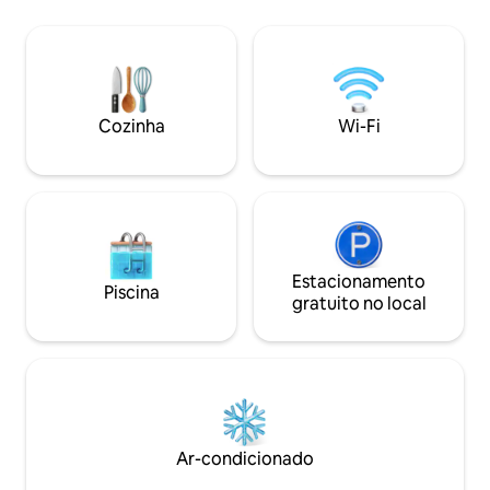
RM 200. ⚠️ Ocupação padrão de até 10
Estacionamento pa
pessoas (camas extras podem
acomodar 14 pessoas) (Se você precisar
de uma cama extra, avise-nos com
antecedência para que possamos
providenciá-la para você. Agradecemos
Cozinha
Wi-Fi
a sua compreensão. 🙏) ✅ 4 quartos · 3
banheiros (com aquecedores de água)
✅ Totalmente climatizado com 5 ares-
condicionados ✅ Espaçoso, limpo e
arrumado, adequado para famílias e
grupos ✅ Karaokê (com 2 microfones) ✅
Mesa de Mahjong, mesa de jantar para 6,
sofá confortável, cadeira de massagem,
Estacionamento
Piscina
etc. ✅ A cozinha está equipada com
gratuito no local
louça, um bebedouro, uma máquina de
lavar roupa e uma geladeira. ✅ Wi-Fi
gratuito disponível ✅ Toalhas de banho
são fornecidas ✅ Produtos de higiene
pessoal essenciais são fornecidos 🚘 A
garagem pode acomodar 2 carros 📍
Funções da vida ao redor • Ninso • 99
Ar-condicionado
Speedmart • Praça de Alimentação •
Café Just In Time • O senhor "faça você