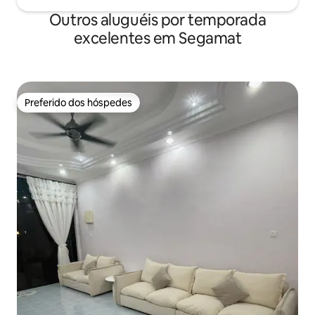
mesmo" • Macarrão artesanal famoso na
Outros aluguéis por temporada
internet • FamilyMart • CIMB • Padaria •
excelentes em Segamat
Econsave, etc. Nós valorizamos muito
esta casa, Espero que todos os
hóspedes possam ficar com
tranquilidade 🙂
Preferido dos hóspedes
Preferido dos hóspedes