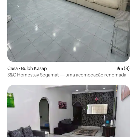
Casa ⋅ Buloh Kasap
5 de uma 
5 (8)
S&C Homestay Segamat — uma acomodação renomada