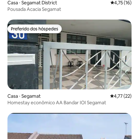
Casa ⋅ Segamat District
4,75 de uma a
4,75 (16)
Pousada Acacia Segamat
Preferido dos hóspedes
Preferido dos hóspedes
Casa ⋅ Segamat
4,77 de uma a
4,77 (22)
Homestay econômico AA Bandar IOI Segamat