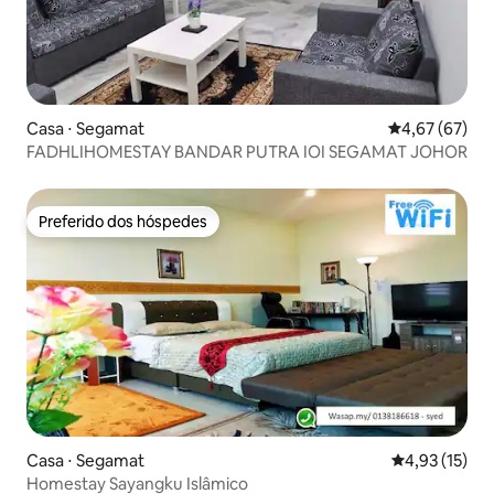
Casa ⋅ Segamat
4,67 de uma a
4,67 (67)
FADHLIHOMESTAY BANDAR PUTRA IOI SEGAMAT JOHOR
Preferido dos hóspedes
Preferido dos hóspedes
Casa ⋅ Segamat
4,93 de uma a
4,93 (15)
Homestay Sayangku Islâmico