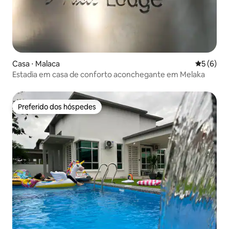
Casa ⋅ Malaca
5 de uma 
5 (6)
Estadia em casa de conforto aconchegante em Melaka
Preferido dos hóspedes
Preferido dos hóspedes