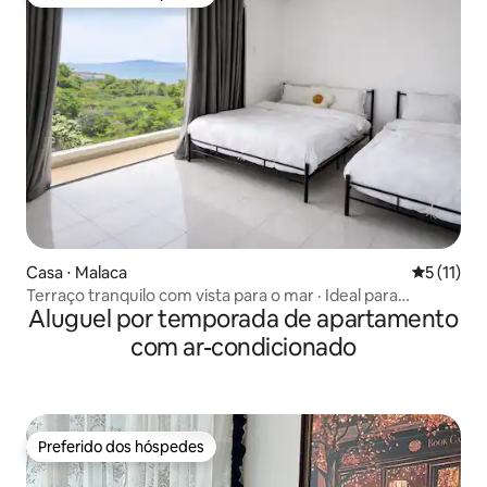
Preferido dos hóspedes
Casa ⋅ Malaca
5 de uma a
5 (11)
Terraço tranquilo com vista para o mar · Ideal para
Aluguel por temporada de apartamento
crianças · Mercado 24h
com ar-condicionado
Preferido dos hóspedes
Preferido dos hóspedes