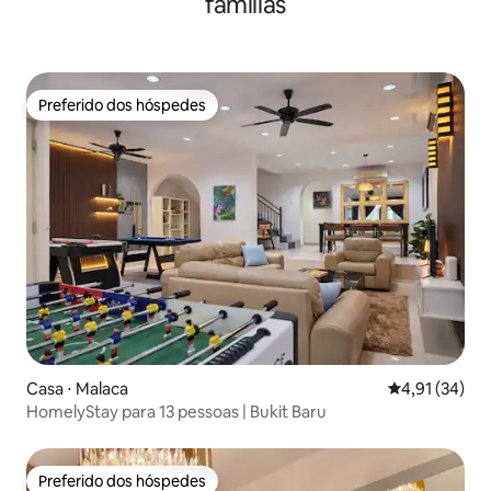
famílias
Preferido dos hóspedes
Preferido dos hóspedes
Casa ⋅ Malaca
4,91 de uma a
4,91 (34)
HomelyStay para 13 pessoas | Bukit Baru
Preferido dos hóspedes
Preferido dos hóspedes