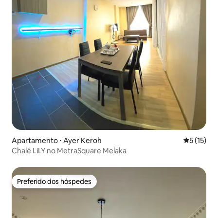
Apartamento ⋅ Ayer Keroh
5 de uma a
5 (15)
Chalé LiLY no MetraSquare Melaka
Preferido dos hóspedes
Preferido dos hóspedes