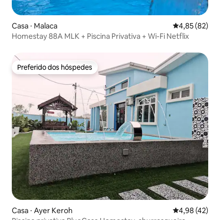
Casa ⋅ Malaca
4,85 de uma a
4,85 (82)
Homestay 88A MLK + Piscina Privativa + Wi-Fi Netflix
Preferido dos hóspedes
Preferido dos hóspedes
Casa ⋅ Ayer Keroh
4,98 de uma a
4,98 (42)