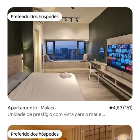
Preferido dos hóspedes
Preferido dos hóspedes
Apartamento ⋅ Malaca
4,83 de uma av
4,83 (151)
Unidade de prestígio com vista para o mar e
estacionamento gratuito na cidade de Melaka
Preferido dos hóspedes
Preferido dos hóspedes