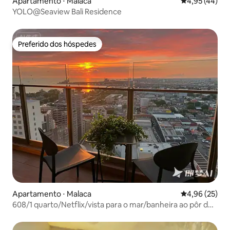
Apartamento ⋅ Malaca
4,95 de uma a
4,95 (44)
YOLO@Seaview Bali Residence
Preferido dos hóspedes
Preferido dos hóspedes
Apartamento ⋅ Malaca
4,96 de uma a
4,96 (25)
608/1 quarto/Netflix/vista para o mar/banheira ao pôr do
sol 经典夕阳海景 2 a 4 pessoas