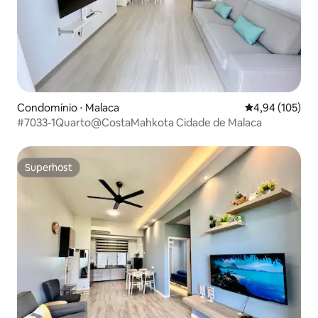
Condomínio ⋅ Malaca
4,94 de uma av
4,94 (105)
#7033-1Quarto@CostaMahkota Cidade de Malaca
Superhost
Superhost