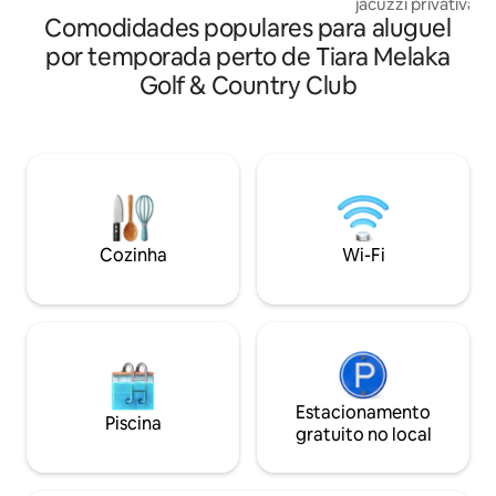
jacuzzi privativa c
nossa acomodação especial: - Piscina
Comodidades populares para aluguel
Piscina de bolha d
privativa. - Layout espaçoso para até 12
água de temperatu
por temporada perto de Tiara Melaka
hóspedes - Interior aconchegante e
com cama queen si
moderno com um toque nostálgico e
Golf & Country Club
solteiro na sala d
acolhedor - Perfeito para férias em
cadeira e mesa ao ar livre •
família, pequenos encontros e
excepcional Localizado no coração de
comemorações Localizado em Melaka: -
Melaka, perto das 
Fácil acesso aos pontos turísticos -
restaurantes famoso
Vizinhança pacífica - Adequado para
开放式家庭式套房(4
uma escapadinha de fim de semana ou
计 • 附带阳台 • 
uma estadia curta
私人泳池 坐落在甲市中心,地理位置优越 -
Cozinha
Wi-Fi
旅游景点以及著名
Estacionamento
Piscina
gratuito no local