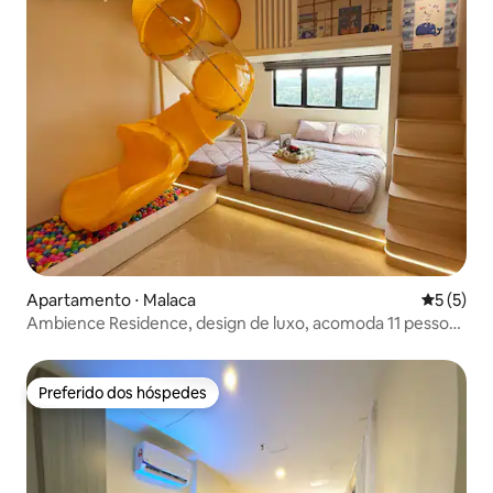
Apartamento ⋅ Malaca
5 de uma 
5 (5)
Ambience Residence, design de luxo, acomoda 11 pessoas
| Escorregador giratório, videogame, mahjong |
Bebedouro
Preferido dos hóspedes
Preferido dos hóspedes