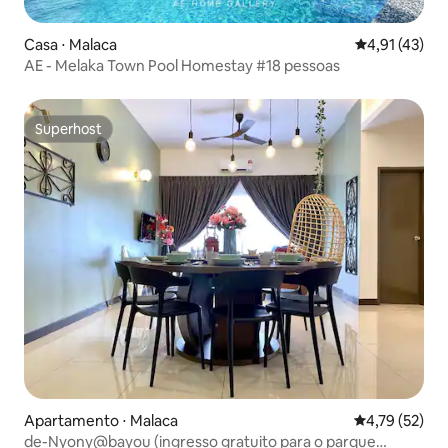
Casa ⋅ Malaca
4,91 de uma a
4,91 (43)
AE - Melaka Town Pool Homestay #18 pessoas
Superhost
Superhost
Apartamento ⋅ Malaca
4,79 de uma a
4,79 (52)
de-Nyony@bayou (ingresso gratuito para o parque