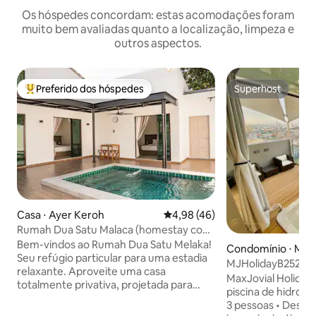
Os hóspedes concordam: estas acomodações foram
muito bem avaliadas quanto a localização, limpeza e
outros aspectos.
Preferido dos hóspedes
Superhost
Entre os melhores preferidos dos hóspedes
Superhost
Casa ⋅ Ayer Keroh
4,98 de uma avaliação média de
4,98 (46)
Rumah Dua Satu Malaca (homestay com
piscina privativa)
Bem-vindos ao Rumah Dua Satu Melaka!
Condomínio ⋅ Mal
Seu refúgio particular para uma estadia
MJHolidayB2529 {
relaxante. Aproveite uma casa
Jacuzzi privativo
MaxJovial Holiday Man
totalmente privativa, projetada para
piscina de hidrom
encontros e momentos de qualidade
3 pessoas • Design
com seus entes queridos. O que torna