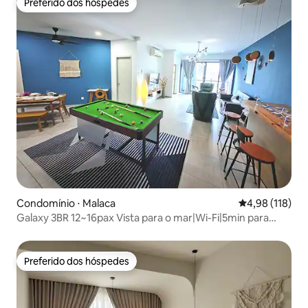
Preferido dos hóspedes
Preferido dos hóspedes
Condomínio ⋅ Malaca
4,98 de uma av
4,98 (118)
Galaxy 3BR 12~16pax Vista para o mar|Wi-Fi|5min para
Jonker
Preferido dos hóspedes
Preferido dos hóspedes