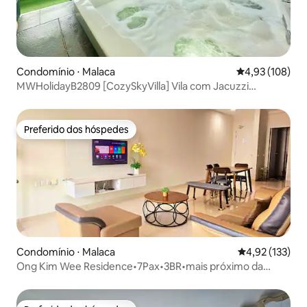
Condomínio ⋅ Malaca
4,93 de uma av
4,93 (108)
MWHolidayB2809 [CozySkyVilla] Vila com Jacuzzi
Privativa
Preferido dos hóspedes
Preferido dos hóspedes
Condomínio ⋅ Malaca
4,92 de uma av
4,92 (133)
Ong Kim Wee Residence•7Pax•3BR•mais próximo da
Jonker Street