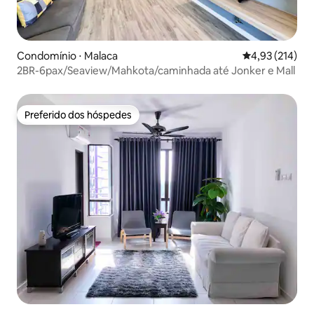
Condomínio ⋅ Malaca
4,93 de uma av
4,93 (214)
2BR-6pax/Seaview/Mahkota/caminhada até Jonker e Mall
Preferido dos hóspedes
Preferido dos hóspedes