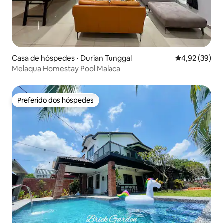
Casa de hóspedes ⋅ Durian Tunggal
4,92 de uma a
4,92 (39)
Melaqua Homestay Pool Malaca
Preferido dos hóspedes
Preferido dos hóspedes