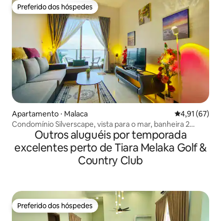
Preferido dos hóspedes
Preferido dos hóspedes
Apartamento ⋅ Malaca
4,91 de uma a
4,91 (67)
Condomínio Silverscape, vista para o mar, banheira 2
Outros aluguéis por temporada
quartos, 4 camas, Wi-Fi
excelentes perto de Tiara Melaka Golf &
Country Club
Preferido dos hóspedes
Preferido dos hóspedes