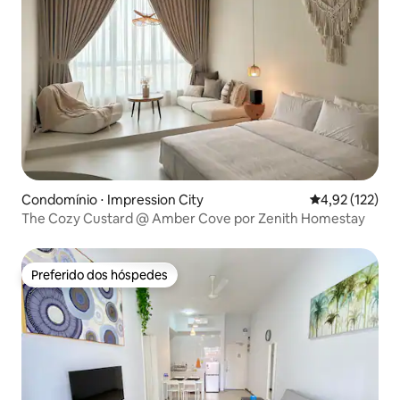
Condomínio ⋅ Impression City
4,92 de uma av
4,92 (122)
The Cozy Custard @ Amber Cove por Zenith Homestay
Preferido dos hóspedes
Preferido dos hóspedes