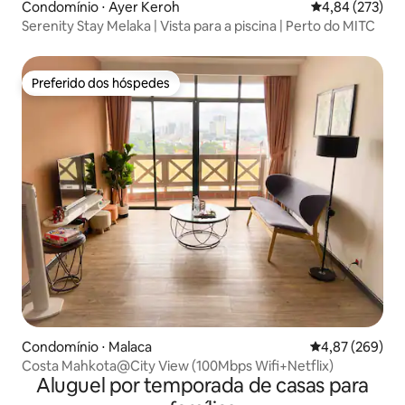
Condomínio ⋅ Ayer Keroh
4,84 de uma av
4,84 (273)
Serenity Stay Melaka | Vista para a piscina | Perto do MITC
Preferido dos hóspedes
Preferido dos hóspedes
Condomínio ⋅ Malaca
4,87 de uma ava
4,87 (269)
Costa Mahkota@City View (100Mbps Wifi+Netflix)
Aluguel por temporada de casas para