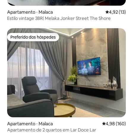
Apartamento ⋅ Malaca
4,92 de uma a
4,92 (13)
Estilo vintage 3BR| Melaka Jonker Street The Shore
Preferido dos hóspedes
Preferido dos hóspedes
Apartamento ⋅ Malaca
4,98 de uma av
4,98 (160)
Apartamento de 2 quartos em Lar Doce Lar