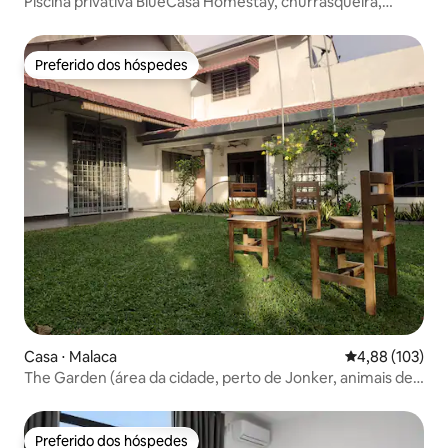
Piscina privativa BlueCasa Homestay, churrasqueira,
gazebo Bali.
Preferido dos hóspedes
Preferido dos hóspedes
Casa ⋅ Malaca
4,88 de uma av
4,88 (103)
The Garden (área da cidade, perto de Jonker, animais de
estimação são permitidos)
Preferido dos hóspedes