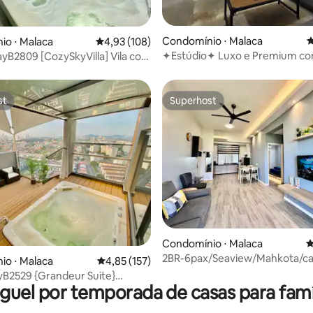
édia de 5, 107 avaliações
Condomínio ⋅ Malaca
4
io ⋅ Malaca
4,93 de uma avaliação média de 5, 108 avalia
4,93 (108)
✦Estúdio✦ Luxo e Premium co
B2809 [CozySkyVilla] Vila com
Mar [NETFLIX]
ivativa
st
Superhost
st
Superhost
édia de 5, 783 avaliações
Condomínio ⋅ Malaca
4
2BR-6pax/Seaview/Mahkota/c
io ⋅ Malaca
4,85 de uma avaliação média de 5, 157 avalia
4,85 (157)
até Jonker e Mall
B2529 {Grandeur Suite}
guel por temporada de casas para famí
ivativo