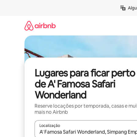
Pular
Algu
para
o
conteúdo
Lugares para ficar perto
de A' Famosa Safari
Wonderland
Reserve locações por temporada, casas e mu
mais no Airbnb
Localização
Quando os resultados estiverem disponíveis, expl