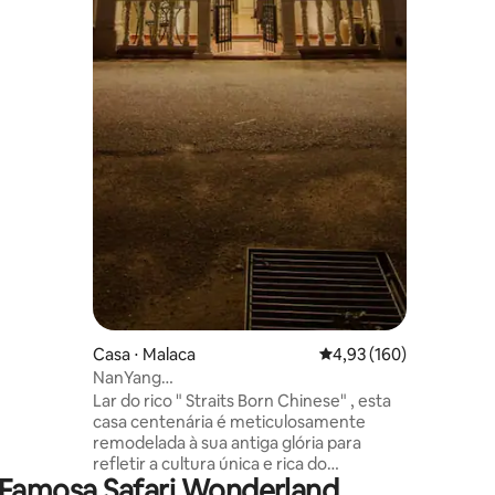
sca e
 com
anheiros
edes por
Casa ⋅ Malaca
4,93 de uma avaliação 
4,93 (160)
NanYang
MansionatJonkerWalkingDistance10minsJonker
Lar do rico " Straits Born Chinese" , esta
casa centenária é meticulosamente
remodelada à sua antiga glória para
refletir a cultura única e rica do
 Famosa Safari Wonderland
Peranakan. Assimilação da grandeza