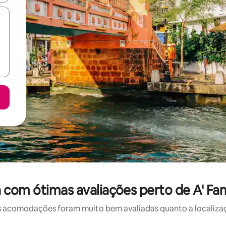
 com ótimas avaliações perto de A' Fa
 acomodações foram muito bem avaliadas quanto a localizaçã