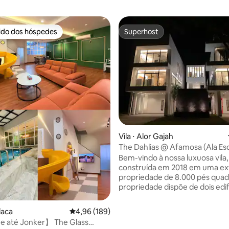
rido dos hóspedes
Superhost
 melhores preferidos dos hóspedes
Superhost
édia de 5, 272 avaliações
Vila ⋅ Alor Gajah
The Dahlias @ Afamosa (Ala Es
Bem-vindo à nossa luxuosa vila,
construída em 2018 em uma ex
propriedade de 8.000 pés quad
propriedade dispõe de dois edif
elegantes de três andares (ala
e direita) e uma piscina de borda
laca
4,96 de uma avaliação média de 5, 189 avalia
4,96 (189)
compartilhada, meticulosamen
 até Jonker】 The Glass
mantida e frequentemente re