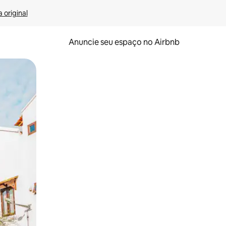
 original
Anuncie seu espaço no Airbnb
 deslizando o dedo na tela.