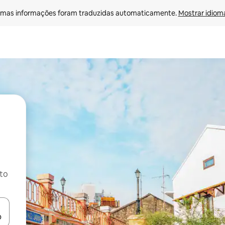
mas informações foram traduzidas automaticamente. 
Mostrar idioma
ito
ore-os usando as seta para cima e para baixo do teclado ou tocando e