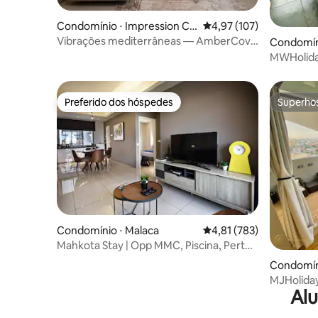
Condomínio ⋅ Impression Cit
4,97 de uma avaliação m
4,97 (107)
y
Vibrações mediterrâneas — AmberCove
Condomín
Melaka City | Netflix
MWHoliday
Jacuzzi Pr
Preferido dos hóspedes
Superho
Preferido dos hóspedes
Superho
Condomínio ⋅ Malaca
4,81 de uma avaliação m
4,81 (783)
Mahkota Stay | Opp MMC, Piscina, Perto
de Jonker e Seaview
Condomín
MJHoliday
Alu
Jacuzzi pr