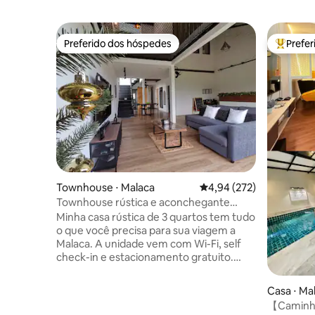
Preferido dos hóspedes
Prefe
Preferido dos hóspedes
Entre os
Townhouse ⋅ Malaca
4,94 de uma avaliação m
4,94 (272)
Townhouse rústica e aconchegante
KingSofa [6 minutos Jonkerwalk]
Minha casa rústica de 3 quartos tem tudo
o que você precisa para sua viagem a
Malaca. A unidade vem com Wi-Fi, self
check-in e estacionamento gratuito.
Durante a estadia, você também pode
desfrutar de um banheiro privativo
Casa ⋅ Ma
conveniente e sala de estar. A distância a
【Caminhe
pé de: - Jonker Walk (6 minutos) - O