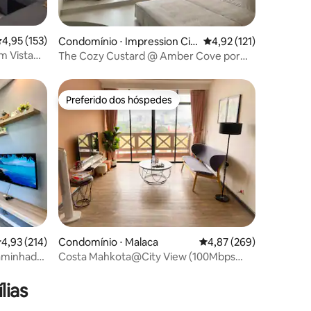
,95 de uma avaliação média de 5, 153 avaliações
4,95 (153)
ções
Condomínio ⋅ Impression Cit
4,92 de uma avaliação 
4,92 (121)
y
m Vista
The Cozy Custard @ Amber Cove por
Zenith Homestay
Preferido dos hóspedes
Preferido dos hóspedes
,93 de uma avaliação média de 5, 214 avaliações
4,93 (214)
Condomínio ⋅ Malaca
4,87 de uma avaliação m
4,87 (269)
aminhada
Costa Mahkota@City View (100Mbps
ções
Wifi+Netflix)
lias