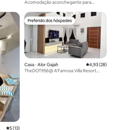
Acomodação aconchegante para
famílias em A'Famosa, Malaca
Preferido dos hóspedes
Preferido dos hóspedes
Casa ⋅ Alor Gajah
4,93 de uma avaliação
4,93 (28)
TheDOT956@ A'Famosa Villa Resort
ções
NOVA VILA
5 de uma avaliação média de 5, 13 avaliações
5 (13)