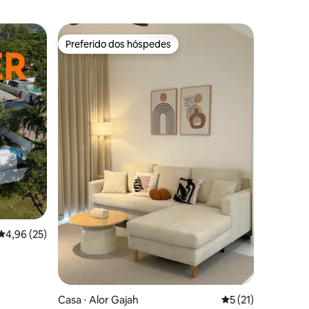
Preferido dos hóspedes
Preferido dos hóspedes
ções
4,96 de uma avaliação média de 5, 25 avaliações
4,96 (25)
Casa ⋅ Alor Gajah
5 de uma avaliação
5 (21)