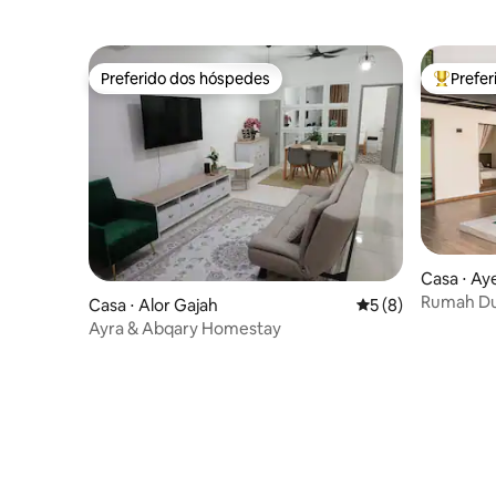
Preferido dos hóspedes
Prefe
Preferido dos hóspedes
Entre os
Casa ⋅ Ay
Rumah Du
Casa ⋅ Alor Gajah
5 de uma avaliação
5 (8)
piscina pr
Ayra & Abqary Homestay