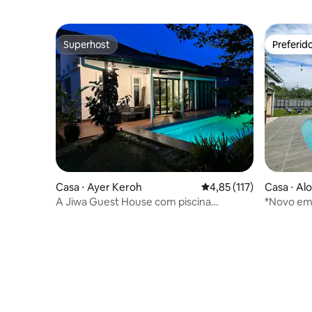
Superhost
Preferid
Superhost
Preferid
Casa ⋅ Ayer Keroh
4,85 de uma avaliação m
4,85 (117)
Casa ⋅ Al
A Jiwa Guest House com piscina
*Novo em
privativa de tamanho grande