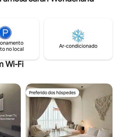
chinesa e da rica cultura malaia fundida
com o estilo vitoriano exala um charme
que é impecavelmente seu. Construa
durante a era colonial britânica, todas as
partes de seu interior são preservadas
para refletir o estilo de vida rico de seus
moradores privilegiados. Situado no
ionamento
coração da cidade de Malaca.
Ar-condicionado
to no local
 Wi-Fi
Preferido dos hóspedes
Preferido dos hóspedes