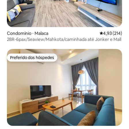
Condomínio ⋅ Malaca
4,93 de uma av
4,93 (214)
2BR-6pax/Seaview/Mahkota/caminhada até Jonker e Mall
Preferido dos hóspedes
Preferido dos hóspedes