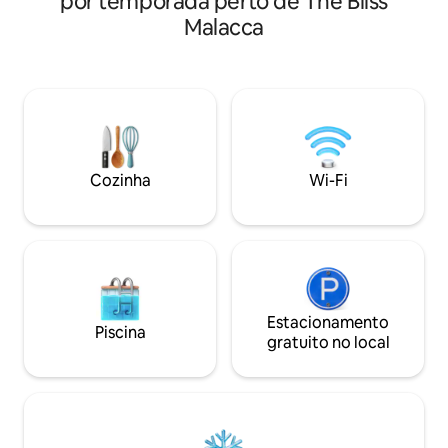
por temporada perto de The Bliss
de 200 MBPS Unidade de luxo vem com
2 km, dirija cerca 
Malacca
banheira e cadeira de massagem Você
chegará ao Coraç
pode desfrutar de Netflix grátis ^^
Malaca, você pode
Todas as instalações precisam reservar
a atração de Mel
com 3 dias de antecedência!! Todas as
estão perto de nó
instalações precisam reservar com 3 dias
soberbos e comida 
de antecedência!! Todas as instalações
todos ao redor. Esperamos que
precisam reservar com 3 dias de
aproveite sua via
antecedência!! Exceto piscina, não há
receberá mais do 
Cozinha
Wi-Fi
necessidade de reservar!!
Estacionamento
Piscina
gratuito no local