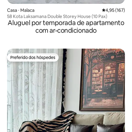
Casa ⋅ Malaca
4,95 de uma av
4,95 (167)
58 Kota Laksamana Double Storey House (10 Pax)
Aluguel por temporada de apartamento
com ar-condicionado
Preferido dos hóspedes
Preferido dos hóspedes