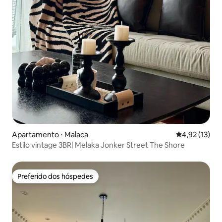
Apartamento ⋅ Malaca
4,92 de uma a
4,92 (13)
Estilo vintage 3BR| Melaka Jonker Street The Shore
Preferido dos hóspedes
Preferido dos hóspedes