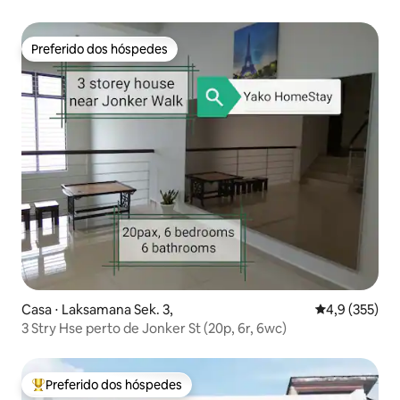
pessoas/KTV&POOL/máquina de pesca com moedas
Preferido dos hóspedes
Preferido dos hóspedes
Casa ⋅ Laksamana Sek. 3,
4,9 de uma av
4,9 (355)
3 Stry Hse perto de Jonker St (20p, 6r, 6wc)
Preferido dos hóspedes
Entre os melhores preferidos dos hóspedes