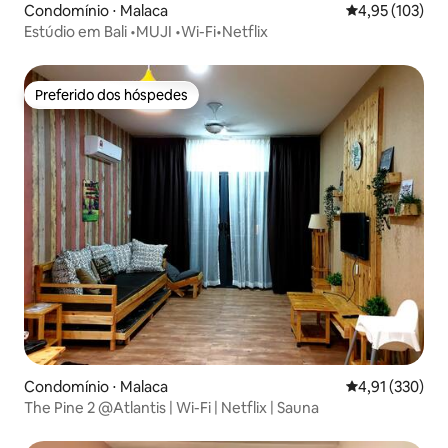
Condomínio ⋅ Malaca
4,95 de uma av
4,95 (103)
Estúdio em Bali •MUJI •Wi-Fi•Netflix
Preferido dos hóspedes
Preferido dos hóspedes
Condomínio ⋅ Malaca
4,91 de uma av
4,91 (330)
The Pine 2 @Atlantis | Wi-Fi | Netflix | Sauna