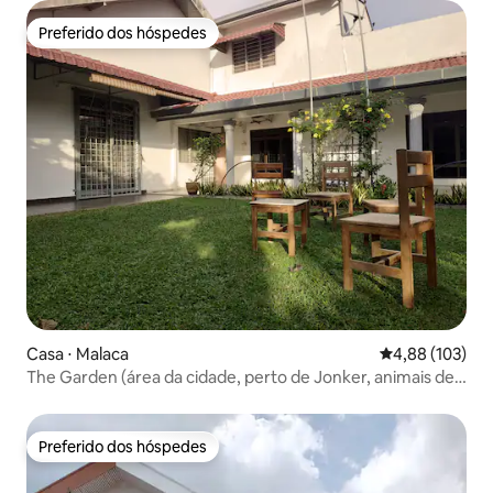
Preferido dos hóspedes
Preferido dos hóspedes
Casa ⋅ Malaca
4,88 de uma av
4,88 (103)
The Garden (área da cidade, perto de Jonker, animais de
estimação são permitidos)
Preferido dos hóspedes
Preferido dos hóspedes