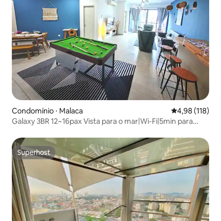
Condomínio ⋅ Malaca
4,98 de uma av
4,98 (118)
Galaxy 3BR 12~16pax Vista para o mar|Wi-Fi|5min para
Jonker
Superhost
Superhost