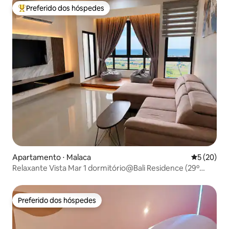
Preferido dos hóspedes
Entre os melhores preferidos dos hóspedes
Apartamento ⋅ Malaca
5 de uma a
5 (20)
Relaxante Vista Mar 1 dormitório@Bali Residence (29º
andar)
Preferido dos hóspedes
Preferido dos hóspedes