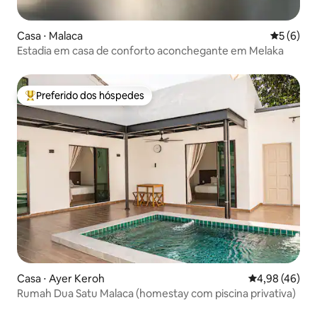
Casa ⋅ Malaca
5 de uma 
5 (6)
Estadia em casa de conforto aconchegante em Melaka
Preferido dos hóspedes
Entre os melhores preferidos dos hóspedes
Casa ⋅ Ayer Keroh
4,98 de uma a
4,98 (46)
Rumah Dua Satu Malaca (homestay com piscina privativa)