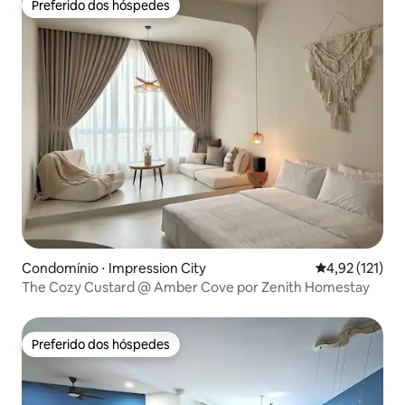
Preferido dos hóspedes
Preferido dos hóspedes
Condomínio ⋅ Impression City
4,92 de uma av
4,92 (121)
The Cozy Custard @ Amber Cove por Zenith Homestay
Preferido dos hóspedes
Preferido dos hóspedes