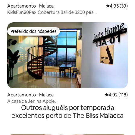
Apartamento ⋅ Malaca
4,95 de uma a
4,95 (39)
KidsFun20Pax|Cobertura Bali de 3200 pés
quadrados|KTVPS4SIMRACE
Preferido dos hóspedes
Preferido dos hóspedes
Apartamento ⋅ Malaca
4,92 de uma av
4,92 (118)
A casa da Jen na Apple.
Outros aluguéis por temporada
excelentes perto de The Bliss Malacca