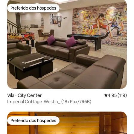
Preferido dos hóspedes
Preferido dos hóspedes
Vila ⋅ City Center
4,95 de uma av
4,95 (119)
Imperial Cottage-Westin_ (18+Pax/7R6B)
Preferido dos hóspedes
Preferido dos hóspedes