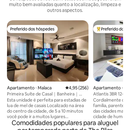
muito bem avaliadas quanto a localização, limpeza e
outros aspectos.
Preferido dos hóspedes
Preferido dos 
Preferido dos hóspedes
Entre os melhore
Apartamento ⋅ Malaca
4,95 de uma avaliação média de 
4,95 (256)
Apartamento ⋅ Ma
Primeira Suíte de Casal｜Banheira｜
Atlantis 3BR 12~16
Netflix｜Perto de Jonker
Mar 5mntoJonker
Esta unidade é perfeita para estadias de
Cordialmente con
lua de mel de casais Localizado na área
família, parentes 
do centro da cidade, de 5 a 10 minutos
das cidades mais 
você pode ir a muitos lugares
cidade de humanid
Comodidades populares para aluguel
Oferecemos TV Android de 55
apaixonadas, Melaka. Atlantis Res
polegadas e Internet de alta velocidade
é um ótimo lugar p