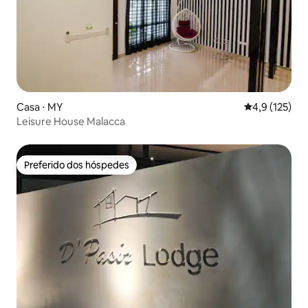
Casa ⋅ MY
4,9 de uma av
4,9 (125)
Leisure House Malacca
Preferido dos hóspedes
Preferido dos hóspedes