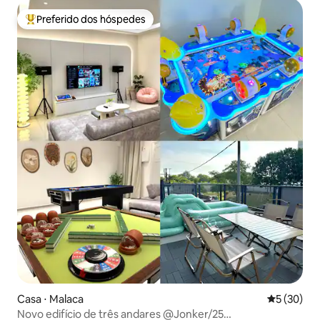
Preferido dos hóspedes
Entre os melhores preferidos dos hóspedes
Casa ⋅ Malaca
5 de uma a
5 (30)
Novo edifício de três andares @Jonker/25