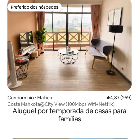
Preferido dos hóspedes
Preferido dos hóspedes
Condomínio ⋅ Malaca
4,87 de uma ava
4,87 (269)
Costa Mahkota@City View (100Mbps Wifi+Netflix)
Aluguel por temporada de casas para
famílias