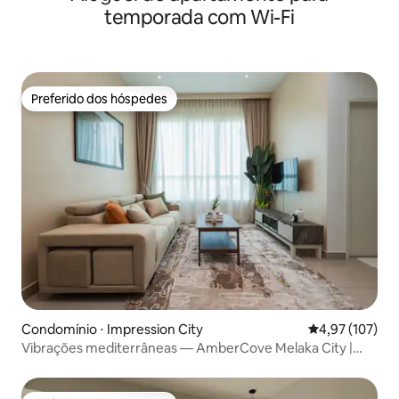
temporada com Wi-Fi
Preferido dos hóspedes
Preferido dos hóspedes
Condomínio ⋅ Impression City
4,97 de uma av
4,97 (107)
Vibrações mediterrâneas — AmberCove Melaka City |
Netflix