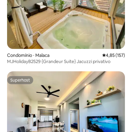
Condomínio ⋅ Malaca
4,85 de uma av
4,85 (157)
MJHolidayB2529 {Grandeur Suite} Jacuzzi privativo
Superhost
Superhost