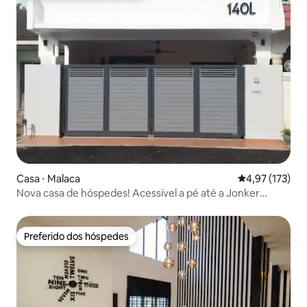
Casa ⋅ Malaca
4,97 de uma av
4,97 (173)
Nova casa de hóspedes! Acessível a pé até a Jonker
Street.
Preferido dos hóspedes
Preferido dos hóspedes