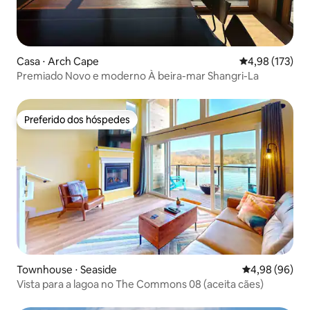
Casa ⋅ Arch Cape
4,98 de uma av
4,98 (173)
Premiado Novo e moderno À beira-mar Shangri-La
Preferido dos hóspedes
Preferido dos hóspedes
Townhouse ⋅ Seaside
4,98 de uma av
4,98 (96)
Vista para a lagoa no The Commons 08 (aceita cães)