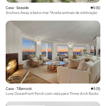
Casa ⋅ Seaside
5 de uma 
5 (6)
Anchors Away à beira-mar *Aceita animais de estimação
Casa ⋅ Tillamook
5 de uma 
5 (5)
Luxe Oceanfront Perch com vista para Three Arch Rocks