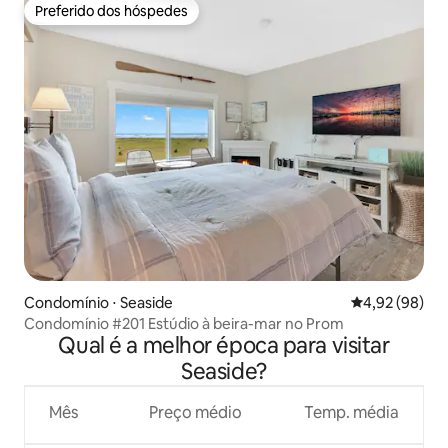
Preferido dos hóspedes
Preferido dos hóspedes
Condomínio ⋅ Seaside
4,92 de uma a
4,92 (98)
Condomínio #201 Estúdio à beira-mar no Prom
Qual é a melhor época para visitar
Seaside?
Mês
Preço médio
Temp. média