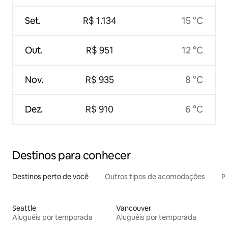
Set.
R$ 1.134
15 °C
Out.
R$ 951
12 °C
Nov.
R$ 935
8 °C
Dez.
R$ 910
6 °C
Destinos para conhecer
Destinos perto de você
Outros tipos de acomodações
Pr
Seattle
Vancouver
Aluguéis por temporada
Aluguéis por temporada