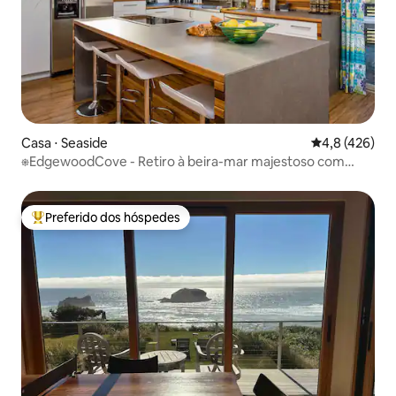
Casa ⋅ Seaside
4,8 de uma av
4,8 (426)
⎈EdgewoodCove - Retiro à beira-mar majestoso com
vista⎈
Preferido dos hóspedes
Entre os melhores preferidos dos hóspedes