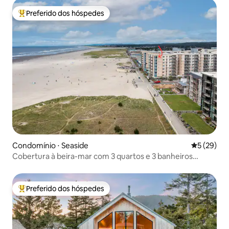
Preferido dos hóspedes
Entre os melhores preferidos dos hóspedes
Condomínio ⋅ Seaside
5 de uma a
5 (29)
Cobertura à beira-mar com 3 quartos e 3 banheiros
WorldMark Seaside
Preferido dos hóspedes
Entre os melhores preferidos dos hóspedes