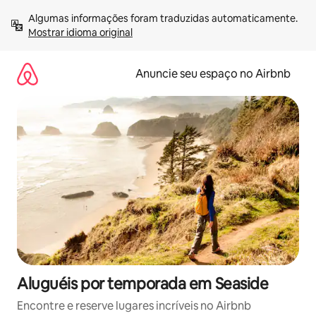
Pular
Algumas informações foram traduzidas automaticamente. 
para
Mostrar idioma original
o
conteúdo
Anuncie seu espaço no Airbnb
Aluguéis por temporada em Seaside
Encontre e reserve lugares incríveis no Airbnb