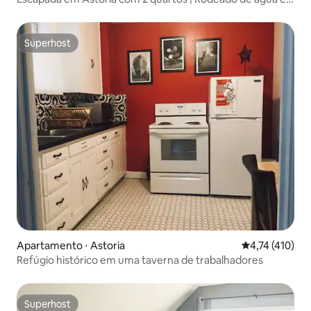
belas vistas
Superhost
Superhost
Apartamento ⋅ Astoria
4,74 de uma av
4,74 (410)
Refúgio histórico em uma taverna de trabalhadores
Superhost
Superhost