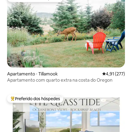
Entre os melhores preferidos dos hóspedes
Apartamento ⋅ Tillamook
4,91 de uma av
4,91 (277)
Apartamento com quarto extra na costa do Oregon
Preferido dos hóspedes
Entre os melhores preferidos dos hóspedes