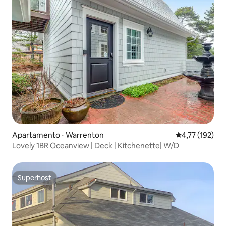
Apartamento ⋅ Warrenton
4,77 de uma av
4,77 (192)
Lovely 1BR Oceanview | Deck | Kitchenette| W/D
Superhost
Superhost