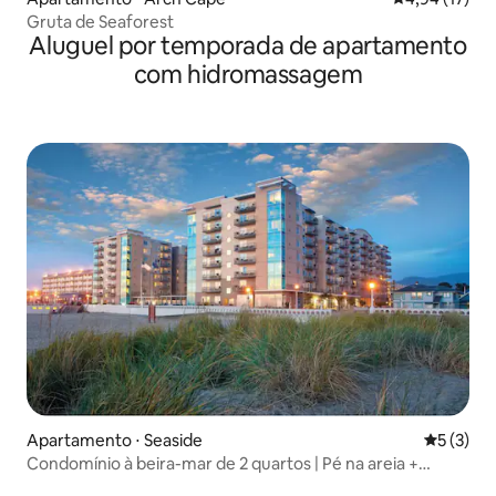
Gruta de Seaforest
Aluguel por temporada de apartamento
com hidromassagem
Apartamento ⋅ Seaside
5 de uma 
5 (3)
Condomínio à beira-mar de 2 quartos | Pé na areia +
centro da cidade