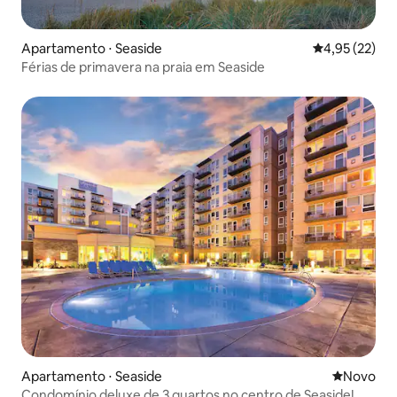
Apartamento ⋅ Seaside
4,95 de uma a
4,95 (22)
Férias de primavera na praia em Seaside
Apartamento ⋅ Seaside
Novo lugar
Novo
Condomínio deluxe de 3 quartos no centro de Seaside!