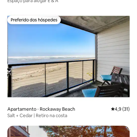
Espaço para alugar E & A
Preferido dos hóspedes
Preferido dos hóspedes
Apartamento ⋅ Rockaway Beach
4,9 de uma a
4,9 (31)
Salt + Cedar | Retiro na costa