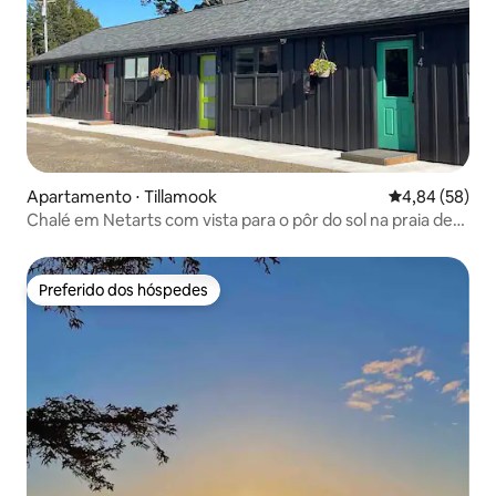
Apartamento ⋅ Tillamook
4,84 de uma a
4,84 (58)
Chalé em Netarts com vista para o pôr do sol na praia de
Peace Out 4
Preferido dos hóspedes
Preferido dos hóspedes