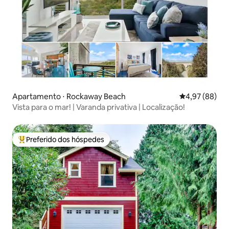
Apartamento ⋅ Rockaway Beach
4,97 de uma a
4,97 (88)
Vista para o mar! | Varanda privativa | Localização!
Preferido dos hóspedes
Entre os melhores preferidos dos hóspedes