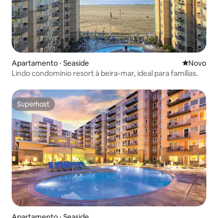
Apartamento ⋅ Seaside
Novo lugar
Novo
Lindo condomínio resort à beira-mar, ideal para famílias.
Superhost
Superhost
Apartamento ⋅ Seaside