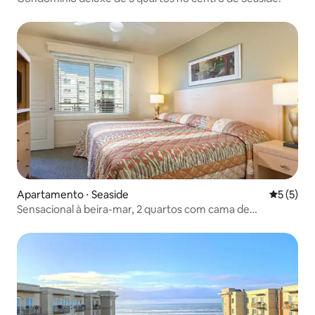
Apartamento ⋅ Seaside
5 de uma 
5 (5)
Sensacional à beira-mar, 2 quartos com cama de
solteiro/queen em OR