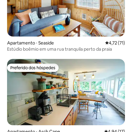
Apartamento ⋅ Seaside
4,72 de uma a
4,72 (71)
Estúdio boêmio em uma rua tranquila perto da praia
Preferido dos hóspedes
Preferido dos hóspedes
Apartamento ⋅ Arch Cape
4,94 de uma a
4,94 (17)