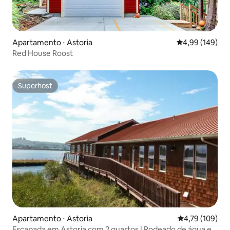
Apartamento ⋅ Astoria
4,99 de uma av
4,99 (149)
Red House Roost
Superhost
Superhost
Apartamento ⋅ Astoria
4,79 de uma av
4,79 (109)
Escapada em Astoria com 2 quartos | Rodeado de água e