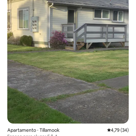
Apartamento ⋅ Tillamook
4,79 de uma a
4,79 (34)