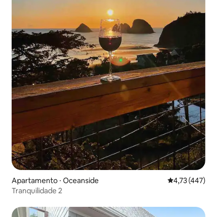
Apartamento ⋅ Oceanside
4,73 de uma av
4,73 (447)
Tranquilidade 2