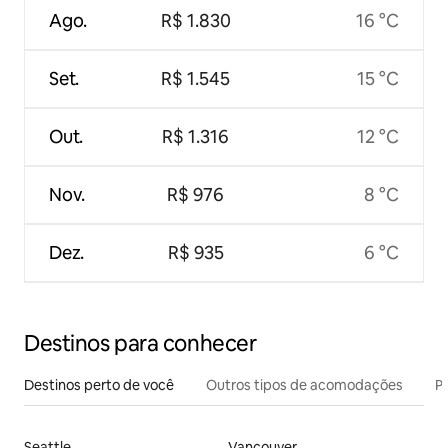
Ago.
R$ 1.830
16 °C
Set.
R$ 1.545
15 °C
Out.
R$ 1.316
12 °C
Nov.
R$ 976
8 °C
Dez.
R$ 935
6 °C
Destinos para conhecer
Destinos perto de você
Outros tipos de acomodações
Pr
Seattle
Vancouver