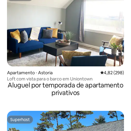
Apartamento ⋅ Astoria
4,82 de uma ava
4,82 (298)
Loft com vista para o barco em Uniontown
Aluguel por temporada de apartamento
privativos
Superhost
Superhost