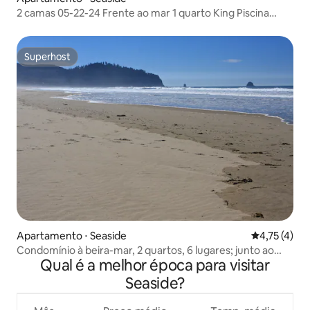
2 camas 05-22-24 Frente ao mar 1 quarto King Piscina
Caminhada até a praia
Superhost
Superhost
Apartamento ⋅ Seaside
4,75 de uma 
4,75 (4)
Condomínio à beira-mar, 2 quartos, 6 lugares; junto ao
Qual é a melhor época para visitar
mar
Seaside?