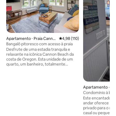
Apartamento ⋅ Praia Canno
4,98 de uma avaliação média de 
4,98 (110)
n
Bangalô pitoresco com acesso à praia
Desfrute de uma estadia tranquila e
relaxante na icônica Cannon Beach da
costa de Oregon. Esta unidade de um
quarto, um banheiro, totalmente
atualizada e remodelada é o local de
fuga perfeito para casais ou famílias
pequenas. Com uma cozinha
totalmente atualizada com
Apartamento ⋅ Ro
eletrodomésticos de aço inoxidável,
each
Condomínio à bei
chuveiro com azulejos e sofá-cama
Beach
Este encantador c
adicional tamanho Queen, este
andar oferece um 
pitoresco Bungalow certamente
privado para o ret
atenderá às suas necessidades de
casal ou pequenas 
pequenos grupos. Desfrute de acesso à