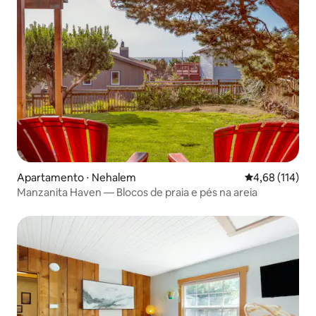
Apartamento ⋅ Nehalem
4,68 de uma av
4,68 (114)
Manzanita Haven — Blocos de praia e pés na areia