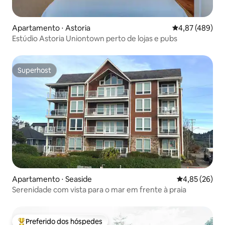
Apartamento ⋅ Astoria
4,87 de uma av
4,87 (489)
Estúdio Astoria Uniontown perto de lojas e pubs
Superhost
Superhost
Apartamento ⋅ Seaside
4,85 de uma a
4,85 (26)
Serenidade com vista para o mar em frente à praia
Preferido dos hóspedes