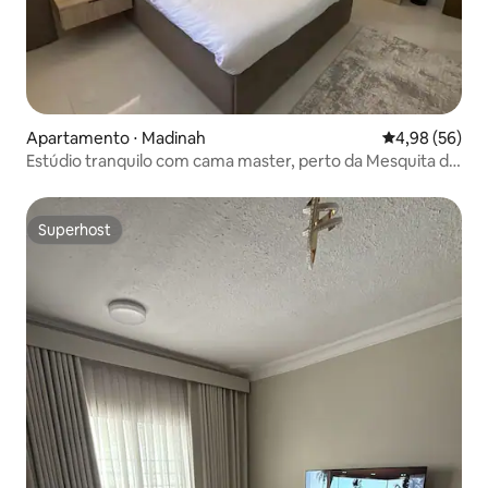
Apartamento ⋅ Madinah
4,98 de uma a
4,98 (56)
Estúdio tranquilo com cama master, perto da Mesquita do
Profeta
Superhost
Superhost