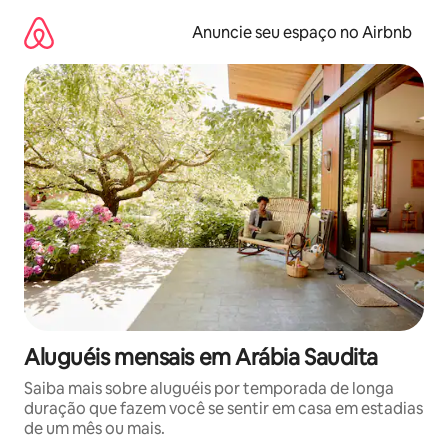
Pular
para
Anuncie seu espaço no Airbnb
o
conteúdo
Aluguéis mensais em Arábia Saudita
Saiba mais sobre aluguéis por temporada de longa
duração que fazem você se sentir em casa em estadias
de um mês ou mais.