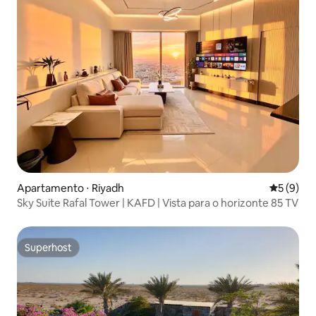
Apartamento ⋅ Riyadh
5 de uma 
5 (9)
Sky Suite Rafal Tower | KAFD | Vista para o horizonte 85 TV
Superhost
Superhost