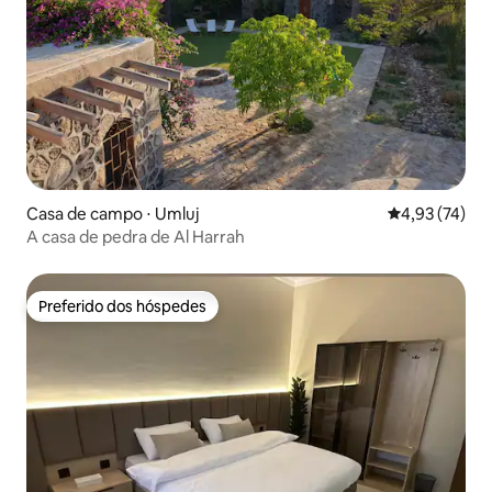
Casa de campo ⋅ Umluj
4,93 de uma a
4,93 (74)
A casa de pedra de Al Harrah
Preferido dos hóspedes
Preferido dos hóspedes