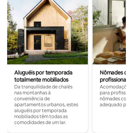
Aluguéis por temporada
Nômades digit
totalmente mobiliados
profissionais 
Da tranquilidade de chalés
Acomodações c
nas montanhas à
para profission
conveniência de
nômades com W
apartamentos urbanos, estes
adequado para 
aluguéis por temporada
mobiliados têm todas as
comodidades de um lar.