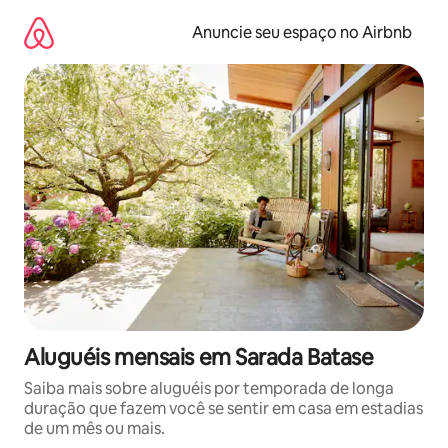
Pular
para
Anuncie seu espaço no Airbnb
o
conteúdo
Aluguéis mensais em Sarada Batase
Saiba mais sobre aluguéis por temporada de longa
duração que fazem você se sentir em casa em estadias
de um mês ou mais.