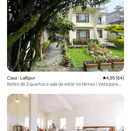
Casa ⋅ Lalitpur
4,95 de uma a
4,95 (64)
Retiro de 2 quartos e sala de estar no térreo | Vista para o
jardim e estacionamento