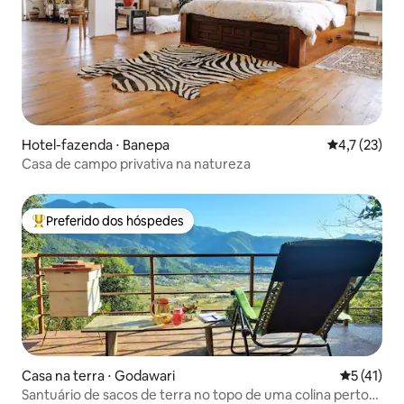
Hotel-fazenda ⋅ Banepa
4,7 de uma a
4,7 (23)
Casa de campo privativa na natureza
Preferido dos hóspedes
Entre os melhores preferidos dos hóspedes
Casa na terra ⋅ Godawari
5 de uma a
5 (41)
Santuário de sacos de terra no topo de uma colina perto