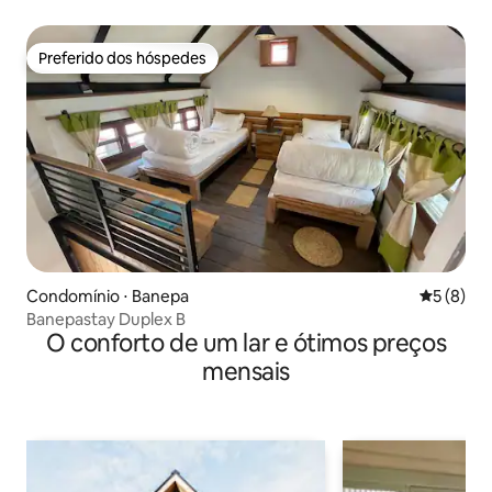
de Katmandu
Preferido dos hóspedes
Preferido dos hóspedes
Condomínio ⋅ Banepa
5 de uma 
5 (8)
Banepastay Duplex B
O conforto de um lar e ótimos preços
mensais