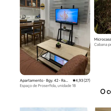
Microcasa 
Cabana pr
para o ma
Apartamento ⋅ Bgy. 42 - Rawi
4,93 de uma avaliação 
4,93 (27)
s
Espaço de Proserfida, unidade 1B
O c