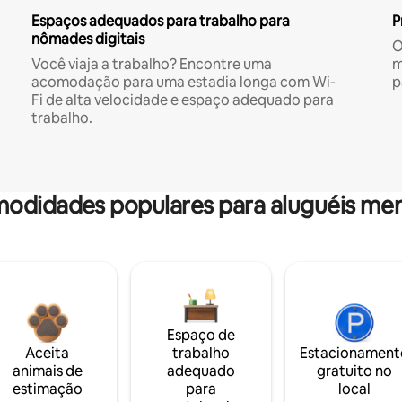
Espaços adequados para trabalho para
P
nômades digitais
O
Você viaja a trabalho? Encontre uma
m
acomodação para uma estadia longa com Wi-
p
Fi de alta velocidade e espaço adequado para
trabalho.
odidades populares para aluguéis men
Espaço de
Aceita
trabalho
Estacionament
animais de
adequado
gratuito no
estimação
para
local