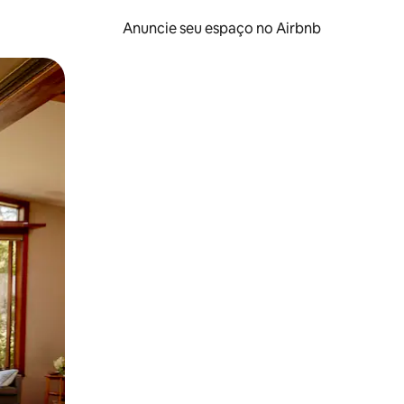
Anuncie seu espaço no Airbnb
 deslizando o dedo na tela.