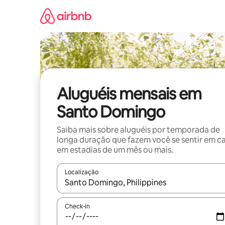
Pular
para
o
conteúdo
Aluguéis mensais em
Santo Domingo
Saiba mais sobre aluguéis por temporada de
longa duração que fazem você se sentir em c
em estadias de um mês ou mais.
Localização
Quando os resultados estiverem disponíveis, expl
Check-in