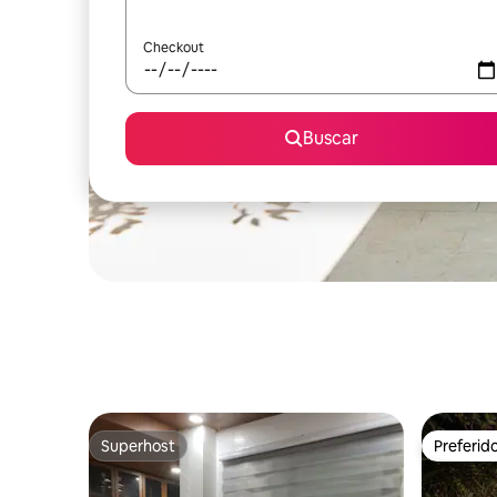
Checkout
Buscar
Superhost
Preferid
Superhost
Preferid