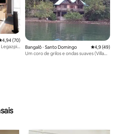
4,94 de uma avaliação média de 5, 70 avaliações
4,94 (70)
Legazpi,
Bangalô ⋅ Santo Domingo
4,9 de uma avaliação
4,9 (49)
ções
Um coro de grilos e ondas suaves (Villa
Serena)
sais