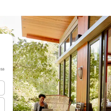
asa
ore-os usando as seta para cima e para baixo do teclado ou tocando e