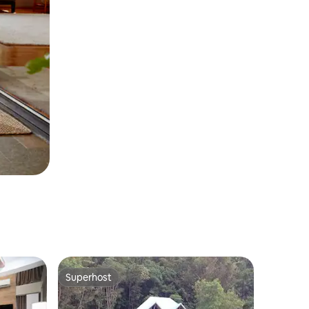
Superhost
Superhost