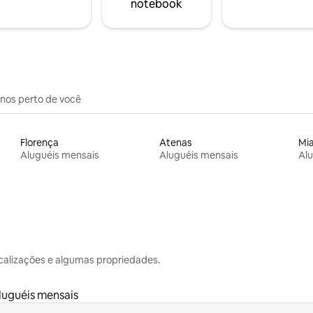
notebook
inos perto de você
Florença
Atenas
Mi
Aluguéis mensais
Aluguéis mensais
Alu
calizações e algumas propriedades.
luguéis mensais