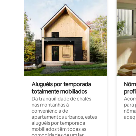
Aluguéis por temporada
Nôma
totalmente mobiliados
profi
Da tranquilidade de chalés
Acom
nas montanhas à
para 
conveniência de
nôma
apartamentos urbanos, estes
adequ
aluguéis por temporada
mobiliados têm todas as
comodidades de um lar.