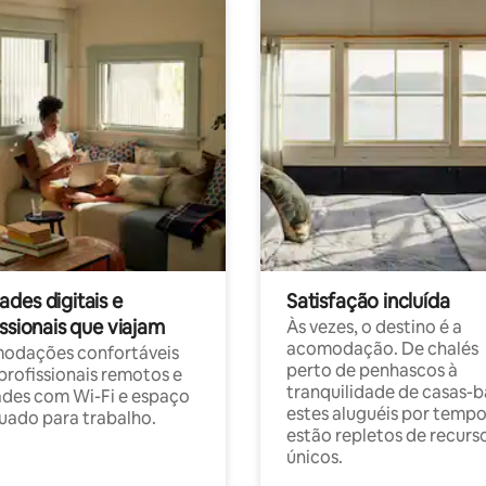
des digitais e
Satisfação incluída
ssionais que viajam
Às vezes, o destino é a
acomodação. De chalés
odações confortáveis
perto de penhascos à
profissionais remotos e
tranquilidade de casas-b
des com Wi-Fi e espaço
estes aluguéis por temp
ado para trabalho.
estão repletos de recurs
únicos.