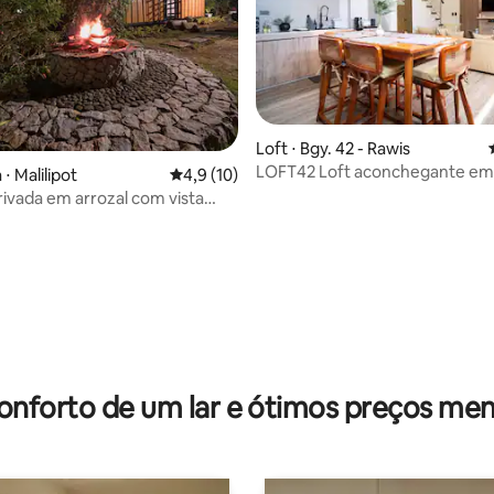
Loft ⋅ Bgy. 42 - Rawis
LOFT42 Loft aconchegante em 
⋅ Malilipot
4,9 de uma avaliação média de 5, 10 avalia
4,9 (10)
a 10 min do SM | Unidade 1
ivada em arrozal com vista
r e fogueira
média de 5, 27 avaliações
onforto de um lar e ótimos preços men