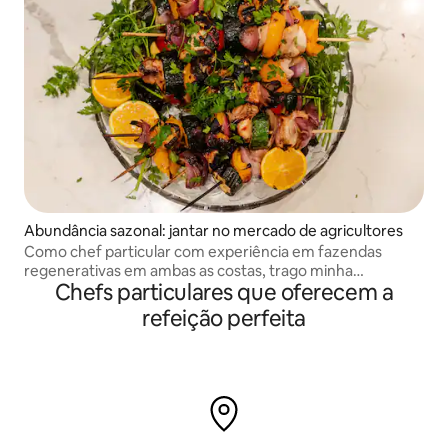
Abundância sazonal: jantar no mercado de agricultores
Como chef particular com experiência em fazendas
regenerativas em ambas as costas, trago minha
Chefs particulares que oferecem a
experiência em culinária e agricultura para organizar uma
experiência gastronômica inesquecível, completa com
refeição perfeita
aprendizado prático