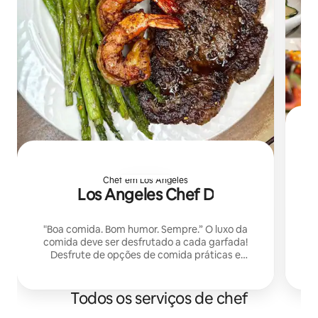
B
Chef em Los Angeles
Los Angeles Chef D
"Boa comida. Bom humor. Sempre.” O luxo da
comida deve ser desfrutado a cada garfada!
Desfrute de opções de comida práticas e
personalizadas do chef D de Los Angeles ️
Todos os serviços de chef