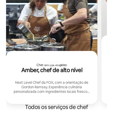
g
Chef em Los Angeles
Ch
Amber, chef de alto nível
ex
apr
Next Level Chef da FOX, com a orientação de
Gordon Ramsay. Experiência culinária
personalizada com ingredientes locais frescos.
Mais do que um jantar: é uma mesa liderada por
um chef para você.
Todos os serviços de chef