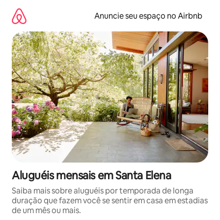
Pular
para
Anuncie seu espaço no Airbnb
o
conteúdo
Aluguéis mensais em Santa Elena
Saiba mais sobre aluguéis por temporada de longa
duração que fazem você se sentir em casa em estadias
de um mês ou mais.