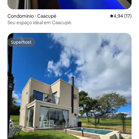
Condomínio ⋅ Caacupé
4,94 de uma a
4,94 (17)
Seu espaço ideal em Caacupé.
Superhost
Superhost