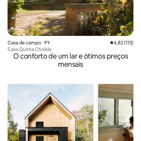
Casa de campo ⋅ PY
4,82 de uma av
4,82 (113)
Casa Quinta Chololo
O conforto de um lar e ótimos preços
mensais