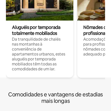
Aluguéis por temporada
Nômades digit
totalmente mobiliados
profissionais 
Da tranquilidade de chalés
Acomodações c
nas montanhas à
para profission
conveniência de
nômades com W
apartamentos urbanos, estes
adequado para 
aluguéis por temporada
mobiliados têm todas as
comodidades de um lar.
Comodidades e vantagens de estadias
mais longas