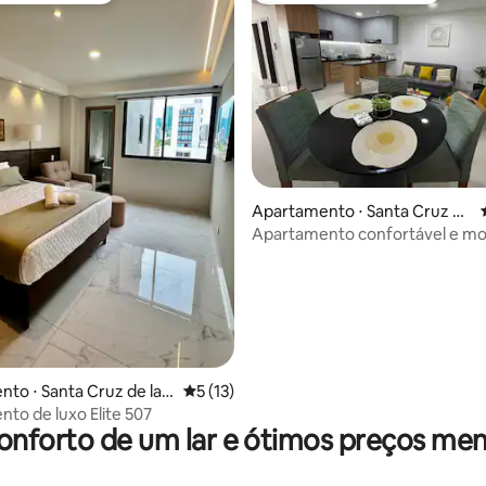
Apartamento ⋅ Santa Cruz de
la Sierra
édia de 5, 138 avaliações
Apartamento confortável e m
to ⋅ Santa Cruz de la S
5 de uma avaliação média de 5, 13 avalia
5 (13)
to de luxo Elite 507
onforto de um lar e ótimos preços men