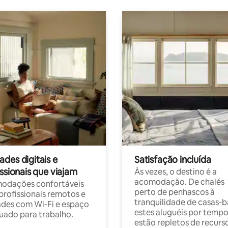
des digitais e
Satisfação incluída
ssionais que viajam
Às vezes, o destino é a
acomodação. De chalés
odações confortáveis
perto de penhascos à
profissionais remotos e
tranquilidade de casas-b
des com Wi-Fi e espaço
estes aluguéis por temp
ado para trabalho.
estão repletos de recurs