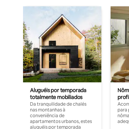
Aluguéis por temporada
Nôma
totalmente mobiliados
profi
Da tranquilidade de chalés
Acom
nas montanhas à
para 
conveniência de
nôma
apartamentos urbanos, estes
adequ
aluguéis por temporada