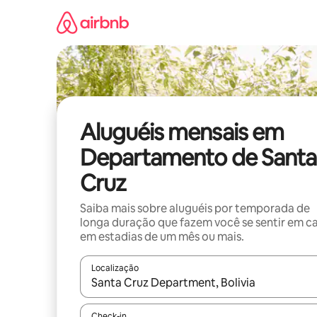
Pular
para
o
conteúdo
Aluguéis mensais em
Departamento de Santa
Cruz
Saiba mais sobre aluguéis por temporada de
longa duração que fazem você se sentir em c
em estadias de um mês ou mais.
Localização
Quando os resultados estiverem disponíveis, expl
Check-in