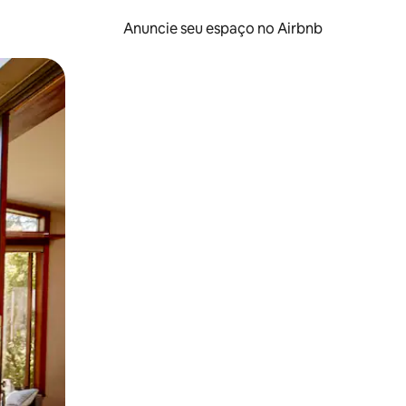
Anuncie seu espaço no Airbnb
 deslizando o dedo na tela.