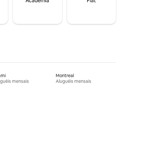
Academia
Flat
ami
Montreal
guéis mensais
Aluguéis mensais