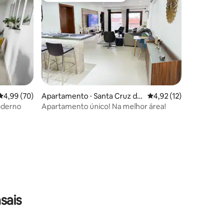
4,99 de uma avaliação média de 5, 70 avaliações
4,99 (70)
Apartamento ⋅ Santa Cruz de
4,92 de uma avaliação
4,92 (12)
la Sierra
oderno
Apartamento único! Na melhor área!
ções
sais