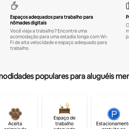
Espaços adequados para trabalho para
P
nômades digitais
O
Você viaja a trabalho? Encontre uma
m
acomodação para uma estadia longa com Wi-
p
Fi de alta velocidade e espaço adequado para
trabalho.
odidades populares para aluguéis men
Espaço de
Aceita
trabalho
Estacionament