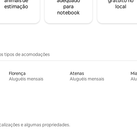
animais de
adequado
gratuito no
estimação
para
local
notebook
os tipos de acomodações
Florença
Atenas
Mi
Aluguéis mensais
Aluguéis mensais
Alu
calizações e algumas propriedades.