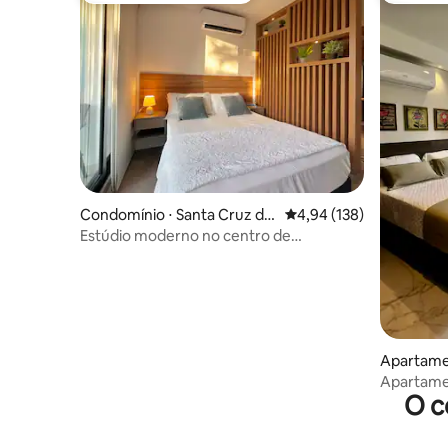
Condomínio ⋅ Santa Cruz de
4,94 de uma avaliação m
4,94 (138)
la Sierra
Estúdio moderno no centro de
Equipetrol
Apartamen
ierra
Apartamen
O c