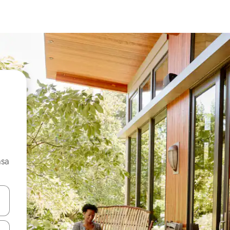
asa
ore-os usando as seta para cima e para baixo do teclado ou tocando e