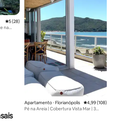
5 de uma avaliação média de 5, 28 avaliações
5 (28)
te na
ções
Apartamento ⋅ Florianópolis
4,99 de uma avaliação 
4,99 (108)
Pé na Areia | Cobertura Vista Mar | 3
sais
Suítes