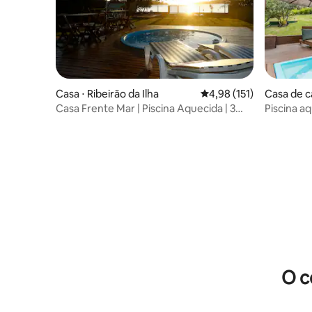
Casa ⋅ Ribeirão da Ilha
4,98 de uma avaliação m
4,98 (151)
Casa de c
s
Casa Frente Mar | Piscina Aquecida | 3
Piscina aq
Suítes
praias.
O c