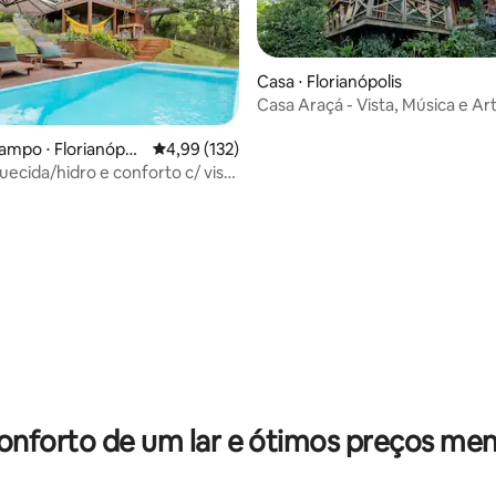
Casa ⋅ Florianópolis
Casa Araçá - Vista, Música e Ar
Lagoa
édia de 5, 151 avaliações
ampo ⋅ Florianópoli
4,99 de uma avaliação média de 5, 132 avalia
4,99 (132)
uecida/hidro e conforto c/ vista
onforto de um lar e ótimos preços men