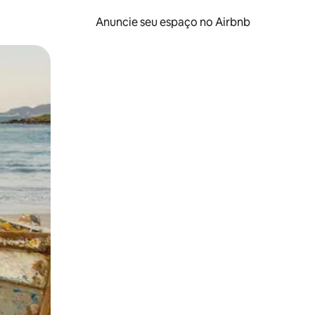
Anuncie seu espaço no Airbnb
 deslizando o dedo na tela.