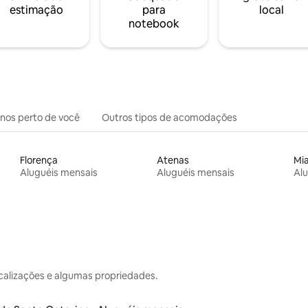
estimação
para
local
notebook
inos perto de você
Outros tipos de acomodações
Florença
Atenas
Mi
Aluguéis mensais
Aluguéis mensais
Alu
calizações e algumas propriedades.