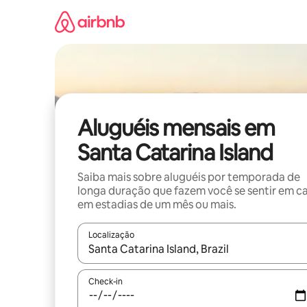
Pular
para
o
conteúdo
Aluguéis mensais em
Santa Catarina Island
Saiba mais sobre aluguéis por temporada de
longa duração que fazem você se sentir em c
em estadias de um mês ou mais.
Localização
Quando os resultados estiverem disponíveis, expl
Check-in