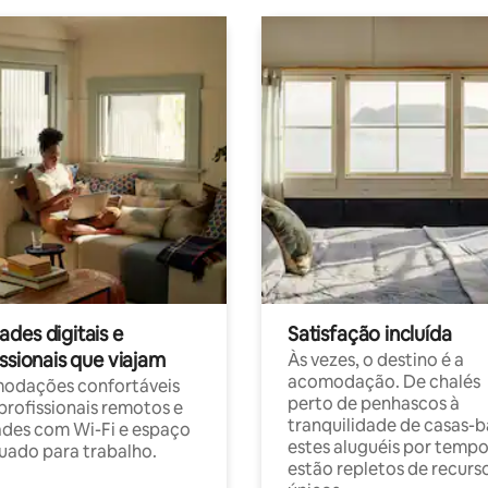
des digitais e
Satisfação incluída
ssionais que viajam
Às vezes, o destino é a
acomodação. De chalés
odações confortáveis
perto de penhascos à
profissionais remotos e
tranquilidade de casas-b
des com Wi-Fi e espaço
estes aluguéis por temp
ado para trabalho.
estão repletos de recurs