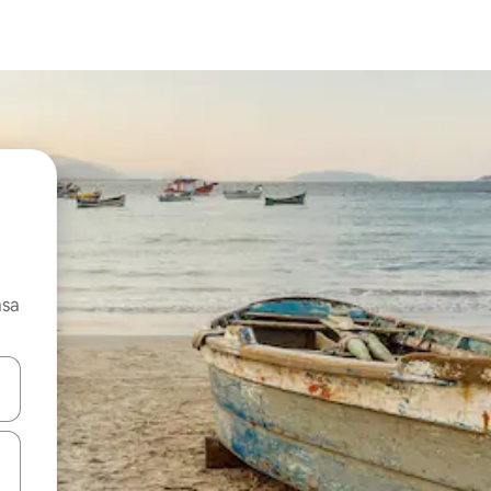
asa
ore-os usando as seta para cima e para baixo do teclado ou tocando e