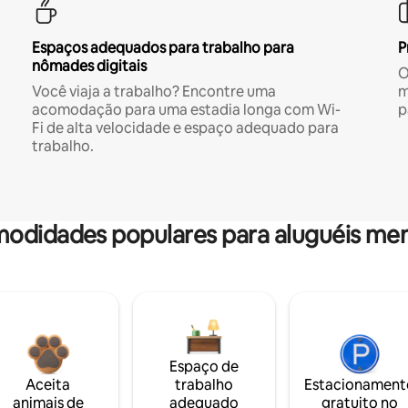
Espaços adequados para trabalho para
P
nômades digitais
O
Você viaja a trabalho? Encontre uma
m
acomodação para uma estadia longa com Wi-
p
Fi de alta velocidade e espaço adequado para
trabalho.
odidades populares para aluguéis men
Espaço de
Aceita
trabalho
Estacionament
animais de
adequado
gratuito no