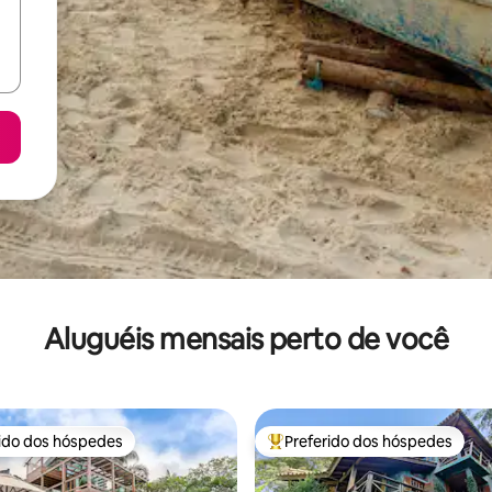
Aluguéis mensais perto de você
rido dos hóspedes
Preferido dos hóspedes
 melhores preferidos dos hóspedes
Entre os melhores preferidos d