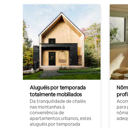
Aluguéis por temporada
Nôma
totalmente mobiliados
profi
Da tranquilidade de chalés
Acom
nas montanhas à
para 
conveniência de
nôma
apartamentos urbanos, estes
adequ
aluguéis por temporada