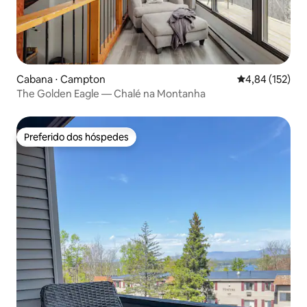
Cabana ⋅ Campton
4,84 de uma av
4,84 (152)
The Golden Eagle — Chalé na Montanha
Preferido dos hóspedes
Preferido dos hóspedes