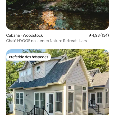
Cabana ⋅ Woodstock
4,93 de uma av
4,93 (134)
Chalé HYGGE no Lumen Nature Retreat | Lars
Preferido dos hóspedes
Preferido dos hóspedes