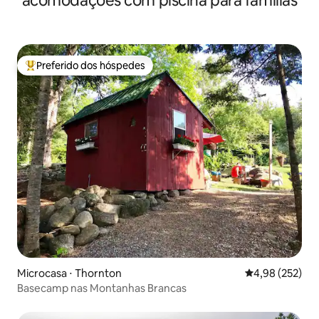
acomodações com piscina para famílias
Preferido dos hóspedes
Entre os melhores preferidos dos hóspedes
Microcasa ⋅ Thornton
4,98 de uma av
4,98 (252)
Basecamp nas Montanhas Brancas