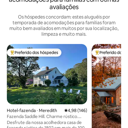
avaliações
Os hóspedes concordam: estes aluguéis por
temporada de acomodações para famílias foram
muito bem avaliados em muitos por sua localização,
limpeza e muito mais.
Preferido dos hóspedes
Preferido dos 
Entre os melhores preferidos dos hóspedes
Entre os melhore
Hotel-fazenda ⋅ Meredith
4,98 de uma avaliação média de 
4,98 (146)
Fazenda Saddle Hill. Charme rústico.
Animais de fazenda!
Desfrute da nossa acolhedora casa de
fazenda rústica de 1802 em mais de 100