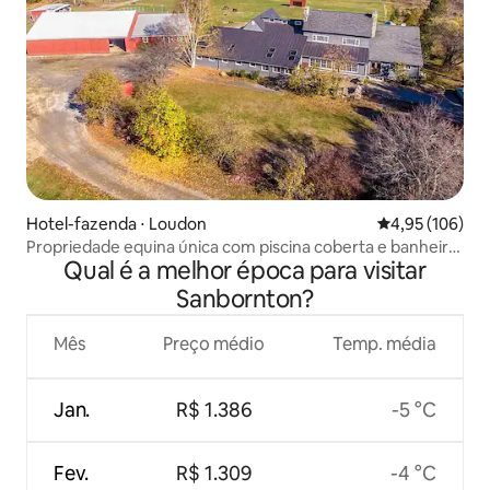
Hotel-fazenda ⋅ Loudon
4,95 de uma av
4,95 (106)
Propriedade equina única com piscina coberta e banheira
Qual é a melhor época para visitar
de hidromassagem.
Sanbornton?
Mês
Preço médio
Temp. média
Jan.
R$ 1.386
-5 °C
Fev.
R$ 1.309
-4 °C