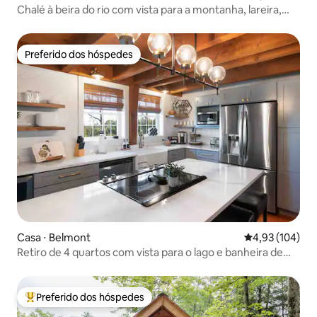
Chalé à beira do rio com vista para a montanha, lareira,
banheira de hidromassagem
Preferido dos hóspedes
Preferido dos hóspedes
Casa ⋅ Belmont
4,93 de uma av
4,93 (104)
Retiro de 4 quartos com vista para o lago e banheira de
hidromassagem!
Preferido dos hóspedes
Entre os melhores preferidos dos hóspedes