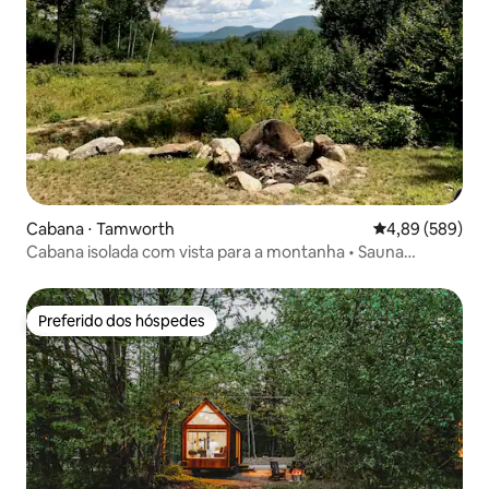
Cabana ⋅ Tamworth
4,89 de uma ava
4,89 (589)
Cabana isolada com vista para a montanha • Sauna
privativa
Preferido dos hóspedes
Preferido dos hóspedes