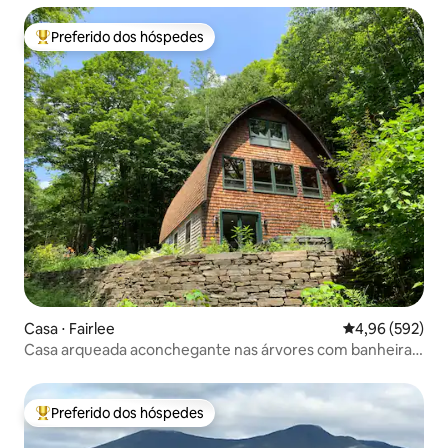
Preferido dos hóspedes
Entre os melhores preferidos dos hóspedes
Casa ⋅ Fairlee
4,96 de uma ava
4,96 (592)
Casa arqueada aconchegante nas árvores com banheira
de hidromassagem e vista
Preferido dos hóspedes
Entre os melhores preferidos dos hóspedes