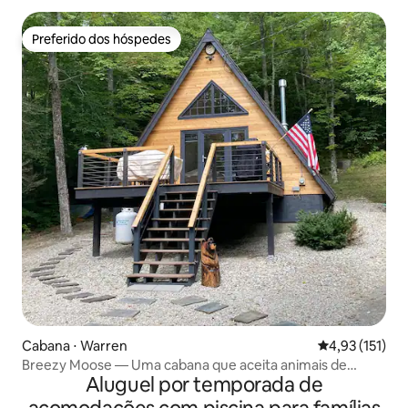
Preferido dos hóspedes
Preferido dos hóspedes
Cabana ⋅ Warren
4,93 de uma av
4,93 (151)
Breezy Moose — Uma cabana que aceita animais de
Aluguel por temporada de
estimação