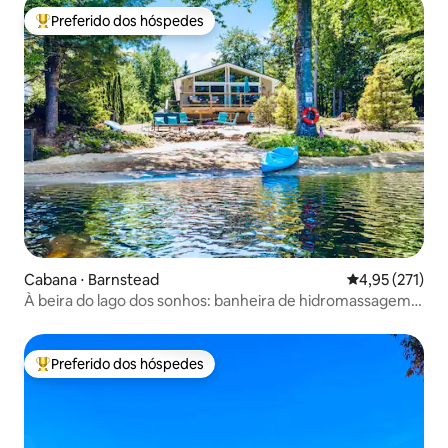
Preferido dos hóspedes
Entre os melhores preferidos dos hóspedes
Cabana ⋅ Barnstead
4,95 de uma av
4,95 (271)
À beira do lago dos sonhos: banheira de hidromassagem,
caiaques e ideal para crianças
Preferido dos hóspedes
Entre os melhores preferidos dos hóspedes