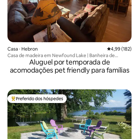
Casa ⋅ Hebron
4,99 de uma av
4,99 (182)
Casa de madeira em Newfound Lake | Banheira de
Aluguel por temporada de
hidromassagem e vista para o lago
acomodações pet friendly para famílias
Preferido dos hóspedes
Entre os melhores preferidos dos hóspedes