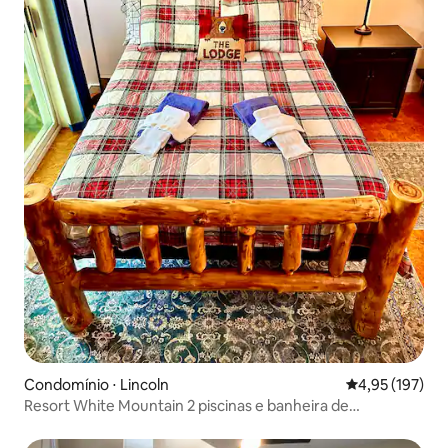
Condomínio ⋅ Lincoln
4,95 de uma av
4,95 (197)
Resort White Mountain 2 piscinas e banheira de
hidromassagem Cozinha