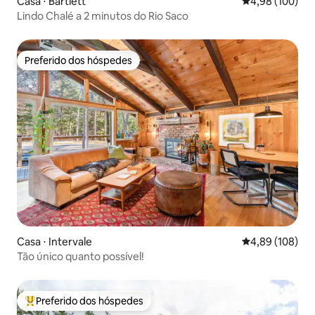
Casa ⋅ Bartlett
4,98 de uma av
4,98 (100)
Lindo Chalé a 2 minutos do Rio Saco
Preferido dos hóspedes
Preferido dos hóspedes
Casa ⋅ Intervale
4,89 de uma av
4,89 (108)
Tão único quanto possível!
Preferido dos hóspedes
Entre os melhores preferidos dos hóspedes