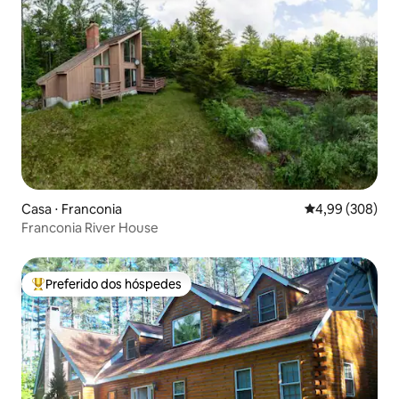
Casa ⋅ Franconia
4,99 de uma ava
4,99 (308)
Franconia River House
Preferido dos hóspedes
Entre os melhores preferidos dos hóspedes