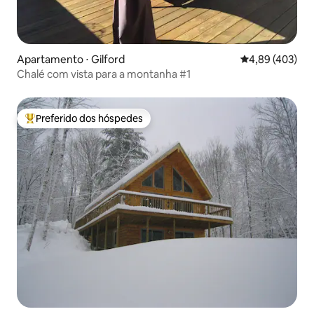
Apartamento ⋅ Gilford
4,89 de uma av
4,89 (403)
Chalé com vista para a montanha #1
Preferido dos hóspedes
Entre os melhores preferidos dos hóspedes