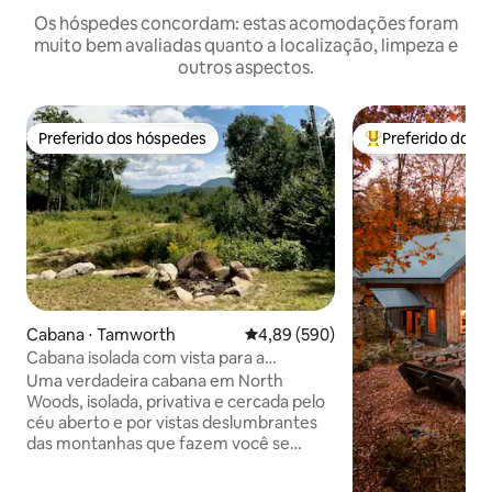
Os hóspedes concordam: estas acomodações foram
muito bem avaliadas quanto a localização, limpeza e
outros aspectos.
Preferido dos hóspedes
Preferido dos 
Preferido dos hóspedes
Entre os melhore
Cabana ⋅ Tamworth
4,89 de uma avaliação média de 5
4,89 (590)
Cabana isolada com vista para a
montanha • Sauna privativa
Uma verdadeira cabana em North
Woods, isolada, privativa e cercada pelo
céu aberto e por vistas deslumbrantes
das montanhas que fazem você se
lembrar por que veio. Este refúgio em
estilo rústico fica no meio da floresta,