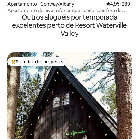
Apartamento ⋅ Conway/Albany
4,95 de uma ava
4,95 (280)
Apartamento de nível inferior que aceita cães fora do
Outros aluguéis por temporada
"Kanc"
excelentes perto de Resort Waterville
Valley
Preferido dos hóspedes
Entre os melhores preferidos dos hóspedes