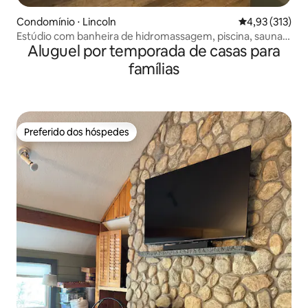
Condomínio ⋅ Lincoln
4,93 de uma av
4,93 (313)
Estúdio com banheira de hidromassagem, piscina, sauna,
Aluguel por temporada de casas para
fliperama e academia
famílias
Preferido dos hóspedes
Preferido dos hóspedes