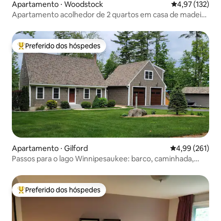
Apartamento ⋅ Woodstock
4,97 de uma av
4,97 (132)
Apartamento acolhedor de 2 quartos em casa de madeira
@ Moose Xing
Preferido dos hóspedes
Entre os melhores preferidos dos hóspedes
Apartamento ⋅ Gilford
4,99 de uma av
4,99 (261)
Passos para o lago Winnipesaukee: barco, caminhada,
bike e relaxamento
Preferido dos hóspedes
Entre os melhores preferidos dos hóspedes