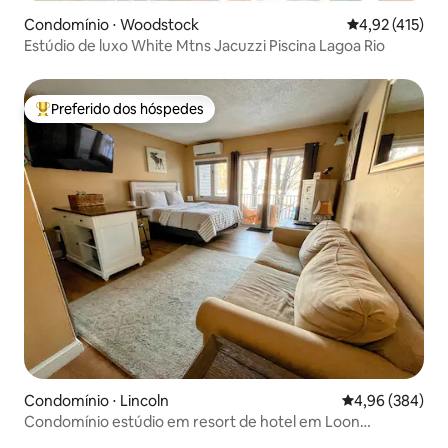
Condomínio ⋅ Woodstock
4,92 de uma av
4,92 (415)
Estúdio de luxo White Mtns Jacuzzi Piscina Lagoa Rio
Preferido dos hóspedes
Entre os melhores preferidos dos hóspedes
Condomínio ⋅ Lincoln
4,96 de uma ava
4,96 (384)
Condomínio estúdio em resort de hotel em Loon
Mountain