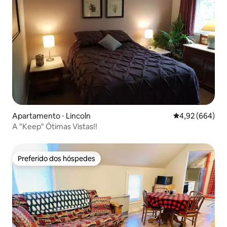
Apartamento ⋅ Lincoln
4,92 de uma ava
4,92 (664)
A "Keep" Ótimas Vistas!!
Preferido dos hóspedes
Preferido dos hóspedes