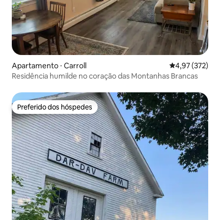
Apartamento ⋅ Carroll
4,97 de uma av
4,97 (372)
Residência humilde no coração das Montanhas Brancas
Preferido dos hóspedes
Preferido dos hóspedes