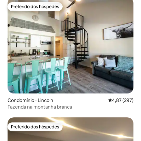
Preferido dos hóspedes
Preferido dos hóspedes
Condomínio ⋅ Lincoln
4,87 de uma av
4,87 (297)
Fazenda na montanha branca
Preferido dos hóspedes
Preferido dos hóspedes