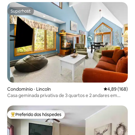
Superhost
Superhost
Condomínio ⋅ Lincoln
4,89 de uma av
4,89 (168)
Casa geminada privativa de 3 quartos e 2 andares em
Forest Ridge
Preferido dos hóspedes
Entre os melhores preferidos dos hóspedes