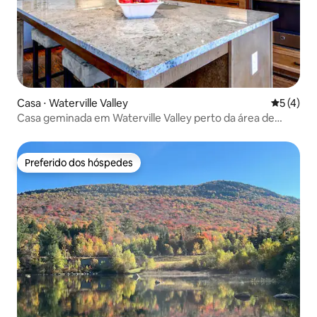
Casa ⋅ Waterville Valley
5 de uma 
5 (4)
Casa geminada em Waterville Valley perto da área de
esqui
Preferido dos hóspedes
Preferido dos hóspedes