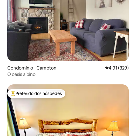
Condomínio ⋅ Campton
4,91 de uma av
4,91 (329)
O oásis alpino
Preferido dos hóspedes
Entre os melhores preferidos dos hóspedes