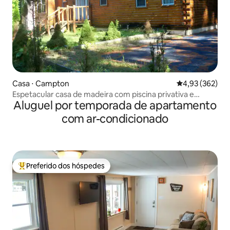
Casa ⋅ Campton
4,93 de uma av
4,93 (362)
Espetacular casa de madeira com piscina privativa e
Aluguel por temporada de apartamento
banheira de hidromassagem
com ar-condicionado
Preferido dos hóspedes
Entre os melhores preferidos dos hóspedes