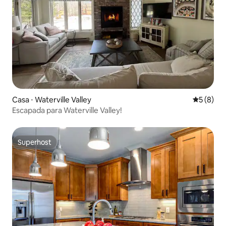
Casa ⋅ Waterville Valley
5 de uma 
5 (8)
Escapada para Waterville Valley!
Superhost
Superhost