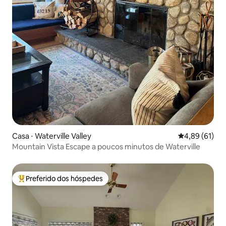
Casa ⋅ Waterville Valley
4,89 de uma a
4,89 (61)
Mountain Vista Escape a poucos minutos de Waterville
Preferido dos hóspedes
Entre os melhores preferidos dos hóspedes