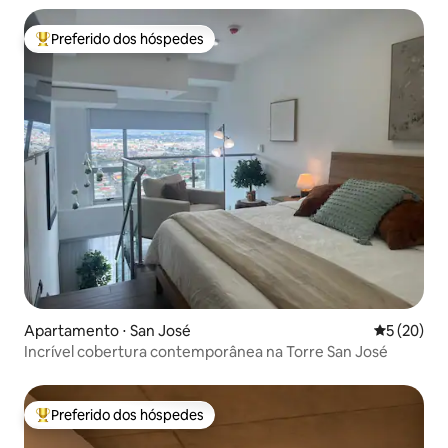
Preferido dos hóspedes
Entre os melhores preferidos dos hóspedes
Apartamento ⋅ San José
5 de uma a
5 (20)
Incrível cobertura contemporânea na Torre San José
Preferido dos hóspedes
Entre os melhores preferidos dos hóspedes