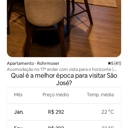
Apartamento ⋅ Rohrmoser
5 de uma a
5 (41)
Acomodação no 17º andar com vista para o horizonte |
Qual é a melhor época para visitar São
Piscina e terraço
José?
Mês
Preço médio
Temp. média
Jan.
R$ 292
22 °C