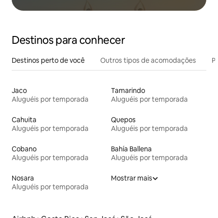
Destinos para conhecer
Destinos perto de você
Outros tipos de acomodações
Pr
Jaco
Tamarindo
Aluguéis por temporada
Aluguéis por temporada
Cahuita
Quepos
Aluguéis por temporada
Aluguéis por temporada
Cobano
Bahía Ballena
Aluguéis por temporada
Aluguéis por temporada
Nosara
Mostrar mais
Aluguéis por temporada