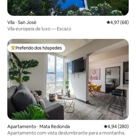
Vila ⋅ San José
4,97 de uma a
4,97 (68)
Vila europeia de luxo — Escazú
Preferido dos hóspedes
Entre os melhores preferidos dos hóspedes
Apartamento ⋅ Mata Redonda
4,94 de uma ava
4,94 (280)
Apartamento com vista deslumbrante para a montanha.