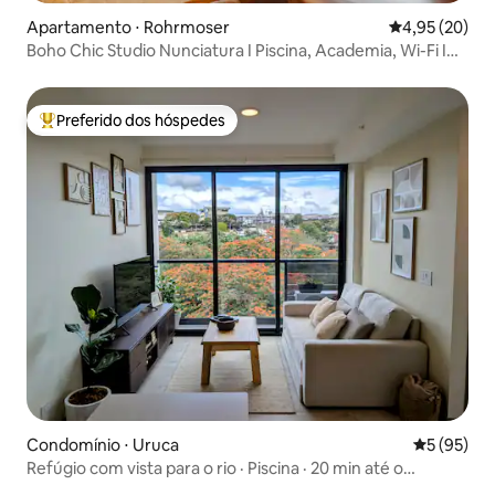
Apartamento ⋅ Rohrmoser
4,95 de uma a
4,95 (20)
Boho Chic Studio Nunciatura I Piscina, Academia, Wi-Fi I
Nova
Preferido dos hóspedes
Entre os melhores preferidos dos hóspedes
Condomínio ⋅ Uruca
5 de uma a
5 (95)
Refúgio com vista para o rio · Piscina · 20 min até o
aeroporto