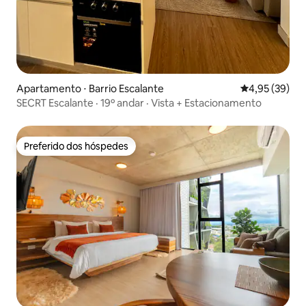
Apartamento ⋅ Barrio Escalante
4,95 de uma a
4,95 (39)
SECRT Escalante · 19º andar · Vista + Estacionamento
Preferido dos hóspedes
Preferido dos hóspedes