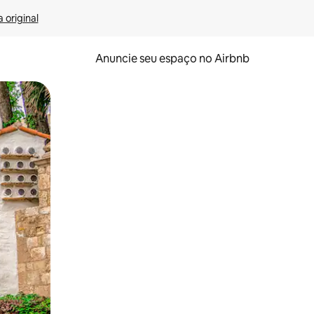
 original
Anuncie seu espaço no Airbnb
 deslizando o dedo na tela.