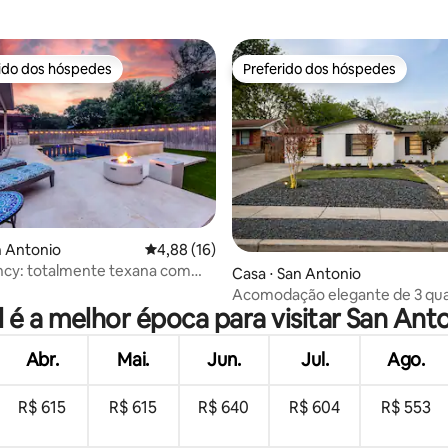
rido dos hóspedes
Preferido dos hóspedes
 melhores preferidos dos hóspedes
Preferido dos hóspedes
n Antonio
4,88 de uma avaliação média de 5, 16 avalia
4,88 (16)
ncy: totalmente texana com
média de 5, 22 avaliações
Casa ⋅ San Antonio
E SPA
Acomodação elegante de 3 qua
 é a melhor época para visitar San Ant
banheiros com piscina e deck |
tudo
Abr.
Mai.
Jun.
Jul.
Ago.
R$ 615
R$ 615
R$ 640
R$ 604
R$ 553