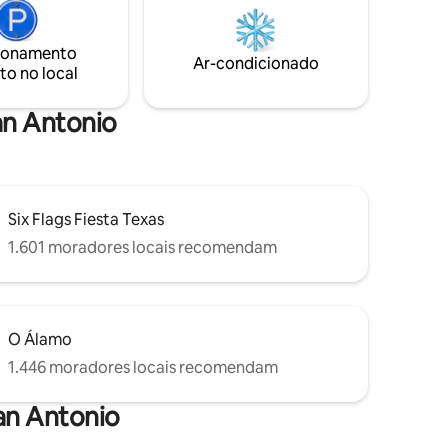
e vistas
hidromassagem e aproveite estrelas e
lhão
planetas em uma noite clara em Hill
do centro
Country. Veados e peru é
ionamento
Ar-condicionado
 La
frequentemente visto no vale abaixo.
to no local
vel como
Aproveite seu café sob o deck coberto.
San Antonio
Six Flags Fiesta Texas
1.601 moradores locais recomendam
O Álamo
1.446 moradores locais recomendam
an Antonio