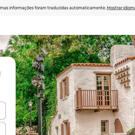
mas informações foram traduzidas automaticamente. 
Mostrar idioma
ore-os usando as seta para cima e para baixo do teclado ou tocando e