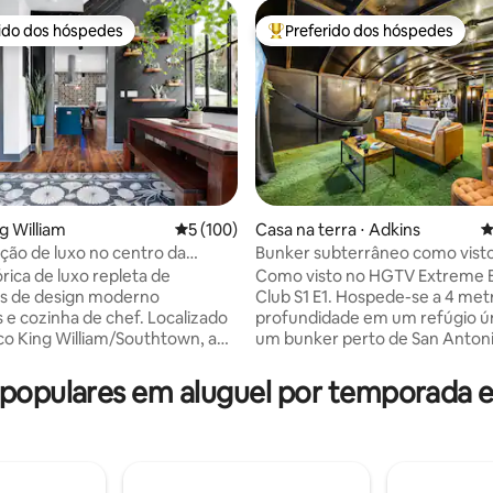
rido dos hóspedes
Preferido dos hóspedes
 melhores preferidos dos hóspedes
Entre os melhores preferidos d
g William
5 de uma avaliação média de 5, 100 avalia
5 (100)
Casa na terra ⋅ Adkins
4
ão de luxo no centro da
Bunker subterrâneo como vist
édia de 5, 200 avaliações
 Southtown/King William
rica de luxo repleta de
Como visto no HGTV Extreme 
s de design moderno
Club S1 E1. Hospede-se a 4 met
s e cozinha de chef. Localizado
profundidade em um refúgio ú
ico King William/Southtown, a
um bunker perto de San Antoni
ssos de restaurantes, bares e
Projetada como um refúgio ún
 •Centro de Convenções Henry
estilo fliperama, esta acomoda
opulares em aluguel por temporada 
ez: 5 minutos de carro/16
oferece jogos clássicos, uma sa
pé (1,3 km) •The Pearl: 9
estar aconchegante com TV, be
 carro (4,1 milhas)
para dormir e uma cozinha co
me: 4 minutos de carro/22
para refeições práticas. Na par
pé (1,1 milhas) •The Riverwalk
superior, relaxe junto à fogueir