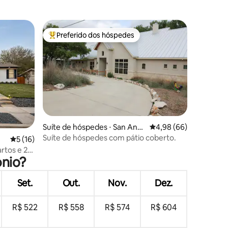
Preferido dos hóspedes
Entre os melhores preferidos dos hóspedes
ções
Suíte de hóspedes ⋅ San Anto
4,98 de uma avaliação 
4,98 (66)
nio
Suíte de hóspedes com pátio coberto.
5 de uma avaliação média de 5, 16 avaliações
5 (16)
rtos e 2
onio?
 Perto de
Set.
Out.
Nov.
Dez.
R$ 522
R$ 558
R$ 574
R$ 604