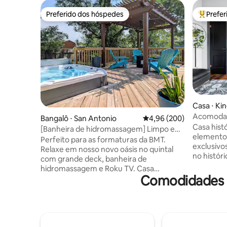
Preferido dos hóspedes
Prefe
Preferido dos hóspedes
Entre os
Casa ⋅ Kin
Acomodaç
Bangalô ⋅ San Antonio
4,96 de uma avaliação m
4,96 (200)
cidade em
Casa histó
[Banheira de hidromassagem] Limpo e
elemento
aconchegante, perto de Ft Sam
Perfeito para as formaturas da BMT.
exclusivo
Relaxe em nosso novo oásis no quintal
no histór
com grande deck, banheira de
poucos pa
hidromassagem e Roku TV. Casa
parques.
Comodidades p
charmosa dos anos 50 em estilo
B. Gonzal
Craftsman com quintal fechado +
minutos a 
estacionamento, perto do centro da
minutos de
cidade, bases militares e fácil acesso a
•Alamodo
atrações. Esta casa é de
minutos a 
propriedade/operada por moradores