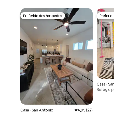
Preferido dos hóspedes
Preferid
Preferido dos hóspedes
Preferid
Casa ⋅ Sa
Refúgio p
vermelho
Casa ⋅ San Antonio
4,95 de uma avaliação 
4,95 (22)