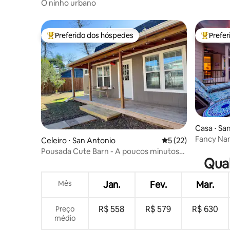
O ninho urbano
Preferido dos hóspedes
Prefe
Entre os melhores preferidos dos hóspedes
Entre os
Casa ⋅ Sa
Fancy Na
Celeiro ⋅ San Antonio
5 de uma avaliação 
5 (22)
PISCINA 
Pousada Cute Barn - A poucos minutos
Qual
do centro da cidade
Mês
Jan.
Fev.
Mar.
R$ 558
R$ 579
R$ 630
Preço
médio