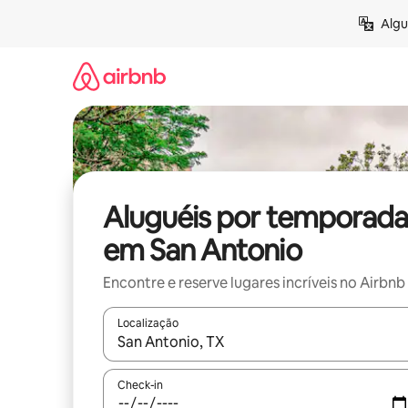
Pular
Algu
para
o
conteúdo
Aluguéis por temporada
em San Antonio
Encontre e reserve lugares incríveis no Airbnb
Localização
Quando os resultados estiverem disponíveis, expl
Check-in