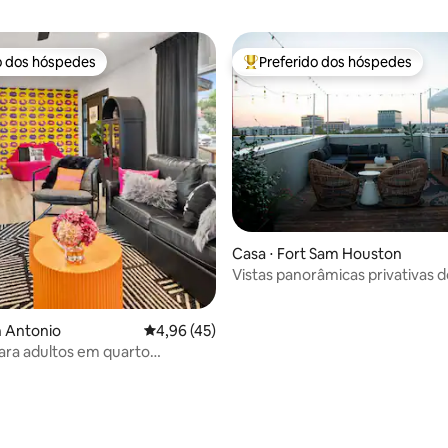
o dos hóspedes
Preferido dos hóspedes
o dos hóspedes
Entre os melhores preferidos d
Casa ⋅ Fort Sam Houston
Vistas panorâmicas privativas d
| Caminhe até Pearl
n Antonio
4,96 de uma avaliação média de 5, 45 avalia
4,96 (45)
ara adultos em quarto
média de 5, 22 avaliações