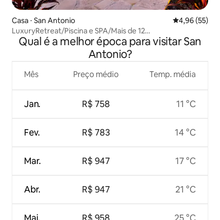
Casa ⋅ San Antonio
4,96 de uma a
4,96 (55)
LuxuryRetreat/Piscina e SPA/Mais de 12
Qual é a melhor época para visitar San
hóspedes/Fliperama/Churrasco
Antonio?
Mês
Preço médio
Temp. média
Jan.
R$ 758
11 °C
Fev.
R$ 783
14 °C
Mar.
R$ 947
17 °C
Abr.
R$ 947
21 °C
Mai.
R$ 958
25 °C