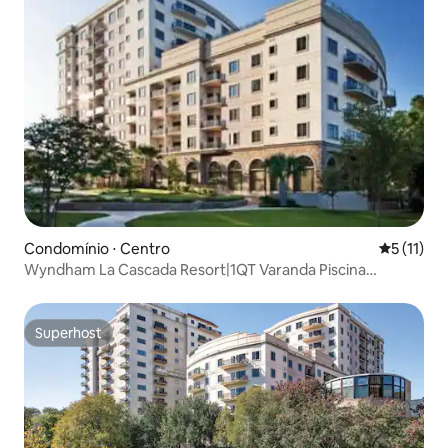
Condomínio ⋅ Centro
5 de uma a
5 (11)
Wyndham La Cascada Resort|1QT Varanda Piscina
Caminhada pelo Rio
Superhost
Superhost