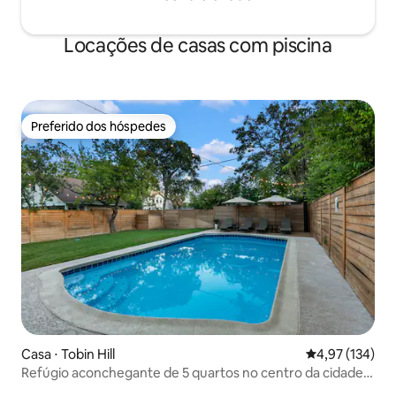
Locações de casas com piscina
Preferido dos hóspedes
Preferido dos hóspedes
Casa ⋅ Tobin Hill
4,97 de uma av
4,97 (134)
Refúgio aconchegante de 5 quartos no centro da cidade
com piscina