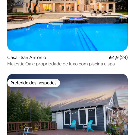
Casa ⋅ San Antonio
4,9 de uma a
4,9 (29)
Majestic Oak: propriedade de luxo com piscina e spa
Preferido dos hóspedes
Preferido dos hóspedes