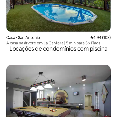
Casa ⋅ San Antonio
4,94 de uma av
4,94 (103)
A casa na árvore em La Cantera | 5 min para Six Flags
Locações de condomínios com piscina