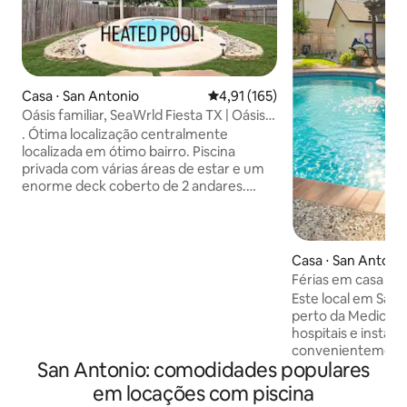
Casa ⋅ San Antonio
4,91 de uma avaliação média de 
4,91 (165)
Oásis familiar, SeaWrld Fiesta TX | Oásis
Bluebonnet
. Ótima localização centralmente
localizada em ótimo bairro. Piscina
privada com várias áreas de estar e um
enorme deck coberto de 2 andares.
Corn hole disponível para brincar
enquanto estiver à beira da piscina e
churrasqueira a gás disponível. TV de
75"com todos os aplicativos carregados
Casa ⋅ San Antoni
e barra de som com graves grandes. 50
Férias em casa in
polegadas no andar de cima e na sala de
center, SeaWorld,
Este local em San 
bilhar. Muito espaço aberto para criar
perto da Medical D
memórias! Acomoda 10 pessoas
hospitais e instal
confortavelmente com 6 camas e 3
convenientemente
quartos. Grande cozinha aberta com
San Antonio: comodidades populares
comerciais e de a
tudo o que você precisa para cozinhar.
River Walk, Six Fla
em locações com piscina
POR CÓDIGO DA CIDADE, NÃO SÃO
Acomoda 6 hóspe