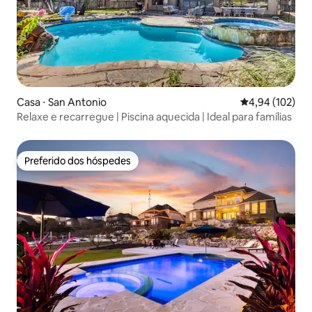
Casa ⋅ San Antonio
4,94 de uma av
4,94 (102)
Relaxe e recarregue | Piscina aquecida | Ideal para famílias
Preferido dos hóspedes
Preferido dos hóspedes