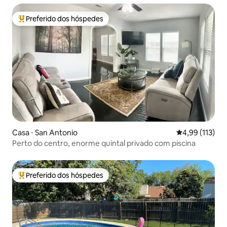
Preferido dos hóspedes
Entre os melhores preferidos dos hóspedes
Casa ⋅ San Antonio
4,99 de uma av
4,99 (113)
Perto do centro, enorme quintal privado com piscina
Preferido dos hóspedes
Entre os melhores preferidos dos hóspedes