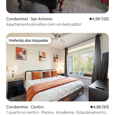
Condomínio ⋅ San Antonio
4,59 de uma av
4,59 (125)
Apartamento privativo com um belo pátio!
Preferido dos hóspedes
Preferido dos hóspedes
Condomínio ⋅ Centro
4,86 de uma a
4,86 (93)
1 quarto no centro · Piscina · Academia · Estacionamento