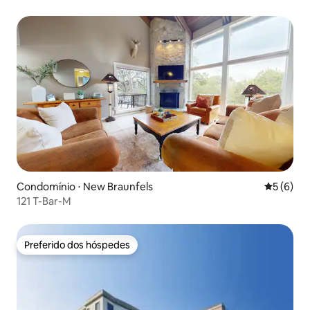
gratuito · Cama king
Condomínio ⋅ New Braunfels
5 de uma 
5 (6)
121 T-Bar-M
Preferido dos hóspedes
Preferido dos hóspedes