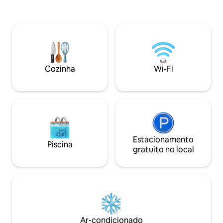
PERMITIDAS FESTAS
confortáveis e ro
Cozinha completa, 
velocidade, ar-co
• Piscina/pátio/quintal • Estacionamento
gratuito em bairro
famílias, casais o
da agitação da Fie
Cozinha
Wi-Fi
noite. Reserve ag
rápido! Viva Fiesta
Estacionamento
Piscina
gratuito no local
Ar-condicionado