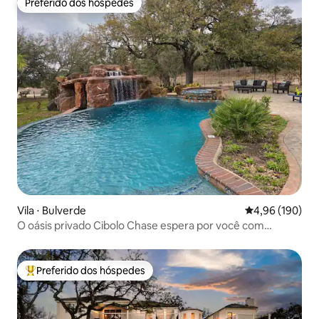
Preferido dos hóspedes
Preferido dos hóspedes
Vila ⋅ Bulverde
4,96 de uma av
4,96 (190)
O oásis privado Cibolo Chase espera por você com
banheira de hidromassagem e piscina
Preferido dos hóspedes
Entre os melhores preferidos dos hóspedes