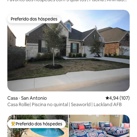
de estimação OK | Perto de Alamo
Preferido dos hóspedes
Preferido dos hóspedes
Casa ⋅ San Antonio
4,94 de uma av
4,94 (107)
Casa Rollie| Piscina no quintal | Seaworld | Lackland AFB
Preferido dos hóspedes
Entre os melhores preferidos dos hóspedes