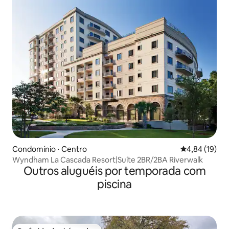
Condomínio ⋅ Centro
4,84 de uma a
4,84 (19)
Wyndham La Cascada Resort|Suíte 2BR/2BA Riverwalk
Outros aluguéis por temporada com
piscina