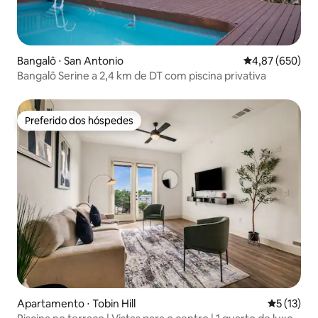
Bangalô ⋅ San Antonio
4,87 de uma ava
4,87 (650)
Bangalô Serine a 2,4 km de DT com piscina privativa
Preferido dos hóspedes
Preferido dos hóspedes
Apartamento ⋅ Tobin Hill
5 de uma a
5 (13)