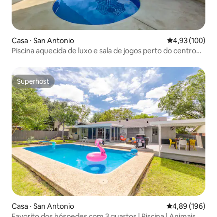
Casa ⋅ San Antonio
4,93 de uma av
4,93 (100)
Piscina aquecida de luxo e sala de jogos perto do centro
de SA
Superhost
Superhost
Casa ⋅ San Antonio
4,89 de uma av
4,89 (196)
Favorito dos hóspedes com 3 quartos | Piscina | Animais