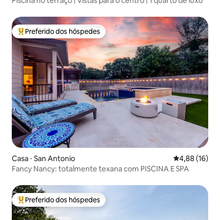
Piscina no terraço | Vistas para o centro | 1 quarto de luxo
Preferido dos hóspedes
Entre os melhores preferidos dos hóspedes
Casa ⋅ San Antonio
4,88 de uma a
4,88 (16)
Fancy Nancy: totalmente texana com PISCINA E SPA
Preferido dos hóspedes
Entre os melhores preferidos dos hóspedes