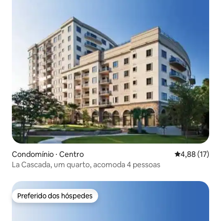
Condomínio ⋅ Centro
4,88 de uma a
4,88 (17)
La Cascada, um quarto, acomoda 4 pessoas
Preferido dos hóspedes
Preferido dos hóspedes