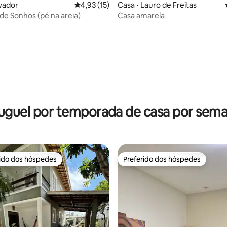
lvador
4,93 de uma avaliação média de 5, 15 avalia
4,93 (15)
Casa ⋅ Lauro de Freitas
de Sonhos (pé na areia)
Casa amarela
média de 5, 32 avaliações
uguel por temporada de casa por sem
rido dos hóspedes
Preferido dos hóspedes
 melhores preferidos dos hóspedes
Preferido dos hóspedes