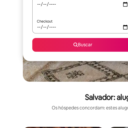
Checkout
Buscar
Salvador: al
Os hóspedes concordam: estes alugu