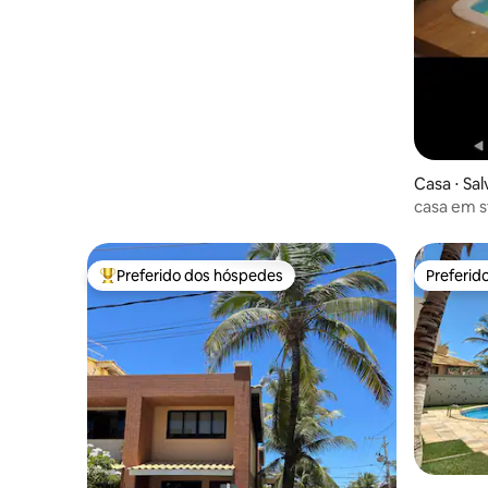
Casa ⋅ Sa
casa em s
Hidroma
Preferido dos hóspedes
Preferid
Entre os melhores preferidos dos hóspedes
Preferid