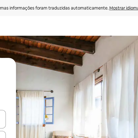
mas informações foram traduzidas automaticamente. 
Mostrar idioma
ore-os usando as seta para cima e para baixo do teclado ou tocando e