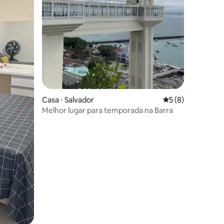
Casa ⋅ Salvador
5 de uma avaliaçã
5 (8)
Melhor lugar para temporada na Barra
ções