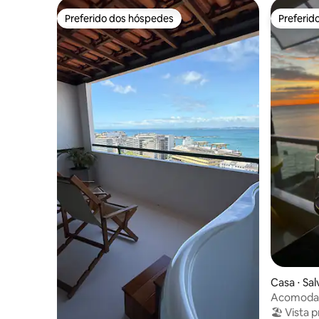
Preferido dos hóspedes
Preferid
Preferido dos hóspedes
Preferid
Casa ⋅ Sa
Acomodaç
unhao
🏖 Vista 