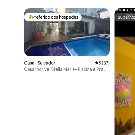
Preferido dos hóspedes
Superho
Entre os melhores preferidos dos hóspedes
Superho
Casa ⋅ Salvador
5 de uma avaliação 
5 (37)
Casa Incrível Stella Maris– Piscina e Praia
300m