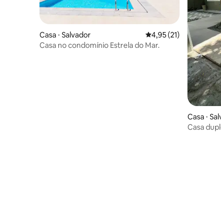
Casa ⋅ Salvador
4,95 de uma avaliação 
4,95 (21)
Casa no condomínio Estrela do Mar.
Casa ⋅ Sa
Casa dupl
quartos e