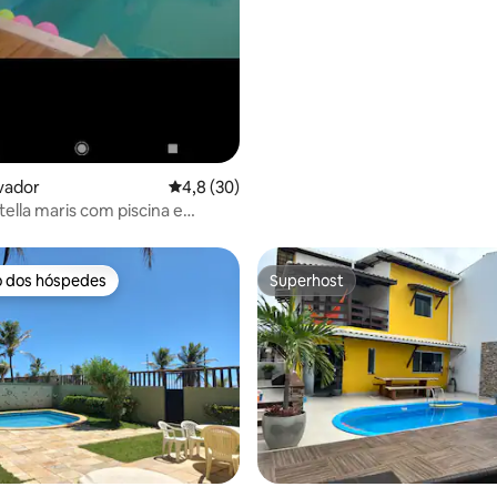
lvador
4,8 de uma avaliação média de 5, 30 avalia
4,8 (30)
tella maris com piscina e
ssagem
o dos hóspedes
Superhost
o dos hóspedes
Superhost