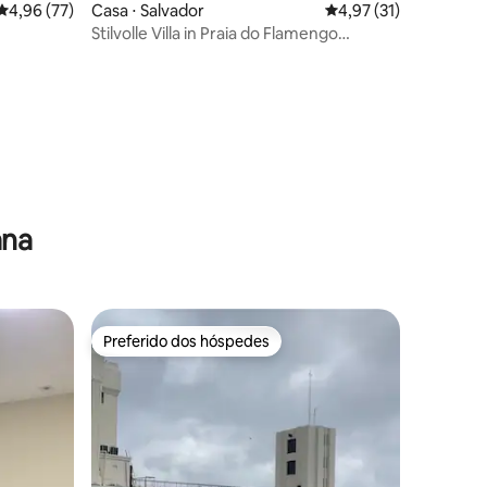
ções
4,96 de uma avaliação média de 5, 77 avaliações
4,96 (77)
Casa ⋅ Salvador
4,97 de uma avaliação
4,97 (31)
Stilvolle Villa in Praia do Flamengo
Salvador Ba
ana
Preferido dos hóspedes
Preferido dos hóspedes