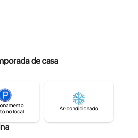
a
hóspedes • Sem festas ou visitas extras •
Apenas hóspedes registrados têm
acesso
a noite)
mente
exceção do
 que
emporada de casa
ionamento
Ar-condicionado
to no local
ina