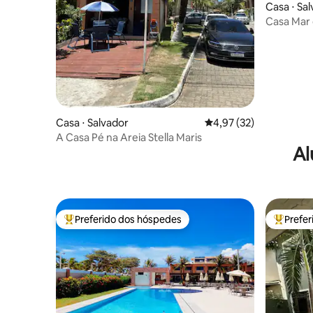
Casa ⋅ Sa
Casa Mar 
Casa ⋅ Salvador
4,97 de uma avaliação 
4,97 (32)
A Casa Pé na Areia Stella Maris
Al
Preferido dos hóspedes
Prefe
Entre os melhores preferidos dos hóspedes
Entre os