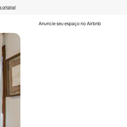
 original
Anuncie seu espaço no Airbnb
 deslizando o dedo na tela.