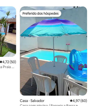
Preferido dos hóspedes
Preferido dos hóspedes
4,72 de uma avaliação média de 5, 50 avaliações
4,72 (50)
a Praia do
Casa ⋅ Salvador
4,97 de uma avaliação
4,97 (60)
Casa com piscina / Passeio a Barra e