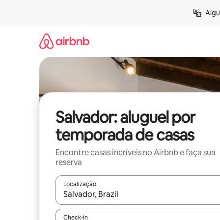
Pular
Algu
para
o
conteúdo
Salvador: aluguel por
temporada de casas
Encontre casas incríveis no Airbnb e faça sua
reserva
Localização
Quando os resultados estiverem disponíveis, expl
Check-in