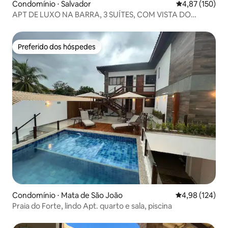
Condomínio ⋅ Salvador
4,87 de uma av
4,87 (150)
APT DE LUXO NA BARRA, 3 SUÍTES, COM VISTA DO
FAROL
Preferido dos hóspedes
Preferido dos hóspedes
Condomínio ⋅ Mata de São João
4,98 de uma av
4,98 (124)
Praia do Forte, lindo Apt. quarto e sala, piscina