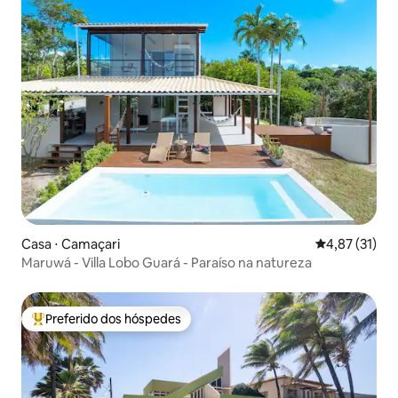
Casa ⋅ Camaçari
4,87 de uma a
4,87 (31)
Maruwá - Villa Lobo Guará - Paraíso na natureza
Preferido dos hóspedes
Entre os melhores preferidos dos hóspedes