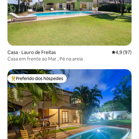
Casa ⋅ Lauro de Freitas
4,9 de uma a
4,9 (97)
Casa em frente ao Mar , Pé na areia
Preferido dos hóspedes
Entre os melhores preferidos dos hóspedes