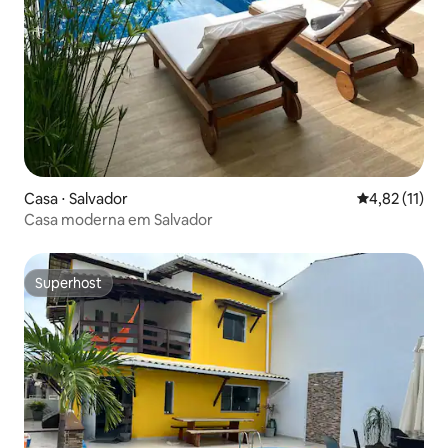
Casa ⋅ Salvador
4,82 de uma a
4,82 (11)
Casa moderna em Salvador
Superhost
Superhost