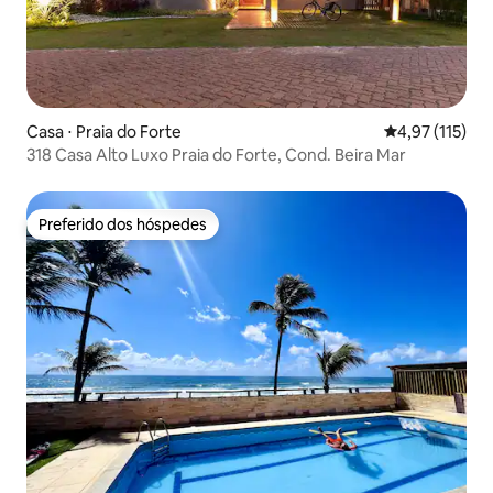
Casa ⋅ Praia do Forte
4,97 de uma av
4,97 (115)
318 Casa Alto Luxo Praia do Forte, Cond. Beira Mar
Preferido dos hóspedes
Preferido dos hóspedes