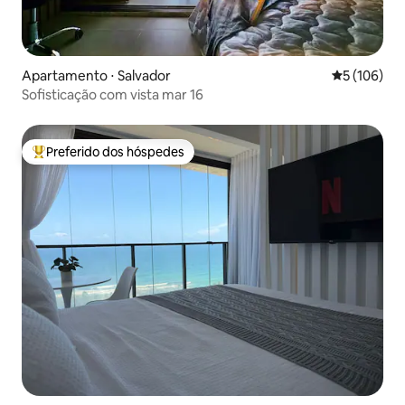
Apartamento ⋅ Salvador
5 de uma av
5 (106)
Sofisticação com vista mar 16
Preferido dos hóspedes
Entre os melhores preferidos dos hóspedes