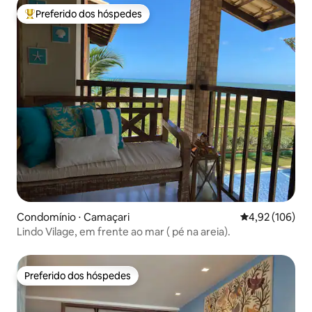
Preferido dos hóspedes
Entre os melhores preferidos dos hóspedes
Condomínio ⋅ Camaçari
4,92 de uma av
4,92 (106)
Lindo Vilage, em frente ao mar ( pé na areia).
Preferido dos hóspedes
Preferido dos hóspedes