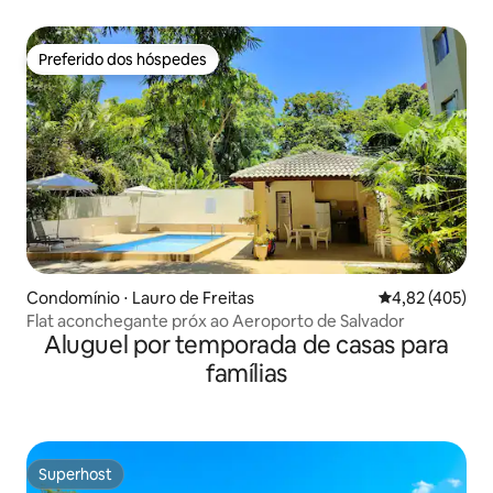
Preferido dos hóspedes
Preferido dos hóspedes
Condomínio ⋅ Lauro de Freitas
4,82 de uma av
4,82 (405)
Flat aconchegante próx ao Aeroporto de Salvador
Aluguel por temporada de casas para
famílias
Superhost
Superhost