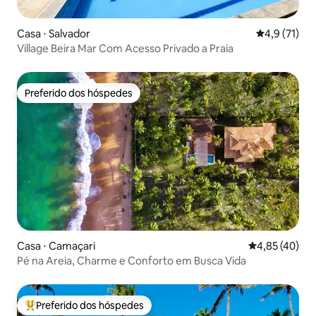
Casa ⋅ Salvador
4,9 de uma a
4,9 (71)
Village Beira Mar Com Acesso Privado a Praia
Preferido dos hóspedes
Preferido dos hóspedes
Casa ⋅ Camaçari
4,85 de uma a
4,85 (40)
Pé na Areia, Charme e Conforto em Busca Vida
Preferido dos hóspedes
Entre os melhores preferidos dos hóspedes