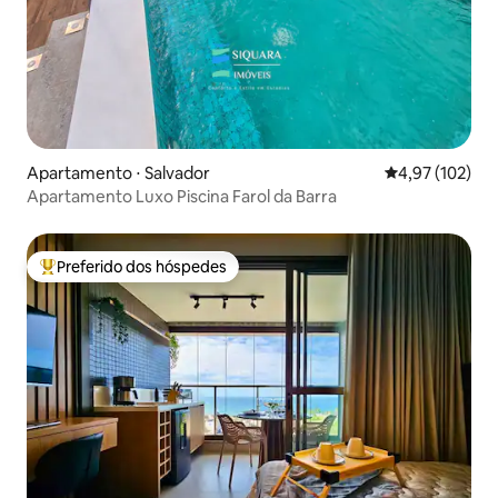
Apartamento ⋅ Salvador
4,97 de uma av
4,97 (102)
Apartamento Luxo Piscina Farol da Barra
Preferido dos hóspedes
Entre os melhores preferidos dos hóspedes