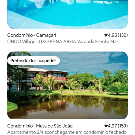
Condomínio ⋅ Camaçari
4,95 de uma av
4,95 (130)
LINDO Village LUXO PÉ NA AREIA Varanda Frente Mar
Preferido dos hóspedes
Preferido dos hóspedes
Condomínio ⋅ Mata de São João
4,97 de uma av
4,97 (159)
Apartamento 2/4 aconchegante em condomínio fechado