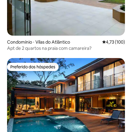
Condomínio ⋅ Vilas do Atlântico
4,73 de uma av
4,73 (100)
Apt de 2 quartos na praia com camareira?
Preferido dos hóspedes
Preferido dos hóspedes