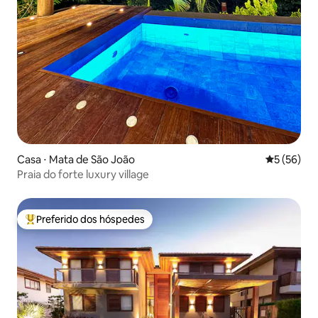
Casa ⋅ Mata de São João
5 de uma a
5 (56)
Praia do forte luxury village
Preferido dos hóspedes
Entre os melhores preferidos dos hóspedes