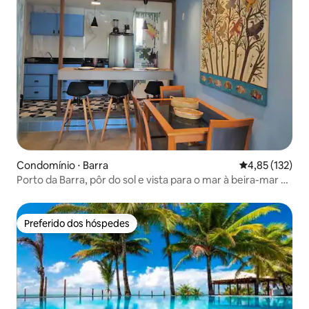
Condomínio ⋅ Barra
4,85 de uma av
4,85 (132)
Porto da Barra, pôr do sol e vista para o mar à beira-mar 3
camas
Preferido dos hóspedes
Preferido dos hóspedes