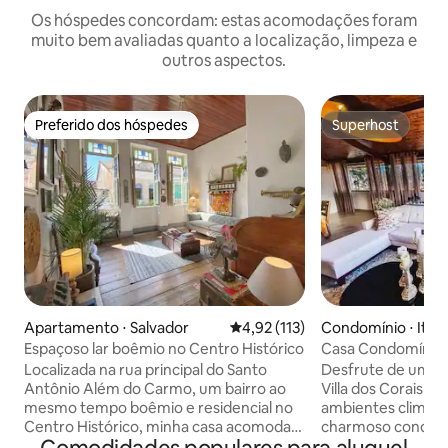
Os hóspedes concordam: estas acomodações foram
muito bem avaliadas quanto a localização, limpeza e
outros aspectos.
Preferido dos hóspedes
Superhost
Preferido dos hóspedes
Superhost
Apartamento ⋅ Salvador
4,92 de uma avaliação média de 
4,92 (113)
Condomínio ⋅ Itap
Espaçoso lar boêmio no Centro Histórico
Casa Condomínio 
C. Convenções
Localizada na rua principal do Santo
Desfrute de uma e
Antônio Além do Carmo, um bairro ao
Villa dos Corais. Ca
mesmo tempo boêmio e residencial no
ambientes climat
Centro Histórico, minha casa acomoda
charmoso condomí
desde casais até famílias numerosas em
de Itapuã. Condomínio c/ segurança,