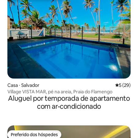
Casa ⋅ Salvador
5 de uma a
5 (29)
Village VISTA MAR, pé na areia, Praia do Flamengo
Aluguel por temporada de apartamento
com ar-condicionado
Preferido dos hóspedes
Preferido dos hóspedes