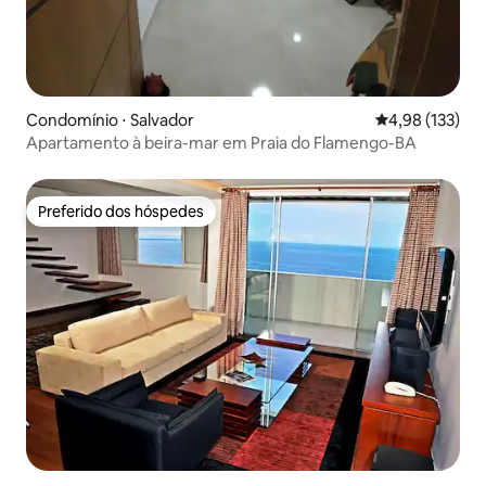
Condomínio ⋅ Salvador
4,98 de uma av
4,98 (133)
Apartamento à beira-mar em Praia do Flamengo-BA
Preferido dos hóspedes
Preferido dos hóspedes