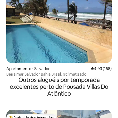
Apartamento ⋅ Salvador
4,93 de uma av
4,93 (168)
Beira mar Salvador Bahia Brasil. ❄️climatizado
Outros aluguéis por temporada
excelentes perto de Pousada Villas Do
Atlântico
Preferido dos hóspedes