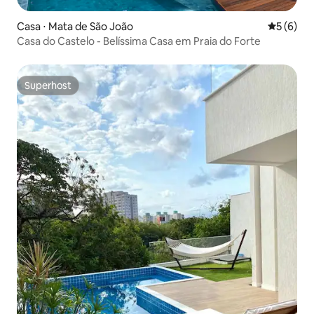
Casa ⋅ Mata de São João
5 de uma 
5 (6)
Casa do Castelo - Belíssima Casa em Praia do Forte
Superhost
Superhost