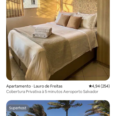
Apartamento ⋅ Lauro de Freitas
4,94 de uma ava
4,94 (254)
Cobertura Privativa à 5 minutos Aeroporto Salvador
Superhost
Superhost