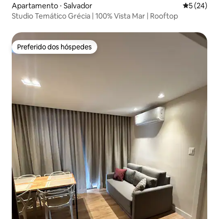
Apartamento ⋅ Salvador
5 de uma a
5 (24)
Studio Temático Grécia | 100% Vista Mar | Rooftop
Preferido dos hóspedes
Preferido dos hóspedes