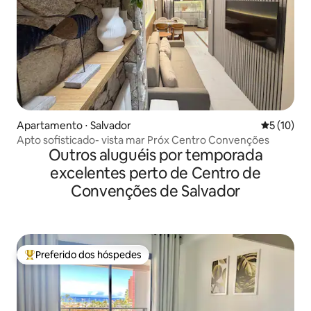
Apartamento ⋅ Salvador
5 de uma a
5 (10)
Apto sofisticado- vista mar Próx Centro Convenções
Outros aluguéis por temporada
excelentes perto de Centro de
Convenções de Salvador
Preferido dos hóspedes
Entre os melhores preferidos dos hóspedes