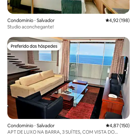
Condomínio ⋅ Salvador
4,92 de uma av
4,92 (198)
Studio aconchegante!
Preferido dos hóspedes
Preferido dos hóspedes
Condomínio ⋅ Salvador
4,87 de uma av
4,87 (150)
APT DE LUXO NA BARRA, 3 SUÍTES, COM VISTA DO