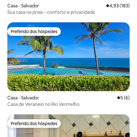
Casa ⋅ Salvador
4,93 de uma av
4,93 (183)
Sua casa na praia – conforto e privacidade
Preferido dos hóspedes
Preferido dos hóspedes
Casa ⋅ Salvador
5 de uma 
5 (6)
Casa de Veraneio no Rio Vermelho
Preferido dos hóspedes
Preferido dos hóspedes