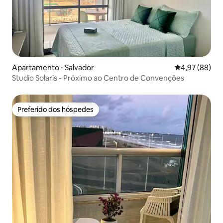
Apartamento ⋅ Salvador
4,97 de uma a
4,97 (88)
Studio Solaris - Próximo ao Centro de Convenções
Preferido dos hóspedes
Preferido dos hóspedes