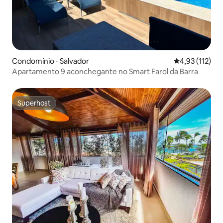
Condomínio ⋅ Salvador
4,93 de uma av
4,93 (112)
Apartamento 9 aconchegante no Smart Farol da Barra
Superhost
Superhost