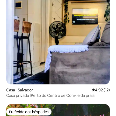
Casa ⋅ Salvador
4,92 de uma a
4,92 (12)
Casa privada |Perto do Centro de Conv. e da praia.
Preferido dos hóspedes
Preferido dos hóspedes