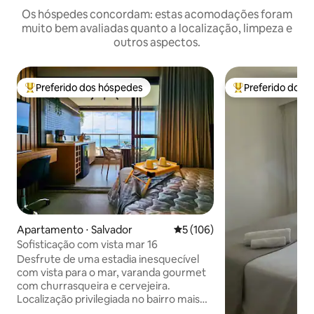
Os hóspedes concordam: estas acomodações foram
muito bem avaliadas quanto a localização, limpeza e
outros aspectos.
Preferido dos hóspedes
Preferido dos 
Entre os melhores preferidos dos hóspedes
Entre os melhore
Apartamento ⋅ Salvador
5 de uma avaliação média de 
5 (106)
Sofisticação com vista mar 16
Desfrute de uma estadia inesquecível
com vista para o mar, varanda gourmet
com churrasqueira e cervejeira.
Localização privilegiada no bairro mais
vibrante de Salvador: o Rio Vermelho.