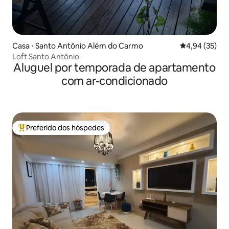
Casa ⋅ Santo Antônio Além do Carmo
4,94 de uma a
4,94 (35)
Loft Santo Antônio
Aluguel por temporada de apartamento
com ar-condicionado
Preferido dos hóspedes
Entre os melhores preferidos dos hóspedes