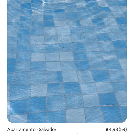
Apartamento ⋅ Salvador
4,93 de uma a
4,93 (59)