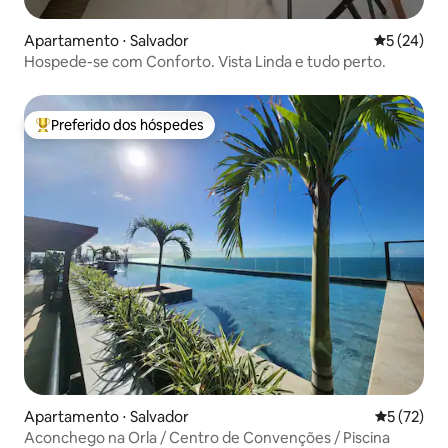
Apartamento ⋅ Salvador
5 de uma a
5 (24)
Hospede-se com Conforto. Vista Linda e tudo perto.
Preferido dos hóspedes
Entre os melhores preferidos dos hóspedes
Apartamento ⋅ Salvador
5 de uma a
5 (72)
Aconchego na Orla / Centro de Convenções / Piscina