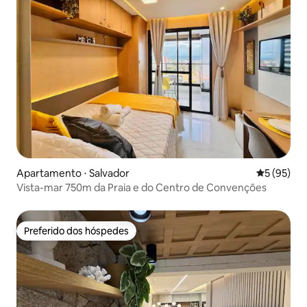
Apartamento ⋅ Salvador
5 de uma a
5 (95)
Vista-mar 750m da Praia e do Centro de Convenções
Preferido dos hóspedes
Preferido dos hóspedes