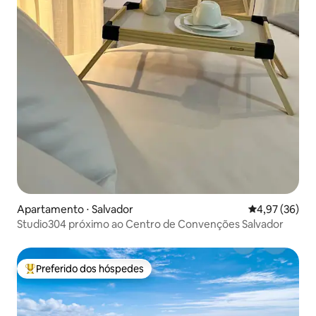
Apartamento ⋅ Salvador
4,97 de uma a
4,97 (36)
Studio304 próximo ao Centro de Convenções Salvador
Preferido dos hóspedes
Entre os melhores preferidos dos hóspedes