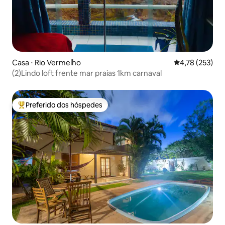
Casa ⋅ Rio Vermelho
4,78 de uma av
4,78 (253)
(2)Lindo loft frente mar praias 1km carnaval
Preferido dos hóspedes
Entre os melhores preferidos dos hóspedes