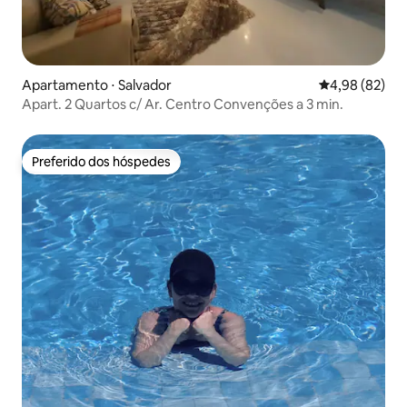
Apartamento ⋅ Salvador
4,98 de uma a
4,98 (82)
Apart. 2 Quartos c/ Ar. Centro Convenções a 3 min.
Preferido dos hóspedes
Preferido dos hóspedes