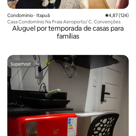
Condomínio ⋅ Itapuã
4,87 de uma av
4,87 (124)
Casa Condomínio Na Praia Aeroporto/ C. Convenções
Aluguel por temporada de casas para
famílias
Superhost
Superhost