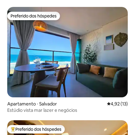
Preferido dos hóspedes
Preferido dos hóspedes
Apartamento ⋅ Salvador
4,92 de uma a
4,92 (13)
Estúdio vista mar lazer e negócios
Preferido dos hóspedes
Entre os melhores preferidos dos hóspedes