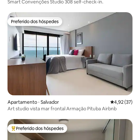
Smart Convenções Studio 308 self-check-in.
Preferido dos hóspedes
Preferido dos hóspedes
Apartamento ⋅ Salvador
4,92 de uma a
4,92 (37)
Art studio vista mar frontal Armação Pituba Airbnb
Preferido dos hóspedes
Entre os melhores preferidos dos hóspedes