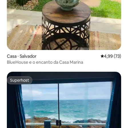
Casa ⋅ Salvador
4,99 de uma a
4,99 (73)
BlueHouse e o encanto da Casa Marina
Superhost
Superhost