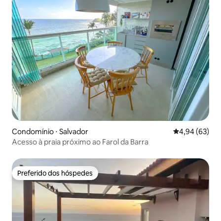
Condomínio ⋅ Salvador
4,94 de uma a
4,94 (63)
Acesso à praia próximo ao Farol da Barra
Preferido dos hóspedes
Preferido dos hóspedes