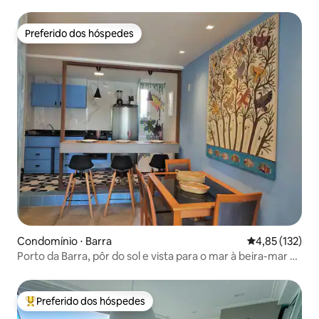
FAROL
Preferido dos hóspedes
Preferido dos hóspedes
Condomínio ⋅ Barra
4,85 de uma av
4,85 (132)
Porto da Barra, pôr do sol e vista para o mar à beira-mar 3
camas
Preferido dos hóspedes
Entre os melhores preferidos dos hóspedes