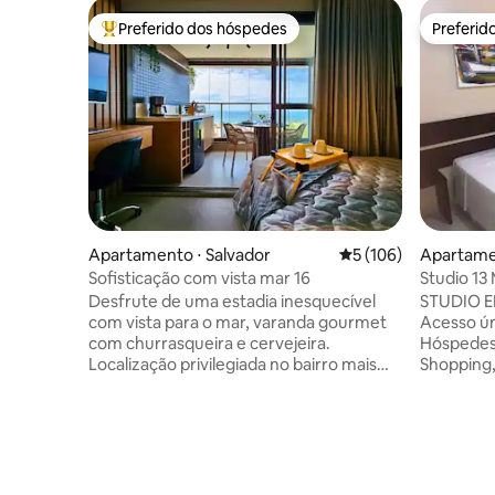
Preferido dos hóspedes
Preferid
Entre os melhores preferidos dos hóspedes
Preferid
Apartamento ⋅ Salvador
5 de uma avaliação m
5 (106)
Apartamen
Sofisticação com vista mar 16
Studio 13
Shopping
Desfrute de uma estadia inesquecível
STUDIO 
com vista para o mar, varanda gourmet
Acesso ún
com churrasqueira e cervejeira.
Hóspedes,
Localização privilegiada no bairro mais
Shopping, 
vibrante de Salvador: o Rio Vermelho.
min a pé 
Localizado a menos de 5 min
PORTARIA
caminhando da praia do Buracão e a 1km
TV A CA
do circuito Carnaval. Climatizado com
FRIGOBAR 2 PRAT
cozinha completa ideal para casais, casais
COPOS 1 CAM
com filho e viajantes solo que buscam
ROUPAS 1