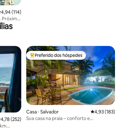
,94 de uma avaliação média de 5, 114 avaliações
4,94 (114)
r. Próximo
lias
Preferido dos hóspedes
Entre os melhores preferidos dos hóspedes
Casa ⋅ Salvador
4,93 de uma avaliação 
4,93 (183)
Sua casa na praia – conforto e
,78 de uma avaliação média de 5, 252 avaliações
4,78 (252)
privacidade
 1km