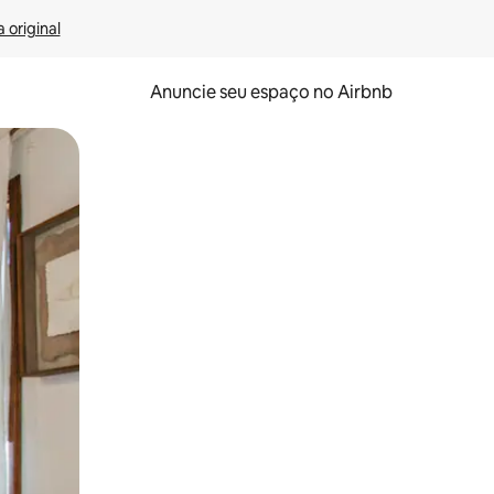
 original
Anuncie seu espaço no Airbnb
 deslizando o dedo na tela.