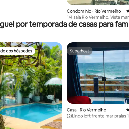
Condomínio ⋅ Rio Vermelho
4
1/4 sala Rio Vermelho. Vista ma
guel por temporada de casas para famí
de tudo.
rido dos hóspedes
Superhost
 melhores preferidos dos hóspedes
Superhost
Casa ⋅ Rio Vermelho
4
(2)Lindo loft frente mar praias
carnaval