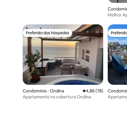
Condomíni
Melhor Ap
Sofistica
Preferido dos hóspedes
Preferid
Preferido dos hóspedes
Preferid
Condomínio ⋅ Ondina
4,86 de uma avaliação 
4,86 (78)
Condomíni
Apartamento na cobertura Ondina
Apartame
Farol da B