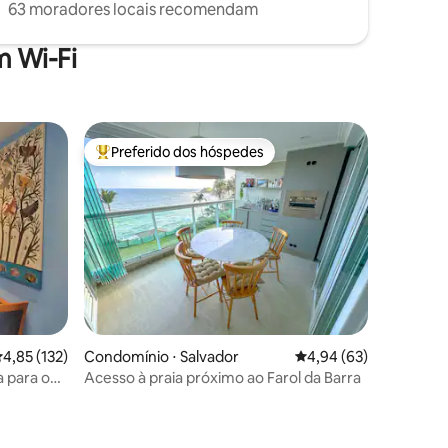
63 moradores locais recomendam
 Wi-Fi
Preferido dos hóspedes
Entre os melhores preferidos dos hóspedes
,85 de uma avaliação média de 5, 132 avaliações
4,85 (132)
Condomínio ⋅ Salvador
4,94 de uma avaliação
4,94 (63)
a para o
Acesso à praia próximo ao Farol da Barra