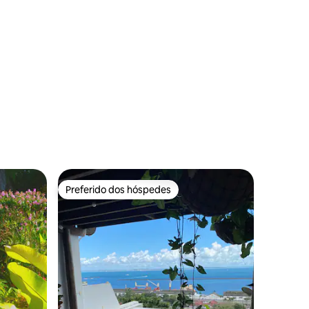
ções
Preferido dos hóspedes
Preferido dos hóspedes