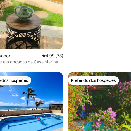
édia de 5, 119 avaliações
lvador
4,99 de uma avaliação média de 5, 73 avalia
4,99 (73)
 e o encanto da Casa Marina
o dos hóspedes
Preferido dos hóspedes
o dos hóspedes
Preferido dos hóspedes
 média de 5, 6 avaliações