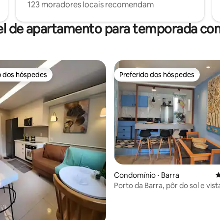
123 moradores locais recomendam
el de apartamento para temporada com
o dos hóspedes
Preferido dos hóspedes
o dos hóspedes
Preferido dos hóspedes
édia de 5, 198 avaliações
Condomínio ⋅ Barra
4
Porto da Barra, pôr do sol e vist
mar à beira-mar 3 camas