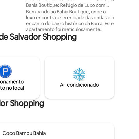
a varanda
Bahia Boutique: Refúgio de Luxo com
nergias
vista mar
Bem-vindo ao Bahia Boutique, onde o
rível!
luxo encontra a serenidade das ondas e o
encanto do bairro histórico da Barra. Este
apartamento foi meticulosamente
de Salvador Shopping
projetado, inspirado em projetos de
Hotel Boutique, com móveis
confortáveis e uma paleta de cores que
reflete a serenidade do oceano
proporcionando um ambiente acolhedor
e sofisticado. Sinta a brisa do mar e
absorva o sol da Bahia. Acorde todas as
manhãs com uma vista mar de tirar o
ionamento
fôlego. Sinta-se em casa e sorria, você
Ar-condicionado
to no local
está na Bahia!
dor Shopping
Coco Bambu Bahia