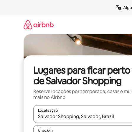
Pular
Algu
para
o
conteúdo
Lugares para ficar perto
de Salvador Shopping
Reserve locações por temporada, casas e mu
mais no Airbnb
Localização
Quando os resultados estiverem disponíveis, expl
Check-in