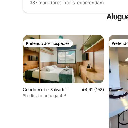
387 moradores locais recomendam
Alugu
Preferido dos hóspedes
Preferid
Preferido dos hóspedes
Preferid
Condomínio ⋅ Salvador
4,92 de uma avaliação m
4,92 (198)
Studio aconchegante!