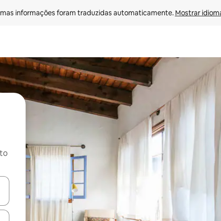
mas informações foram traduzidas automaticamente. 
Mostrar idioma
ito
ore-os usando as seta para cima e para baixo do teclado ou tocando e