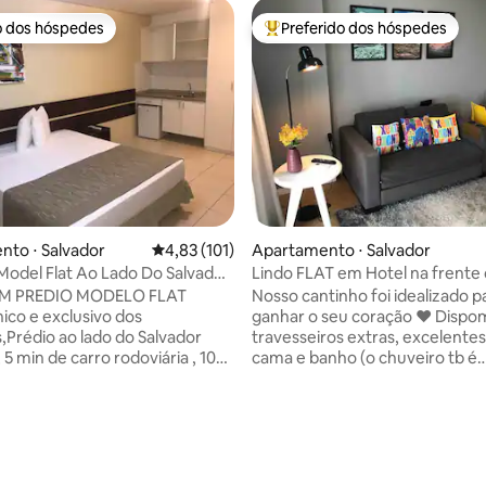
o dos hóspedes
Preferido dos hóspedes
o dos hóspedes
Entre os melhores preferidos d
édia de 5, 106 avaliações
to ⋅ Salvador
4,83 de uma avaliação média de 5, 101 avalia
4,83 (101)
Apartamento ⋅ Salvador
 Model Flat Ao Lado Do Salvador
Lindo FLAT em Hotel na frente
Salvador Shopping
EM PREDIO MODELO FLAT
Nosso cantinho foi idealizado p
ico e exclusivo dos
ganhar o seu coração ❤️ Dispomos de
Prédio ao lado do Salvador
travesseiros extras, excelentes
5 min de carro rodoviária , 10
cama e banho (o chuveiro tb é
ao Metrô que liga o aeroporto
maravilhoso), telas de proteçã
 24h GARAGEM WI-FI GRÁTIS
janelas, Internet de 500 mega,
BO AR SPLIT MICROONDAS
trabalho, 2 TV’s smart, 2 ar-cond. 
OS 2 JG TALHERES 2
possível acomodar até 4 pesso
A CASAL 1 ARMÁRIO
2 no quarto (cama queen) e 2 na
 MESA E CADEIRAS 2 LENÇÓIS
(sofá-cama), tudo de primeira!