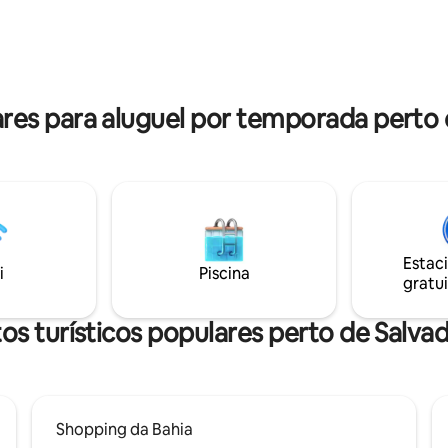
 NÃO POSSUI FOGÃO SUITE
é minuciosamente equipada e 
 LIMPA E HIGIENIZADA, A
convida você a recarregar as e
A ROUPA DE CAMA E
contemplando um pôr do sol inc
ES
LOQUEADAS PROCUREMO-
es para aluguel por temporada perto 
Estac
i
Piscina
gratui
os turísticos populares perto de Salva
Shopping da Bahia