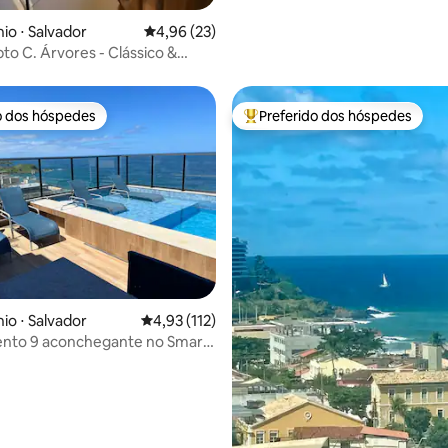
o ⋅ Salvador
4,96 de uma avaliação média de 5, 23 avalia
4,96 (23)
to C. Árvores - Clássico &
do
o dos hóspedes
Preferido dos hóspedes
o dos hóspedes
Entre os melhores preferidos d
média de 5, 78 avaliações
o ⋅ Salvador
4,93 de uma avaliação média de 5, 112 avalia
4,93 (112)
nto 9 aconchegante no Smart
arra