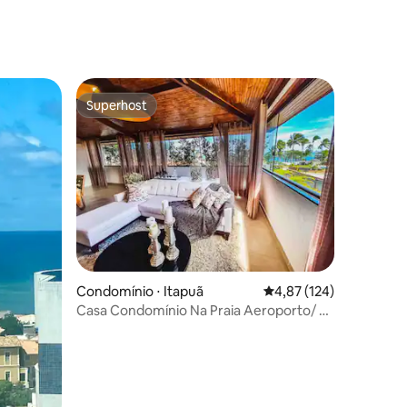
ções
Superhost
os hóspedes
Superhost
ções
Condomínio ⋅ Itapuã
4,87 de uma avaliação 
4,87 (124)
Casa Condomínio Na Praia Aeroporto/ C.
Convenções