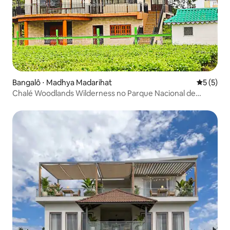
Bangalô ⋅ Madhya Madarihat
5 de uma 
5 (5)
Chalé Woodlands Wilderness no Parque Nacional de
Jaldapara