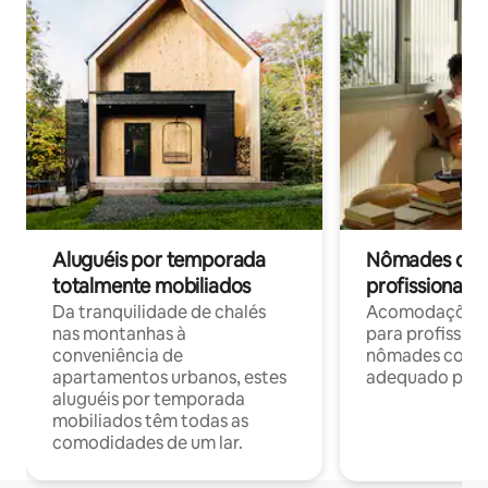
Aluguéis por temporada
Nômades digit
totalmente mobiliados
profissionais 
Da tranquilidade de chalés
Acomodações c
nas montanhas à
para profission
conveniência de
nômades com W
apartamentos urbanos, estes
adequado para 
aluguéis por temporada
mobiliados têm todas as
comodidades de um lar.