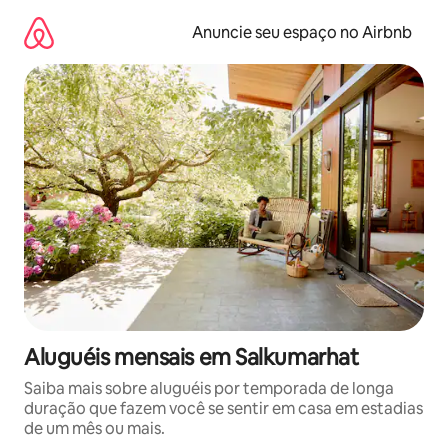
Pular
para
Anuncie seu espaço no Airbnb
o
conteúdo
Aluguéis mensais em Salkumarhat
Saiba mais sobre aluguéis por temporada de longa
duração que fazem você se sentir em casa em estadias
de um mês ou mais.