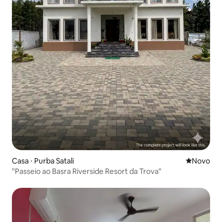
Casa ⋅ Purba Satali
Novo lugar
Novo
"Passeio ao Basra Riverside Resort da Trova"