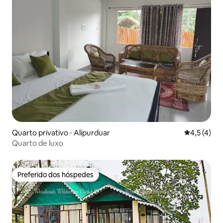
Quarto privativo ⋅ Alipurduar
4,5 de uma 
4,5 (4)
Quarto de luxo
Preferido dos hóspedes
Preferido dos hóspedes