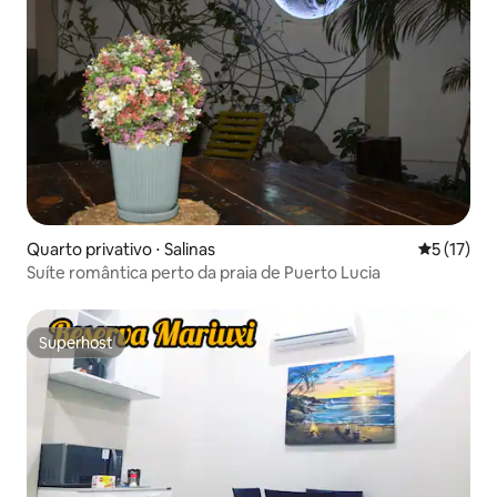
Quarto privativo ⋅ Salinas
5 de uma a
5 (17)
Suíte romântica perto da praia de Puerto Lucia
Superhost
Superhost