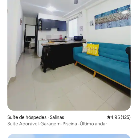
Suíte de hóspedes ⋅ Salinas
4,95 de uma av
4,95 (125)
Suíte Adorável-Garagem-Piscina -Último andar