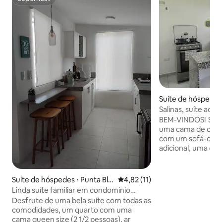
Superhost
Suíte de hóspedes 
Salinas, suíte ac
BEM-VINDOS! SUÍTE de um quarto com
uma cama de casal
com um sofá-cama
adicional, uma co
um banheiro comp
IDEAL para viagens
ou famílias pequ
Suíte de hóspedes ⋅ Punta Bla
4,82 de uma avaliação média de
4,82 (11)
passar suas féria
nca
Linda suíte familiar em condomínio
e confortável. Ótima localização! A 5
privado
Desfrute de uma bela suíte com todas as
quarteirões do ma
comodidades, um quarto com uma
encontrar um UPC,
cama queen size (2 1/2 pessoas), ar