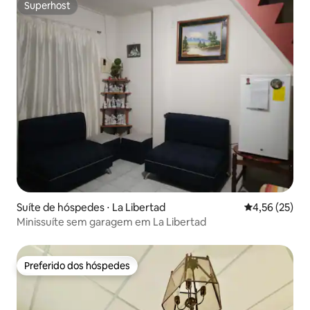
Superhost
Superhost
Suíte de hóspedes ⋅ La Libertad
4,56 de uma a
4,56 (25)
Minissuíte sem garagem em La Libertad
Preferido dos hóspedes
Preferido dos hóspedes