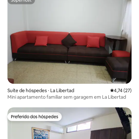
Superhost
Suíte de hóspedes ⋅ La Libertad
4,74 de uma a
4,74 (27)
Mini apartamento familiar sem garagem em La Libertad
Preferido dos hóspedes
Preferido dos hóspedes