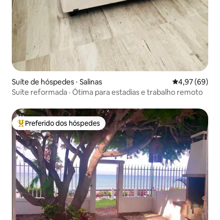
Suíte de hóspedes ⋅ Salinas
4,97 de uma a
4,97 (69)
Suíte reformada · Ótima para estadias e trabalho remoto
Preferido dos hóspedes
Entre os melhores preferidos dos hóspedes