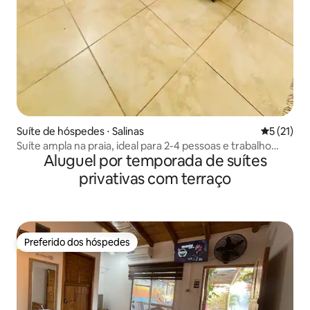
Suíte de hóspedes ⋅ Salinas
5 de uma a
5 (21)
Suíte ampla na praia, ideal para 2-4 pessoas e trabalho
Aluguel por temporada de suítes
remoto
privativas com terraço
Preferido dos hóspedes
Preferido dos hóspedes