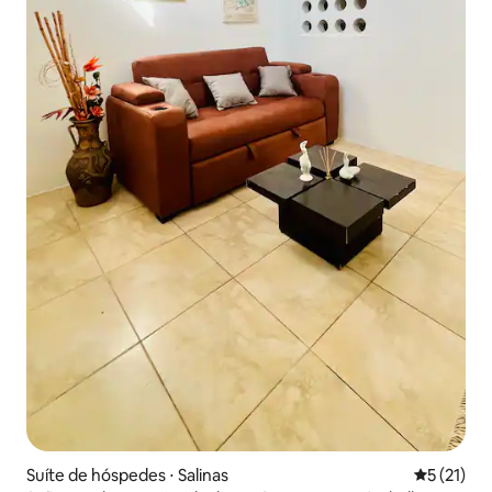
Suíte de hóspedes ⋅ Salinas
5 de uma a
5 (21)