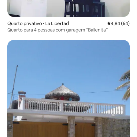
Quarto privativo ⋅ La Libertad
4,84 de uma av
4,84 (64)
Quarto para 4 pessoas com garagem “Ballenita”