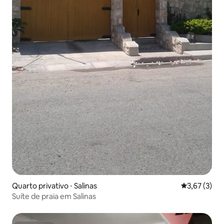
Quarto privativo ⋅ Salinas
3,67 de uma 
3,67 (3)
Suíte de praia em Salinas