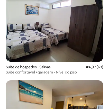
Suíte de hóspedes ⋅ Salinas
4,97 de uma a
4,97 (63)
Suíte confortável +garagem - Nível do piso