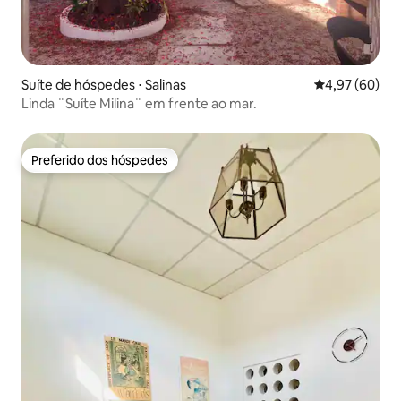
Suíte de hóspedes ⋅ Salinas
4,97 de uma a
4,97 (60)
Linda ¨Suíte Milina¨ em frente ao mar.
Preferido dos hóspedes
Preferido dos hóspedes