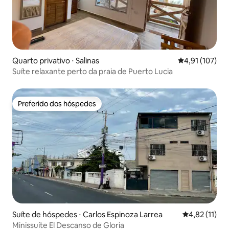
Quarto privativo ⋅ Salinas
4,91 de uma av
4,91 (107)
Suíte relaxante perto da praia de Puerto Lucia
Preferido dos hóspedes
Preferido dos hóspedes
Suíte de hóspedes ⋅ Carlos Espinoza Larrea
4,82 de uma a
4,82 (11)
Minissuíte El Descanso de Gloria