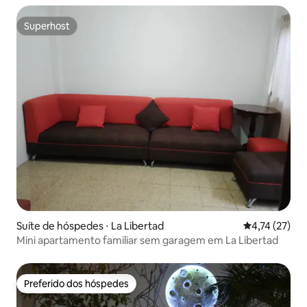
Superhost
Superhost
Suíte de hóspedes ⋅ La Libertad
4,74 de uma a
4,74 (27)
Mini apartamento familiar sem garagem em La Libertad
Preferido dos hóspedes
Preferido dos hóspedes