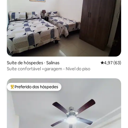
Suíte de hóspedes ⋅ Salinas
4,97 de uma a
4,97 (63)
Suíte confortável +garagem - Nível do piso
Preferido dos hóspedes
Entre os melhores preferidos dos hóspedes