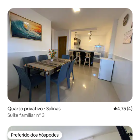
Quarto privativo ⋅ Salinas
4,75 de uma 
4,75 (4)
Suíte familiar nº 3
Preferido dos hóspedes
Preferido dos hóspedes