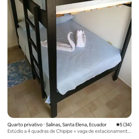
Quarto privativo ⋅ Salinas, Santa Elena, Ecuador
5 de uma a
5 (34)
Estúdio a 4 quadras de Chipipe + vaga de estacionamento
coberta