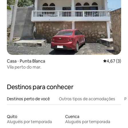
Casa ⋅ Punta Blanca
4,67 de uma 
4,67 (3)
Vila perto do mar.
Destinos para conhecer
Destinos perto de você
Outros tipos de acomodações
Pr
Quito
Cuenca
Aluguéis por temporada
Aluguéis por temporada