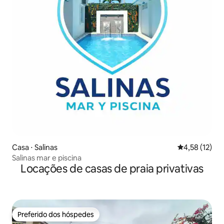
Casa ⋅ Salinas
4,58 de uma a
4,58 (12)
Salinas mar e piscina
Locações de casas de praia privativas
Preferido dos hóspedes
Preferido dos hóspedes