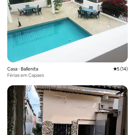
Casa ⋅ Ballenita
5 de uma a
5 (14)
Férias em Capaes