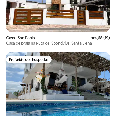
Casa ⋅ San Pablo
4,68 de uma a
4,68 (19)
Casa de praia na Ruta del Spondylus, Santa Elena
Preferido dos hóspedes
Preferido dos hóspedes