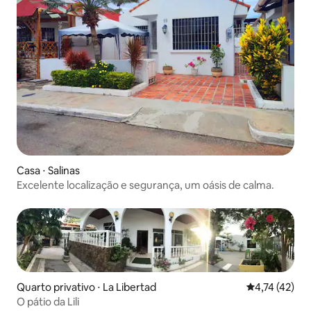
Casa ⋅ Salinas
Excelente localização e segurança, um oásis de calma.
Quarto privativo ⋅ La Libertad
4,74 de uma a
4,74 (42)
O pátio da Lili