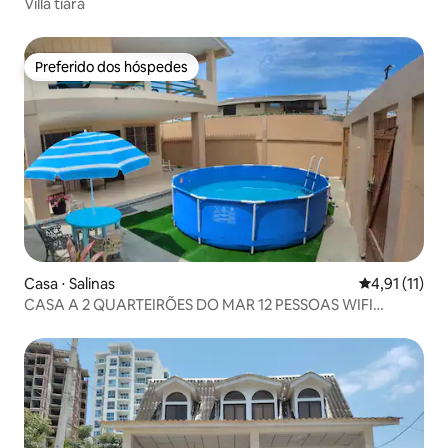
Villa tiara
Preferido dos hóspedes
Preferido dos hóspedes
Casa ⋅ Salinas
4,91 de uma a
4,91 (11)
CASA A 2 QUARTEIRÕES DO MAR 12 PESSOAS WIFI
NETFLIX