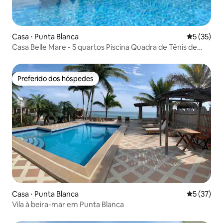
Casa ⋅ Punta Blanca
5 de uma a
5 (35)
Casa Belle Mare - 5 quartos Piscina Quadra de Tênis de
Praia
Preferido dos hóspedes
Preferido dos hóspedes
Casa ⋅ Punta Blanca
5 de uma a
5 (37)
Vila à beira-mar em Punta Blanca