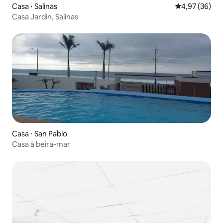
Casa ⋅ Salinas
4,97 de uma a
4,97 (36)
Casa Jardin, Salinas
Casa ⋅ San Pablo
Casa à beira-mar