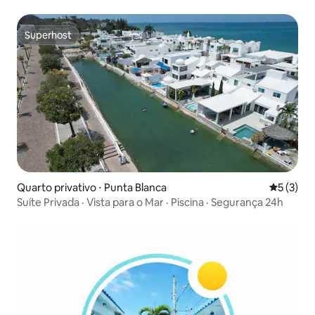
Superhost
Superhost
Quarto privativo ⋅ Punta Blanca
5 de uma 
5 (3)
Suíte Privada · Vista para o Mar · Piscina · Segurança 24h