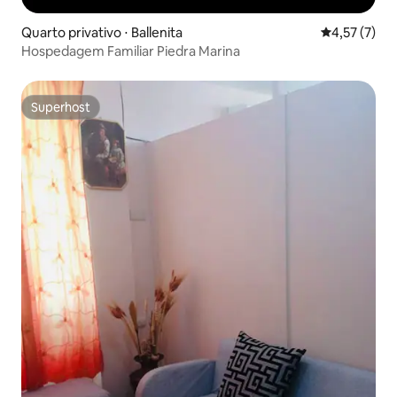
Quarto privativo ⋅ Ballenita
4,57 de uma 
4,57 (7)
Hospedagem Familiar Piedra Marina
Superhost
Superhost