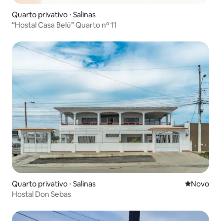
Quarto privativo ⋅ Salinas
“Hostal Casa Belú” Quarto nº 11
Quarto privativo ⋅ Salinas
Novo lugar
Novo
Hostal Don Sebas