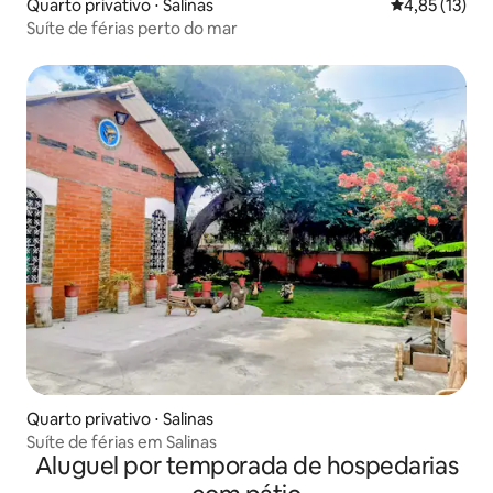
Quarto privativo ⋅ Salinas
4,85 de uma a
4,85 (13)
Suíte de férias perto do mar
Quarto privativo ⋅ Salinas
Suíte de férias em Salinas
Aluguel por temporada de hospedarias