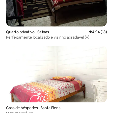
Quarto privativo ⋅ Salinas
4,94 de uma a
4,94 (18)
Perfeitamente localizado e vizinho agradável (v)
Casa de hóspedes ⋅ Santa Elena