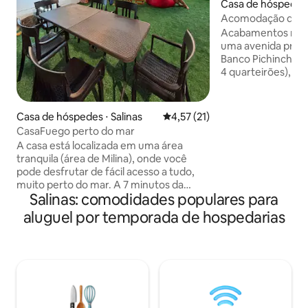
Casa de hóspedes ⋅
Acomodação de fér
churrasqueira SA
Acabamentos modernos. Lo
uma avenida princi
Banco Pichincha y
4 quarteirões), p
quarteirões). -Amoble - Ar condicionado
em cada quarto , - Área Wi-Fi (3 redes
para melhor conect
Casa de hóspedes ⋅ Salinas
4,57 de uma avaliação média de
4,57 (21)
Apartamento espa
CasaFuego perto do mar
privativa e hidro
A casa está localizada em uma área
LED coloridas e p
tranquila (área de Milina), onde você
sociais - 3 redes -
pode desfrutar de fácil acesso a tudo,
(churrasco) - Garagem - Garagem para 2
muito perto do mar. A 7 minutos da
a 3 carros - Hóspe
Salinas: comodidades populares para
esplanada de Salinas, restaurantes,
separadamente
shoppings, supermercado. Em casa,
aluguel por temporada de hospedarias
você pode desfrutar de um grande
espaço ao ar livre, área para churrasco,
espaço livre para banhos de sol. Espaço
confortável para armazenar tudo o que
você carrega. No jardim você pode
compartilhar com amigos, tomar sol e
fazer assados muito deliciosos. Estamos