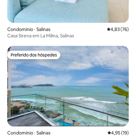
Condomínio ⋅ Salinas
4,83 de uma a
4,83 (76)
Casa Sirena em La Milina, Salinas
Preferido dos hóspedes
Preferido dos hóspedes
Condomínio ⋅ Salinas
4,95 de uma a
4,95 (19)