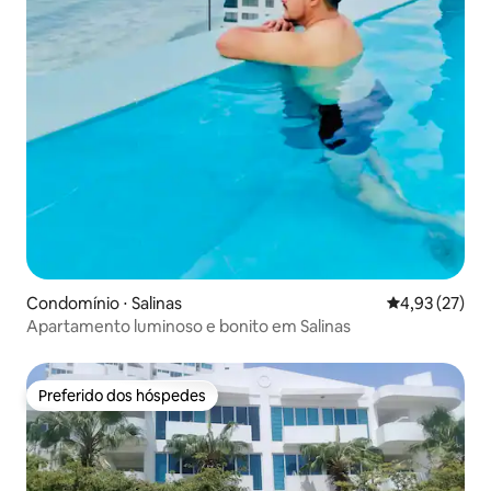
Condomínio ⋅ Salinas
4,93 de uma a
4,93 (27)
Apartamento luminoso e bonito em Salinas
Preferido dos hóspedes
Preferido dos hóspedes