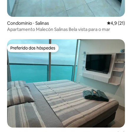
Condomínio ⋅ Salinas
4,9 de uma a
4,9 (21)
Apartamento Malecón Salinas Bela vista para o mar
Preferido dos hóspedes
Preferido dos hóspedes