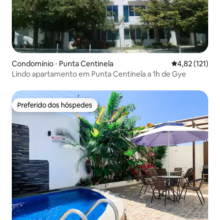
Condomínio ⋅ Punta Centinela
4,82 de uma av
4,82 (121)
Lindo apartamento em Punta Centinela a 1h de Gye
Preferido dos hóspedes
Preferido dos hóspedes