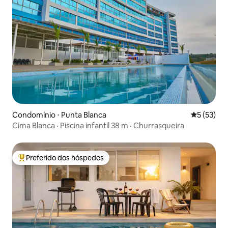
Condomínio ⋅ Punta Blanca
5 de uma a
5 (53)
Cima Blanca · Piscina infantil 38 m · Churrasqueira
Preferido dos hóspedes
Entre os melhores preferidos dos hóspedes