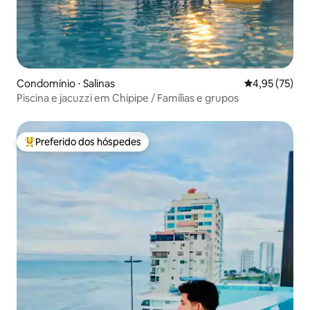
Condomínio ⋅ Salinas
4,95 de uma a
4,95 (75)
Piscina e jacuzzi em Chipipe / Famílias e grupos
Preferido dos hóspedes
Entre os melhores preferidos dos hóspedes