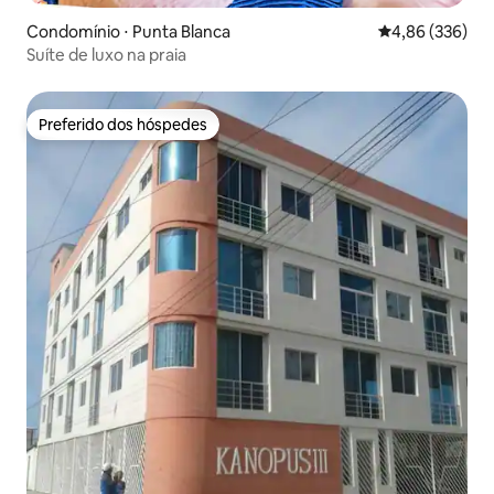
Condomínio ⋅ Punta Blanca
4,86 de uma ava
4,86 (336)
Suíte de luxo na praia
Preferido dos hóspedes
Preferido dos hóspedes