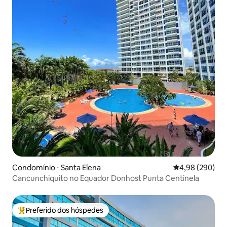
Condomínio ⋅ Santa Elena
4,98 de uma ava
4,98 (290)
Cancunchiquito no Equador Donhost Punta Centinela
Preferido dos hóspedes
Entre os melhores preferidos dos hóspedes