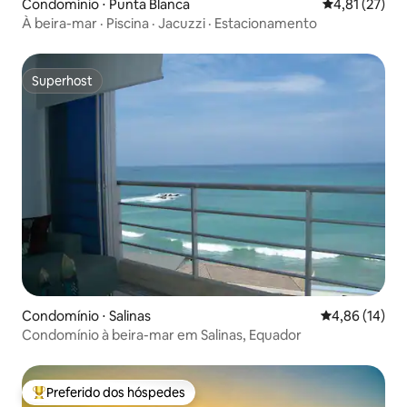
Condomínio ⋅ Punta Blanca
4,81 de uma a
4,81 (27)
À beira-mar · Piscina · Jacuzzi · Estacionamento
Superhost
Superhost
Condomínio ⋅ Salinas
4,86 de uma a
4,86 (14)
Condomínio à beira-mar em Salinas, Equador
Preferido dos hóspedes
Entre os melhores preferidos dos hóspedes