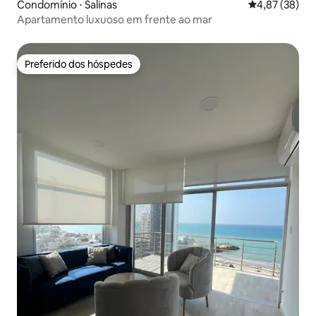
Condomínio ⋅ Salinas
4,87 de uma a
4,87 (38)
Apartamento luxuoso em frente ao mar
Preferido dos hóspedes
Preferido dos hóspedes