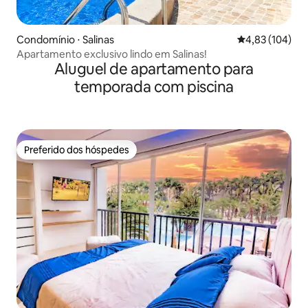
Condomínio ⋅ Salinas
4,83 de uma av
4,83 (104)
Apartamento exclusivo lindo em Salinas!
Aluguel de apartamento para
temporada com piscina
Preferido dos hóspedes
Preferido dos hóspedes