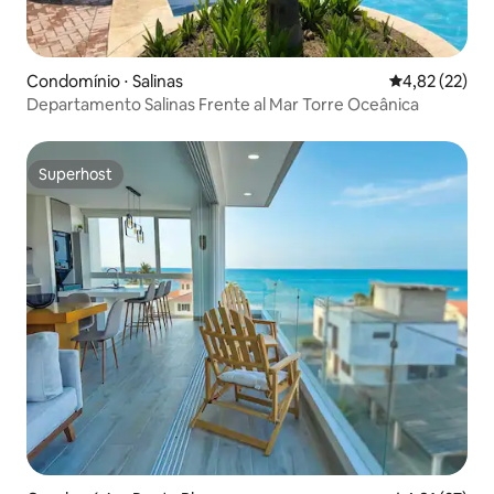
Condomínio ⋅ Salinas
4,82 de uma a
4,82 (22)
Departamento Salinas Frente al Mar Torre Oceânica
Superhost
Superhost