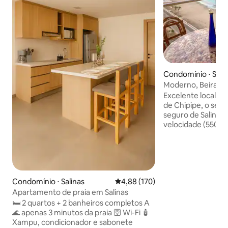
Condomínio ⋅ Sali
Moderno, Beira-Mar
Jacuzzi, Ntflx
Excelente localiza
de Chipipe, o seto
seguro de Salinas. Tem Wi-Fi de alta
velocidade (550Mbp
quente, 2 SmartT
interno (1 Veículo
pode apreciar o ma
O edifício tem 2 e
funcionam 24 horas
Condomínio ⋅ Salinas
4,88 de uma avaliação média de 
4,88 (170)
semana, mesmo qu
Apartamento de praia em Salinas
Inclui acesso a: pis
sauna a vapor, aca
🛏️ 2 quartos + 2 banheiros completos A
estadias de 1 mês ou mai
🌊 apenas 3 minutos da praia 🛜 Wi-Fi 🧴
solicitar um guard
Xampu, condicionador e sabonete