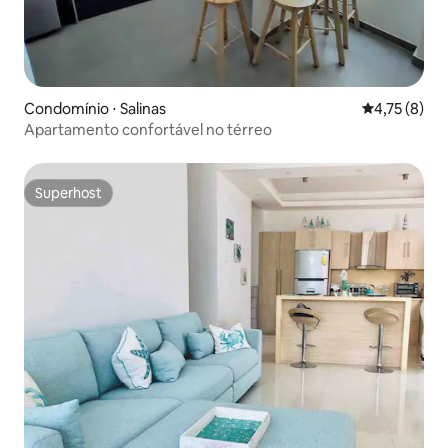
Condomínio ⋅ Salinas
4,75 de uma 
4,75 (8)
Apartamento confortável no térreo
Superhost
Superhost