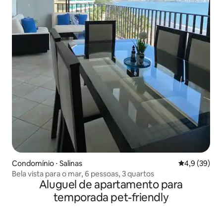
Condomínio ⋅ Salinas
4,9 de uma a
4,9 (39)
Bela vista para o mar, 6 pessoas, 3 quartos
Aluguel de apartamento para
temporada pet-friendly