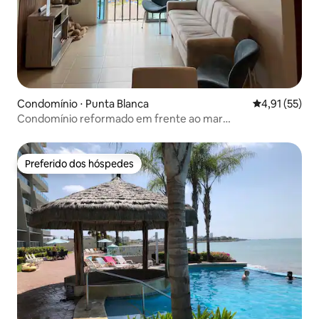
Condomínio ⋅ Punta Blanca
4,91 de uma a
4,91 (55)
Condomínio reformado em frente ao mar
PtaCentinela12º andar
Preferido dos hóspedes
Preferido dos hóspedes