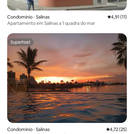
Condomínio ⋅ Salinas
4,91 de uma a
4,91 (11)
Apartamento em Salinas a 1 quadra do mar
Superhost
Superhost
Condomínio ⋅ Salinas
4,72 de uma a
4,72 (25)