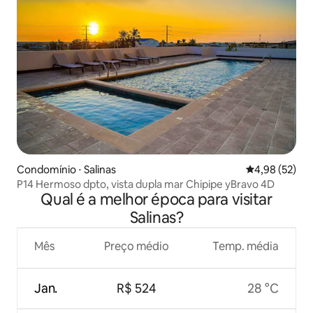
Condomínio ⋅ Salinas
4,98 de uma a
4,98 (52)
P14 Hermoso dpto, vista dupla mar Chipipe yBravo 4D
Qual é a melhor época para visitar
Salinas?
Mês
Preço médio
Temp. média
Jan.
R$ 524
28 °C