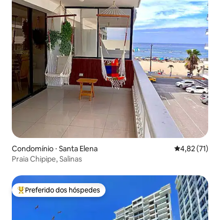
Condomínio ⋅ Santa Elena
4,82 de uma a
4,82 (71)
Praia Chipipe, Salinas
Preferido dos hóspedes
Entre os melhores preferidos dos hóspedes