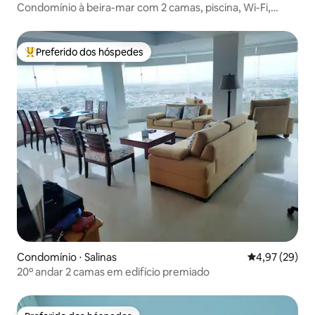
Condomínio à beira-mar com 2 camas, piscina, Wi-Fi,
estacionamento
Preferido dos hóspedes
Entre os melhores preferidos dos hóspedes
Condomínio ⋅ Salinas
4,97 de uma a
4,97 (29)
20º andar 2 camas em edifício premiado