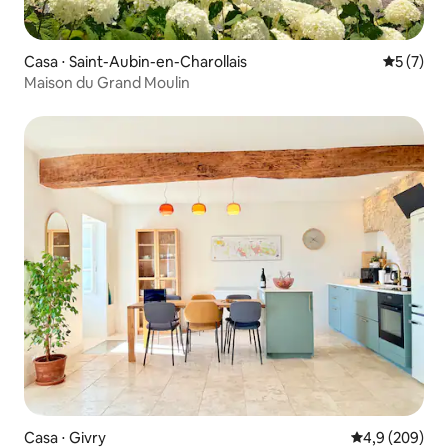
Casa ⋅ Saint-Aubin-en-Charollais
5 de uma 
5 (7)
Maison du Grand Moulin
Casa ⋅ Givry
4,9 de uma av
4,9 (209)