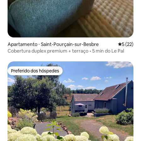
Apartamento ⋅ Saint-Pourçain-sur-Besbre
5 de uma a
5 (22)
Cobertura duplex premium + terraço • 5 min do Le Pal
Preferido dos hóspedes
Preferido dos hóspedes