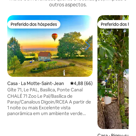
outros aspectos.
Preferido dos hóspedes
Preferido dos hó
Preferido dos hóspedes
Preferido dos hó
Casa ⋅ La Motte-Saint-Jean
4,88 de uma avaliação média de
4,88 (66)
Gîte 71, Le PAL, Basílica, Ponte Canal
CHALÉ 71 Zoo Le Pal/Basílica de
Paray/Canalous Digoin/RCEA A partir de
1 noite ou mais Excelente vista
panorâmica em um ambiente verde
Casa encantadora com 6 ou mais
espaços para dormir: cama + 2 sofás-
cama (1 na sala de estar, 1 no mezanino)
Casa ⋅ Rigny-sur-