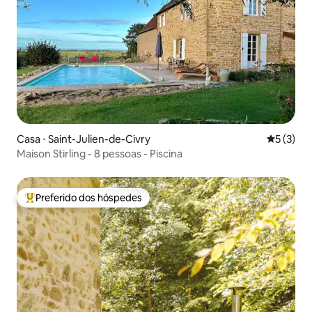
Casa ⋅ Saint-Julien-de-Civry
5 de uma 
5 (3)
Maison Stirling - 8 pessoas - Piscina
Preferido dos hóspedes
Entre os melhores preferidos dos hóspedes