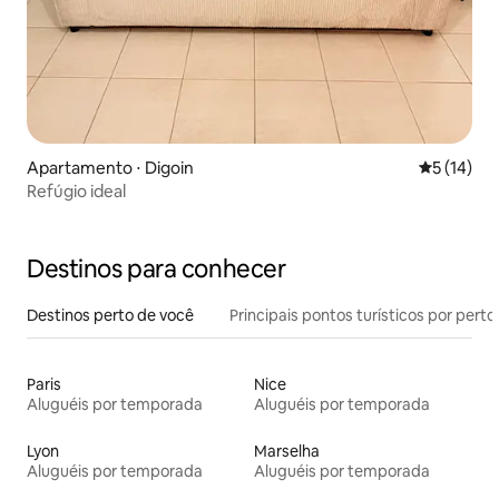
Apartamento ⋅ Digoin
5 de uma a
5 (14)
Refúgio ideal
Destinos para conhecer
Destinos perto de você
Principais pontos turísticos por perto
Paris
Nice
Aluguéis por temporada
Aluguéis por temporada
Lyon
Marselha
Aluguéis por temporada
Aluguéis por temporada