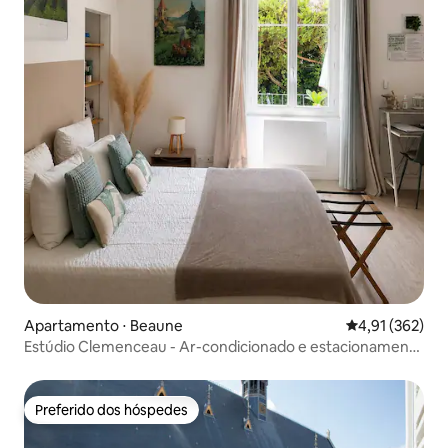
Apartamento ⋅ Beaune
4,91 de uma av
4,91 (362)
Estúdio Clemenceau - Ar-condicionado e estacionamento
privativo
Preferido dos hóspedes
Preferido dos hóspedes