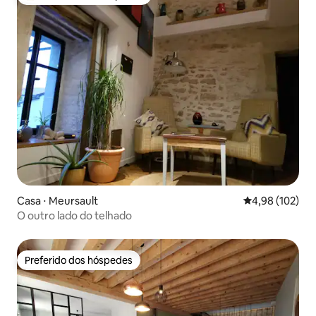
Entre os melhores preferidos dos hóspedes
Casa ⋅ Meursault
4,98 de uma av
4,98 (102)
O outro lado do telhado
Preferido dos hóspedes
Preferido dos hóspedes