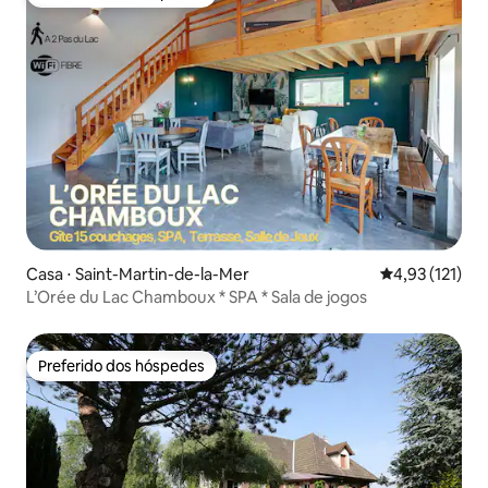
Preferido dos hóspedes
Casa ⋅ Saint-Martin-de-la-Mer
4,93 de uma av
4,93 (121)
L’Orée du Lac Chamboux * SPA * Sala de jogos
Preferido dos hóspedes
Preferido dos hóspedes