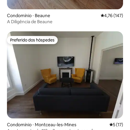
Condomínio ⋅ Beaune
4,76 de uma av
4,76 (147)
A Diligência de Beaune
Preferido dos hóspedes
Preferido dos hóspedes
Condomínio ⋅ Montceau-les-Mines
5 de uma a
5 (17)