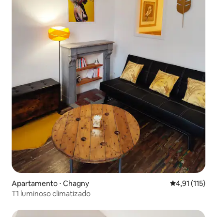
Apartamento ⋅ Chagny
4,91 de uma av
4,91 (115)
T1 luminoso climatizado