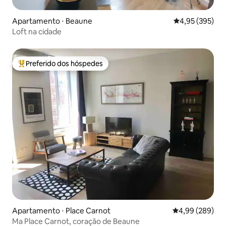
Apartamento ⋅ Beaune
4,95 de uma av
4,95 (395)
Loft na cidade
Preferido dos hóspedes
Entre os melhores preferidos dos hóspedes
Apartamento ⋅ Place Carnot
4,99 de uma ava
4,99 (289)
Ma Place Carnot, coração de Beaune