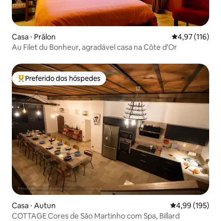
Casa ⋅ Prâlon
4,97 de uma av
4,97 (116)
Au Filet du Bonheur, agradável casa na Côte d'Or
Preferido dos hóspedes
Entre os melhores preferidos dos hóspedes
Casa ⋅ Autun
4,99 de uma av
4,99 (195)
COTTAGE Cores de São Martinho com Spa, Billard