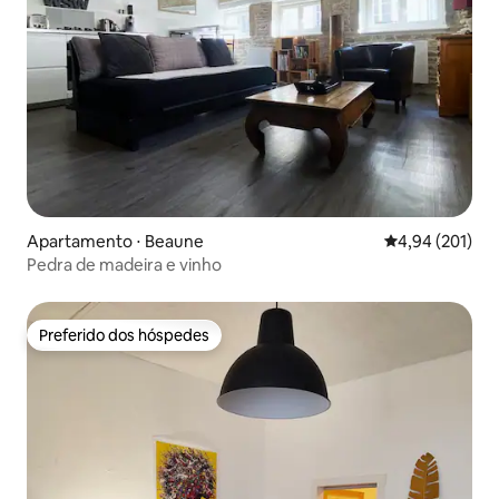
Apartamento ⋅ Beaune
4,94 de uma av
4,94 (201)
Pedra de madeira e vinho
Preferido dos hóspedes
Preferido dos hóspedes