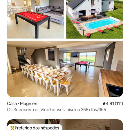
Casa ⋅ Magnien
4,91 de uma a
4,91 (111)
Os Reencontros Vindihouses-piscina 365 dias/365
Preferido dos hóspedes