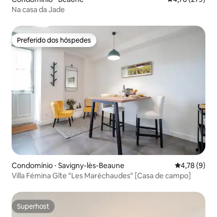
Na casa da Jade
Preferido dos hóspedes
Preferido dos hóspedes
Condomínio ⋅ Savigny-lès-Beaune
4,78 de uma 
4,78 (9)
Villa Fémina Gîte "Les Maréchaudes" [Casa de campo]
Superhost
Superhost