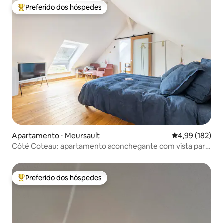
Preferido dos hóspedes
Entre os melhores preferidos dos hóspedes
Apartamento ⋅ Meursault
4,99 de uma av
4,99 (182)
Côté Coteau: apartamento aconchegante com vista para
o vinhedo, terraço
Preferido dos hóspedes
Entre os melhores preferidos dos hóspedes