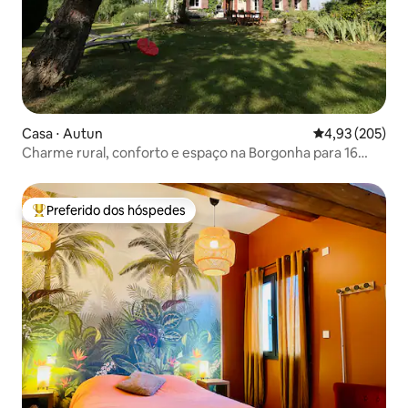
Casa ⋅ Autun
4,93 de uma av
4,93 (205)
Charme rural, conforto e espaço na Borgonha para 16
pessoas
Preferido dos hóspedes
Entre os melhores preferidos dos hóspedes