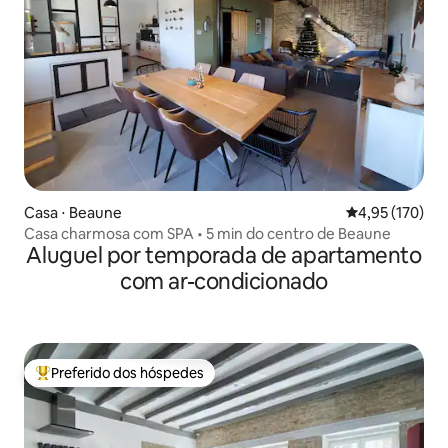
Casa ⋅ Beaune
4,95 de uma av
4,95 (170)
Casa charmosa com SPA • 5 min do centro de Beaune
Aluguel por temporada de apartamento
com ar-condicionado
Preferido dos hóspedes
Entre os melhores preferidos dos hóspedes