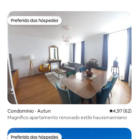
Preferido dos hóspedes
Preferido dos hóspedes
Condomínio ⋅ Autun
4,97 de uma a
4,97 (62)
Magnífico apartamento renovado estilo haussmanniano
Preferido dos hóspedes