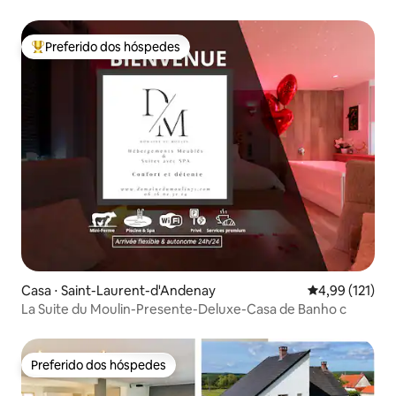
Preferido dos hóspedes
Entre os melhores preferidos dos hóspedes
Casa ⋅ Saint-Laurent-d'Andenay
4,99 de uma av
4,99 (121)
La Suite du Moulin-Presente-Deluxe-Casa de Banho c
Preferido dos hóspedes
Preferido dos hóspedes