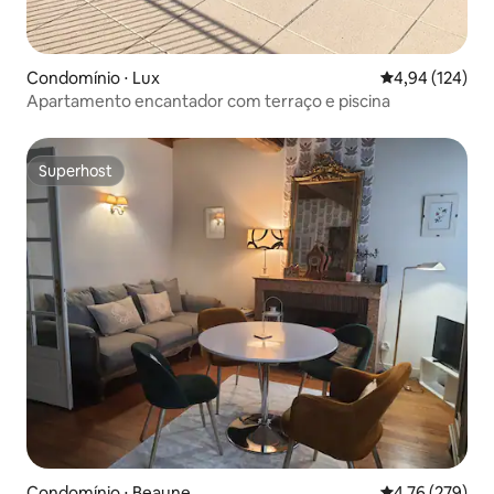
Condomínio ⋅ Lux
4,94 de uma av
4,94 (124)
Apartamento encantador com terraço e piscina
Superhost
Superhost
Condomínio ⋅ Beaune
4,76 de uma av
4,76 (279)