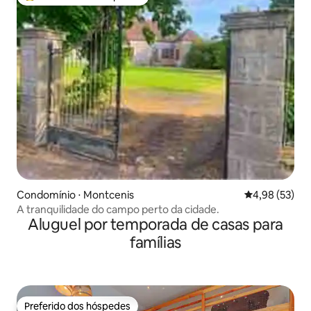
Entre os melhores preferidos dos hóspedes
Condomínio ⋅ Montcenis
4,98 de uma a
4,98 (53)
A tranquilidade do campo perto da cidade.
Aluguel por temporada de casas para
famílias
Preferido dos hóspedes