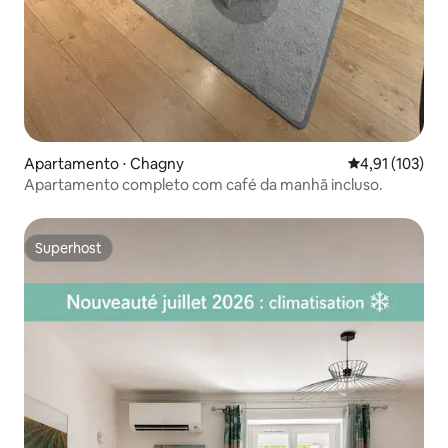
Apartamento ⋅ Chagny
4,91 de uma av
4,91 (103)
Apartamento completo com café da manhã incluso.
Superhost
Superhost