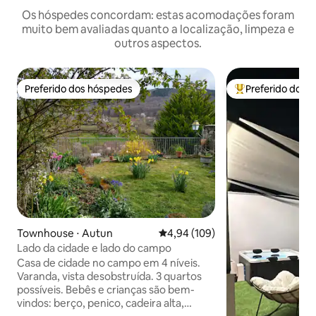
Os hóspedes concordam: estas acomodações foram
muito bem avaliadas quanto a localização, limpeza e
outros aspectos.
Preferido dos hóspedes
Preferido dos 
Preferido dos hóspedes
Entre os melhore
Townhouse ⋅ Autun
4,94 de uma avaliação média de 
4,94 (109)
Lado da cidade e lado do campo
Casa de cidade no campo em 4 níveis.
Varanda, vista desobstruída. 3 quartos
possíveis. Bebês e crianças são bem-
vindos: berço, penico, cadeira alta,