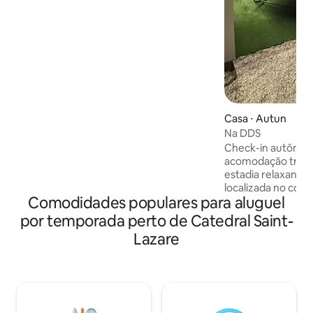
brinquedos, livros. Estacionamento, wi-
fi. Garagem para bicicleta, carrinho de
bebê, moto. Animais limpos e calmos
são aceitos. DEIXE SEU CARRO! A pé:
compras, museus, catedral, locais,
restaurantes, cinema, Liceu Bonaparte,
Liceu Militar. Partidas de caminhada. E
terei o maior prazer em informá-lo
sobre Autun e sua região: lado Saône,
Casa ⋅ Autun
lado Morvan, lado vinhedos e lado
charolais brancas!
Na DDS
Check-in autônomo 
acomodação tranq
estadia relaxante p
localizada no cor
Comodidades populares para aluguel
uma pequena cida
Uma cozinha total
por temporada perto de Catedral Saint-
quartos temáticos
Lazare
piscina dedicada
relaxamento Ideal
família, com ami
fim de semana rom
à Netflix, Prime Vi
Wi-Fi -4 camas: 1 