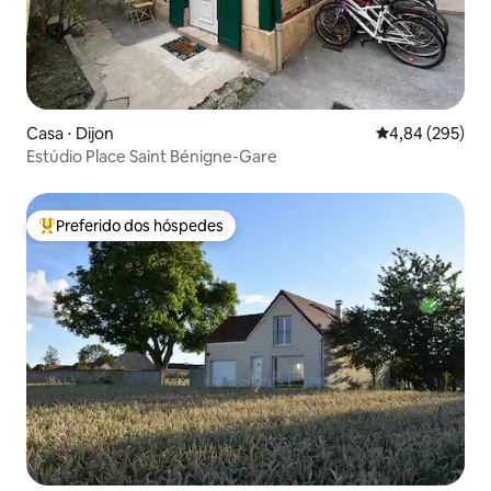
Casa ⋅ Dijon
4,84 de uma ava
4,84 (295)
Estúdio Place Saint Bénigne-Gare
Preferido dos hóspedes
Entre os melhores preferidos dos hóspedes