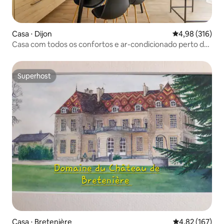
Casa ⋅ Dijon
4,98 de uma av
4,98 (316)
Casa com todos os confortos e ar-condicionado perto do
centro da cidade
Superhost
Superhost
Casa ⋅ Bretenière
4,82 de uma av
4,82 (167)