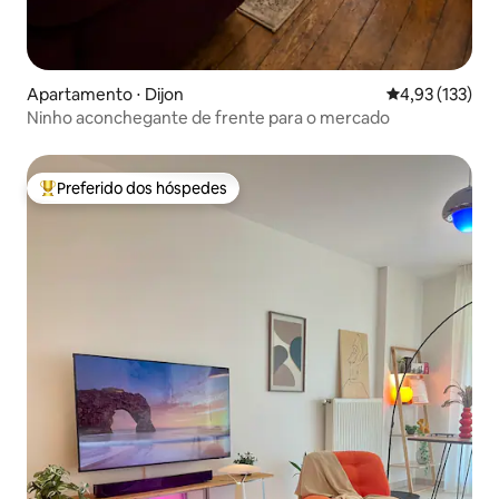
Apartamento ⋅ Dijon
4,93 de uma av
4,93 (133)
Ninho aconchegante de frente para o mercado
Preferido dos hóspedes
Entre os melhores preferidos dos hóspedes