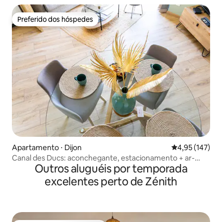
Preferido dos hóspedes
Preferido dos hóspedes
Apartamento ⋅ Dijon
4,95 de uma av
4,95 (147)
Canal des Ducs: aconchegante, estacionamento + ar-
Outros aluguéis por temporada
condicionado, perto do centro da cidade
excelentes perto de Zénith