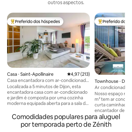
outros aspectos.
Preferido dos hóspedes
Preferido dos 
Entre os melhores preferidos dos hóspedes
Entre os melhore
Casa ⋅ Saint-Apollinaire
4,97 de uma avaliação média de 
4,97 (213)
Casa encantadora com ar-condicionado
Townhouse ⋅ Dijo
e jardim fechado a 5 min de DIJON
Localizada a 5 minutos de Dijon, esta
Ar condicionado, p
encantadora casa com ar-condicionado
lavanderia, estac
Nosso espaço rec
e jardim é composta por uma cozinha
m² tem ar condici
moderna equipada aberta para a sala de
curta caminhada d
estar. 3 quartos com camas de casal.
encantador de Di
Casa de banho com WC. Separe o
Comodidades populares para aluguel
edifício separado 
segundo vaso sanitário. Academia.
você terá sua próp
por temporada perto de Zénith
Terraço ao ar livre com móveis de jardim,
estar/cozinha, qu
espreguiçadeiras e churrasqueira. Duas