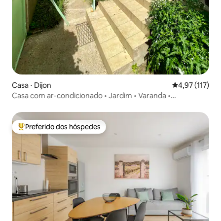
Casa ⋅ Dijon
4,97 de uma av
4,97 (117)
Casa com ar-condicionado • Jardim • Varanda •
Estacionamento
Preferido dos hóspedes
Entre os melhores preferidos dos hóspedes