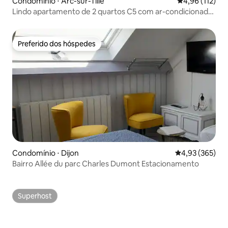
Condomínio ⋅ Arc-sur-Tille
4,96 de uma av
4,96 (112)
Lindo apartamento de 2 quartos C5 com ar-condicionado
e piscina
Preferido dos hóspedes
Preferido dos hóspedes
Condomínio ⋅ Dijon
4,93 de uma av
4,93 (365)
Bairro Allée du parc Charles Dumont Estacionamento
Superhost
Superhost