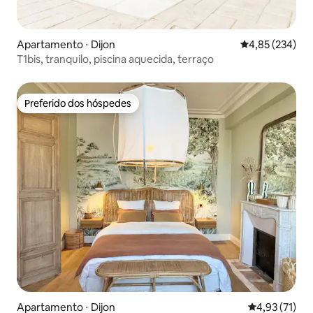
Apartamento ⋅ Dijon
4,85 de uma av
4,85 (234)
T1bis, tranquilo, piscina aquecida, terraço
Preferido dos hóspedes
Preferido dos hóspedes
Apartamento ⋅ Dijon
4,93 de uma a
4,93 (71)