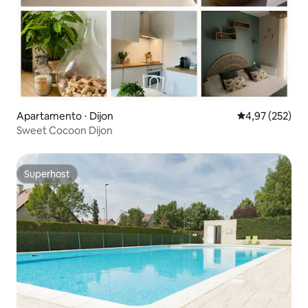
Apartamento ⋅ Dijon
4,97 de uma av
4,97 (252)
Sweet Cocoon Dijon
Superhost
Superhost