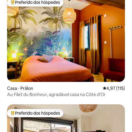
Preferido dos hóspedes
Entre os melhores preferidos dos hóspedes
Casa ⋅ Prâlon
4,97 de uma av
4,97 (115)
Au Filet du Bonheur, agradável casa na Côte d'Or
Preferido dos hóspedes
Entre os melhores preferidos dos hóspedes