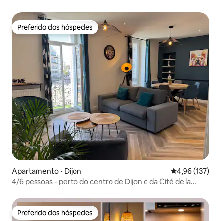
Preferido dos hóspedes
Preferido dos hóspedes
Apartamento ⋅ Dijon
4,96 de uma av
4,96 (137)
4/6 pessoas - perto do centro de Dijon e da Cité de la
Gastronomie
Preferido dos hóspedes
Preferido dos hóspedes