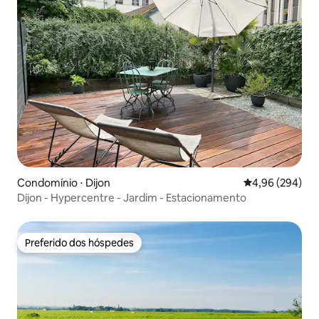
Condomínio ⋅ Dijon
4,96 de uma ava
4,96 (294)
Dijon - Hypercentre - Jardim - Estacionamento
Preferido dos hóspedes
Preferido dos hóspedes