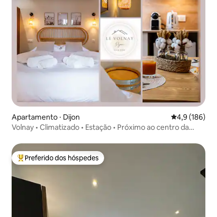
Apartamento ⋅ Dijon
4,9 de uma av
4,9 (186)
Volnay • Climatizado • Estação • Próximo ao centro da
cidade
Preferido dos hóspedes
Entre os melhores preferidos dos hóspedes