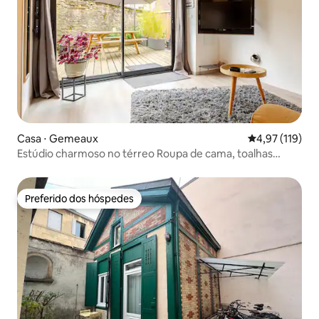
Casa ⋅ Gemeaux
4,97 de uma av
4,97 (119)
Estúdio charmoso no térreo Roupa de cama, toalhas
incluídas
Preferido dos hóspedes
Preferido dos hóspedes