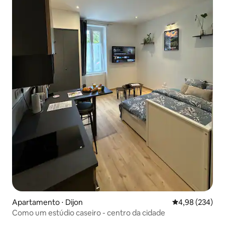
Apartamento ⋅ Dijon
4,98 de uma ava
4,98 (234)
Como um estúdio caseiro - centro da cidade