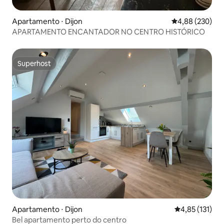
Apartamento ⋅ Dijon
4,88 de uma ava
4,88 (230)
APARTAMENTO ENCANTADOR NO CENTRO HISTÓRICO
Superhost
Superhost
Apartamento ⋅ Dijon
4,85 de uma av
4,85 (131)
Bel apartamento perto do centro