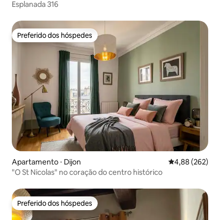
Esplanada 316
Preferido dos hóspedes
Preferido dos hóspedes
Apartamento ⋅ Dijon
4,88 de uma ava
4,88 (262)
"O St Nicolas" no coração do centro histórico
Preferido dos hóspedes
Preferido dos hóspedes