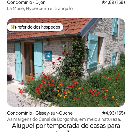
Condomínio ⋅ Dijon
4,89 de uma av
4,89 (158)
La Muse, Hypercentre, tranquilo
Preferido dos hóspedes
Entre os melhores preferidos dos hóspedes
Condomínio ⋅ Gissey-sur-Ouche
4,93 de uma av
4,93 (165)
Às margens do Canal de Borgonha, em meio à natureza.
Aluguel por temporada de casas para