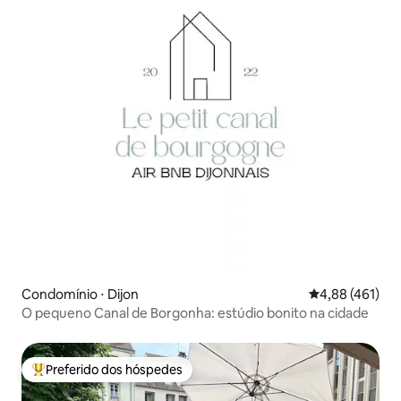
Condomínio ⋅ Dijon
4,88 de uma av
4,88 (461)
O pequeno Canal de Borgonha: estúdio bonito na cidade
Preferido dos hóspedes
Entre os melhores preferidos dos hóspedes