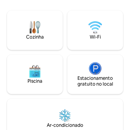
banheiro. Há esta
bicicletas (quadriciclos) disponíveis para
gratuito na rua em
alugar. Garagem, estacionamento
estará bem ao lado
gratuito em frente à casa. • A 10 minutos
Congrès e do Audi
da rodovia. • A 15 minutos da Route des
viagem de bonde d
Grands Crus 🍇 • A 10 minutos do centro
universidade e ho
da cidade
e outras lojas nas
Cozinha
Wi-Fi
também falamos f
Estacionamento
Piscina
gratuito no local
Ar-condicionado