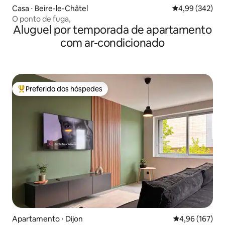
Casa ⋅ Beire-le-Châtel
4,99 de uma ava
4,99 (342)
O ponto de fuga,
Aluguel por temporada de apartamento
com ar-condicionado
Preferido dos hóspedes
Entre os melhores preferidos dos hóspedes
Apartamento ⋅ Dijon
4,96 de uma av
4,96 (167)