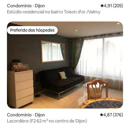
Condomínio ⋅ Dijon
4,91 de uma av
4,91 (205)
Estúdio residencial no bairro Toison d'or /Valmy
Preferido dos hóspedes
Preferido dos hóspedes
Condomínio ⋅ Dijon
4,87 de uma av
4,87 (376)
Lacordière (F2 62 m² no centro de Dijon)