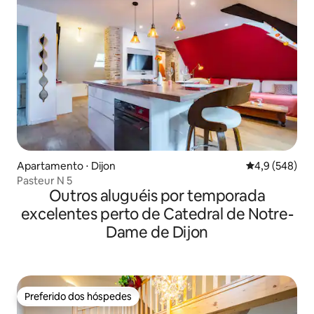
Apartamento ⋅ Dijon
4,9 de uma av
4,9 (548)
Pasteur N 5
Outros aluguéis por temporada
excelentes perto de Catedral de Notre-
Dame de Dijon
Preferido dos hóspedes
Preferido dos hóspedes