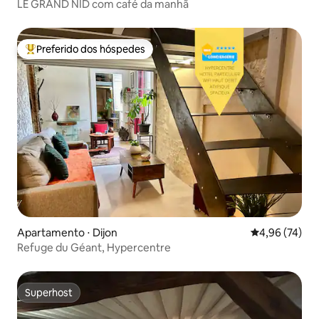
LE GRAND NID com café da manhã
Preferido dos hóspedes
Entre os melhores preferidos dos hóspedes
Apartamento ⋅ Dijon
4,96 de uma a
4,96 (74)
Refuge du Géant, Hypercentre
Superhost
Superhost