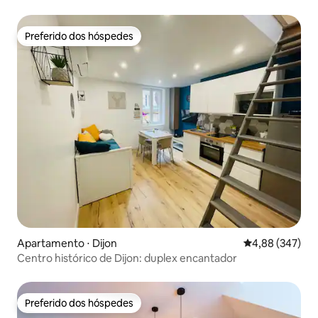
condicionado, perto do centro da cidade
Preferido dos hóspedes
Preferido dos hóspedes
Apartamento ⋅ Dijon
4,88 de uma ava
4,88 (347)
Centro histórico de Dijon: duplex encantador
Preferido dos hóspedes
Preferido dos hóspedes