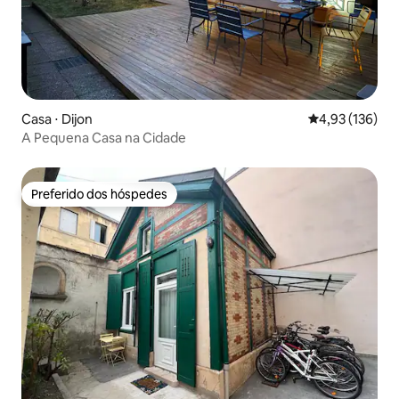
Casa ⋅ Dijon
4,93 de uma av
4,93 (136)
A Pequena Casa na Cidade
Preferido dos hóspedes
Preferido dos hóspedes