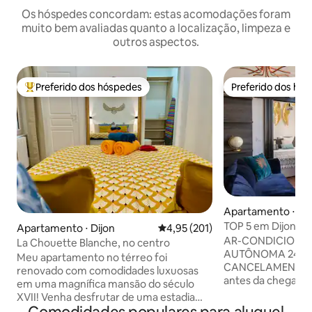
Os hóspedes concordam: estas acomodações foram
muito bem avaliadas quanto a localização, limpeza e
outros aspectos.
Preferido dos hóspedes
Preferido dos hó
Entre os melhores preferidos dos hóspedes
Preferido dos hó
Apartamento ⋅ Dij
TOP 5 em Dijon: Su
Apartamento ⋅ Dijon
4,95 de uma avaliação média de 
4,95 (201)
catedral
AR-CONDICION
La Chouette Blanche, no centro
AUTÔNOMA 24 H
Meu apartamento no térreo foi
CANCELAMENTO G
renovado com comodidades luxuosas
antes da chegad
em uma magnífica mansão do século
simples 2-5 min 
XVII! Venha desfrutar de uma estadia
DARCY, BONDÊ, P
tranquila em um apartamento acolhedor