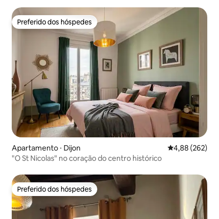
Preferido dos hóspedes
Preferido dos hóspedes
Apartamento ⋅ Dijon
4,88 de uma ava
4,88 (262)
"O St Nicolas" no coração do centro histórico
Preferido dos hóspedes
Preferido dos hóspedes