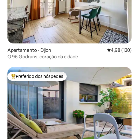
Apartamento ⋅ Dijon
4,98 de uma av
4,98 (130)
O 96 Godrans, coração da cidade
Preferido dos hóspedes
Entre os melhores preferidos dos hóspedes