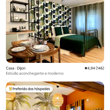
Casa ⋅ Dijon
4,94 de uma av
4,94 (146)
Estúdio aconchegante e moderno
Preferido dos hóspedes
Entre os melhores preferidos dos hóspedes