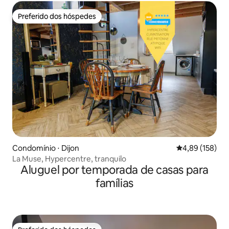
Preferido dos hóspedes
Preferido dos hóspedes
Condomínio ⋅ Dijon
4,89 de uma av
4,89 (158)
La Muse, Hypercentre, tranquilo
Aluguel por temporada de casas para
famílias