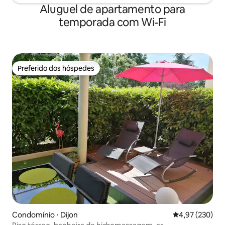
Aluguel de apartamento para
temporada com Wi-Fi
Preferido dos hóspedes
Preferido dos hóspedes
Condomínio ⋅ Dijon
4,97 de uma av
4,97 (230)