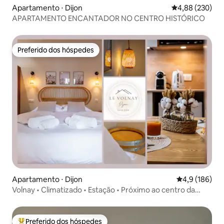
Apartamento ⋅ Dijon
4,88 de uma ava
4,88 (230)
APARTAMENTO ENCANTADOR NO CENTRO HISTÓRICO
Preferido dos hóspedes
Preferido dos hóspedes
Apartamento ⋅ Dijon
4,9 de uma av
4,9 (186)
Volnay • Climatizado • Estação • Próximo ao centro da
cidade
Preferido dos hóspedes