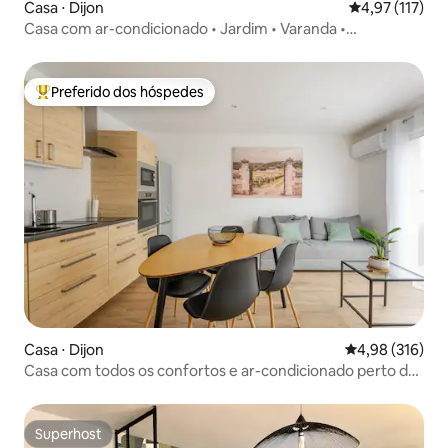
Casa ⋅ Dijon
4,97 de uma av
4,97 (117)
Casa com ar-condicionado • Jardim • Varanda •
Estacionamento
Preferido dos hóspedes
Entre os melhores preferidos dos hóspedes
Casa ⋅ Dijon
4,98 de uma av
4,98 (316)
Casa com todos os confortos e ar-condicionado perto do
centro da cidade
Superhost
Superhost