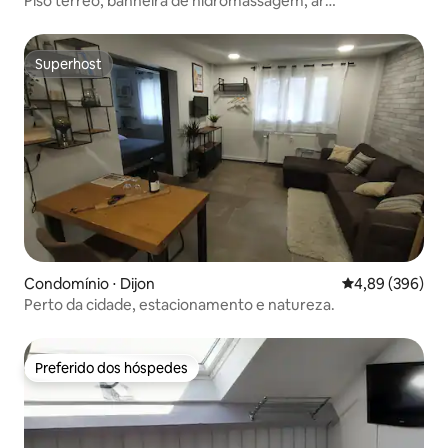
Piso térreo, banheira de hidromassagem, ar
condicionado, romantismo e glamour ❤️2
Superhost
Superhost
Condomínio ⋅ Dijon
4,89 de uma ava
4,89 (396)
Perto da cidade, estacionamento e natureza.
Preferido dos hóspedes
Preferido dos hóspedes