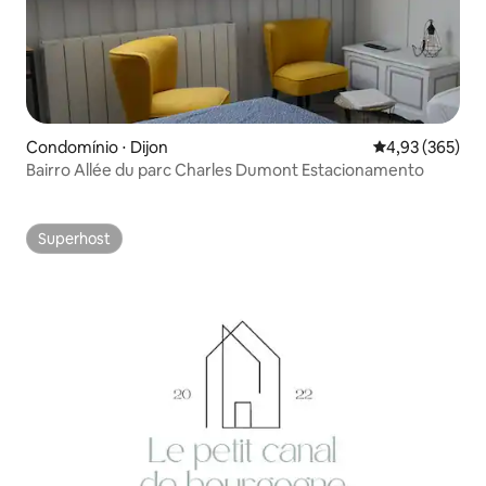
Condomínio ⋅ Dijon
4,93 de uma av
4,93 (365)
Bairro Allée du parc Charles Dumont Estacionamento
Superhost
Superhost