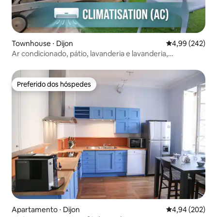
Townhouse ⋅ Dijon
4,99 de uma ava
4,99 (242)
Ar condicionado, pátio, lavanderia e lavanderia,
estacionamento
Preferido dos hóspedes
Preferido dos hóspedes
Apartamento ⋅ Dijon
4,94 de uma ava
4,94 (202)