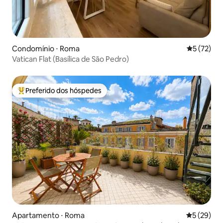
Condomínio ⋅ Roma
5 de uma a
5 (72)
Vatican Flat (Basílica de São Pedro)
Preferido dos hóspedes
Entre os melhores preferidos dos hóspedes
Apartamento ⋅ Roma
5 de uma a
5 (29)