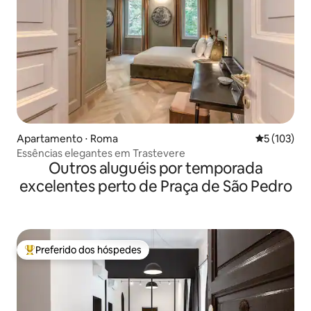
Apartamento ⋅ Roma
5 de uma av
5 (103)
Essências elegantes em Trastevere
Outros aluguéis por temporada
excelentes perto de Praça de São Pedro
Preferido dos hóspedes
Entre os melhores preferidos dos hóspedes