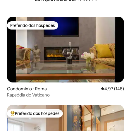
Preferido dos hóspedes
Preferido dos hóspedes
Condomínio ⋅ Roma
4,97 de uma av
4,97 (148)
Rapsódia do Vaticano
Preferido dos hóspedes
Entre os melhores preferidos dos hóspedes