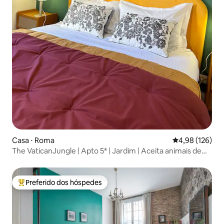
Casa ⋅ Roma
4,98 de uma av
4,98 (126)
The VaticanJungle | Apto 5* | Jardim | Aceita animais de
estimação
Preferido dos hóspedes
Entre os melhores preferidos dos hóspedes