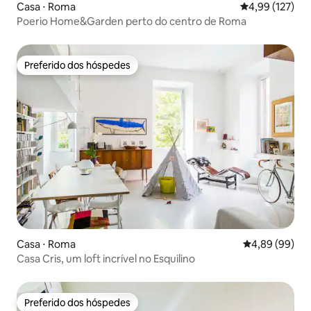
Casa ⋅ Roma
4,99 de uma av
4,99 (127)
Poerio Home&Garden perto do centro de Roma
Preferido dos hóspedes
Preferido dos hóspedes
Casa ⋅ Roma
4,89 de uma av
4,89 (99)
Casa Cris, um loft incrível no Esquilino
Preferido dos hóspedes
Preferido dos hóspedes