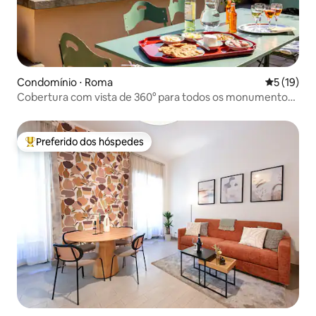
Condomínio ⋅ Roma
5 de uma a
5 (19)
Cobertura com vista de 360° para todos os monumentos
do centro de Roma
Preferido dos hóspedes
Entre os melhores preferidos dos hóspedes