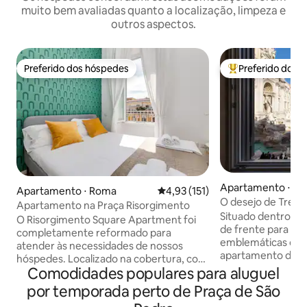
muito bem avaliadas quanto a localização, limpeza e
outros aspectos.
Preferido dos hóspedes
Preferido dos 
Preferido dos hóspedes
Entre os melhore
Apartamento ⋅ R
Apartamento ⋅ Roma
4,93 de uma avaliação média de 
4,93 (151)
O desejo de Trevi:
Apartamento na Praça Risorgimento
Fonte de Trevi
Situado dentro de 
O Risorgimento Square Apartment foi
de frente para um
completamente reformado para
emblemáticas do 
atender às necessidades de nossos
apartamento de u
hóspedes. Localizado na cobertura, com
localizado no prim
Comodidades populares para aluguel
elevador e uma maravilhosa vista
comodidades mode
panorâmica da Piazza del Risorgimento,
por temporada perto de Praça de São
invejável, perfeito
desfruta de uma luminosidade única