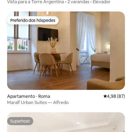
Vista para a Torre Argentina • 2 varandas • Elevador
Preferido dos hóspedes
Preferido dos hóspedes
Apartamento ⋅ Roma
4,98 de uma a
4,98 (87)
Maralf Urban Suites — Alfredo
Superhost
Superhost