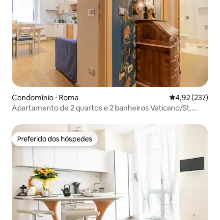
Condomínio ⋅ Roma
4,92 de uma av
4,92 (237)
Apartamento de 2 quartos e 2 banheiros Vaticano/St.
Peter
Preferido dos hóspedes
Preferido dos hóspedes