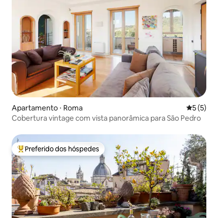
Apartamento ⋅ Roma
5 de uma 
5 (5)
Cobertura vintage com vista panorâmica para São Pedro
Preferido dos hóspedes
Entre os melhores preferidos dos hóspedes