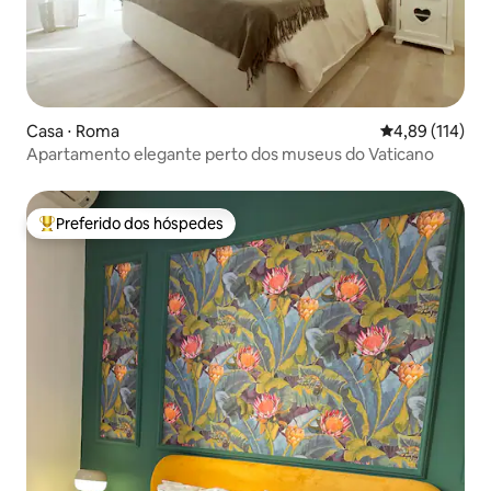
Casa ⋅ Roma
4,89 de uma av
4,89 (114)
Apartamento elegante perto dos museus do Vaticano
Preferido dos hóspedes
Entre os melhores preferidos dos hóspedes