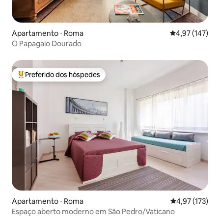
Apartamento ⋅ Roma
4,97 de uma av
4,97 (147)
O Papagaio Dourado
Preferido dos hóspedes
Entre os melhores preferidos dos hóspedes
Apartamento ⋅ Roma
4,97 de uma av
4,97 (173)
Espaço aberto moderno em São Pedro/Vaticano