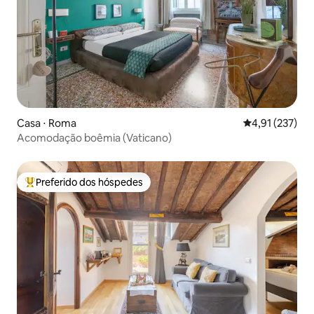
Casa ⋅ Roma
4,91 de uma av
4,91 (237)
Acomodação boêmia (Vaticano)
Preferido dos hóspedes
Entre os melhores preferidos dos hóspedes