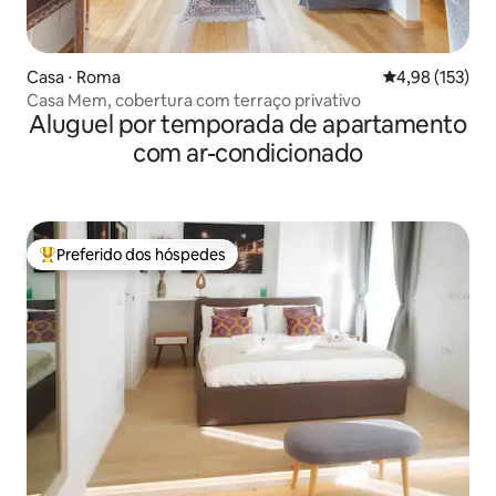
Casa ⋅ Roma
4,98 de uma av
4,98 (153)
Casa Mem, cobertura com terraço privativo
Aluguel por temporada de apartamento
com ar-condicionado
Preferido dos hóspedes
Entre os melhores preferidos dos hóspedes