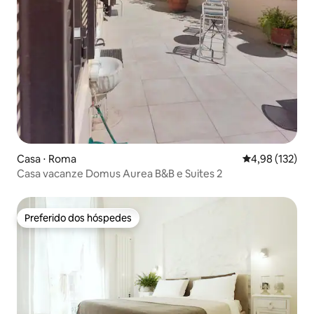
Casa ⋅ Roma
4,98 de uma av
4,98 (132)
Casa vacanze Domus Aurea B&B e Suites 2
Preferido dos hóspedes
Preferido dos hóspedes