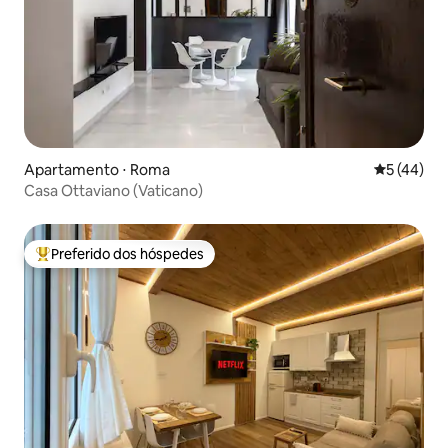
Apartamento ⋅ Roma
5 de uma a
5 (44)
Casa Ottaviano (Vaticano)
Preferido dos hóspedes
Entre os melhores preferidos dos hóspedes