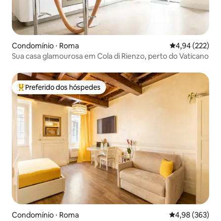
Condomínio ⋅ Roma
4,94 de uma av
4,94 (222)
Sua casa glamourosa em Cola di Rienzo, perto do Vaticano
Preferido dos hóspedes
Entre os melhores preferidos dos hóspedes
Condomínio ⋅ Roma
4,98 de uma ava
4,98 (363)