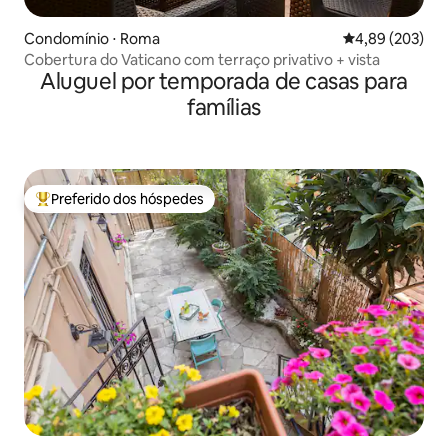
Condomínio ⋅ Roma
4,89 de uma ava
4,89 (203)
Cobertura do Vaticano com terraço privativo + vista
Aluguel por temporada de casas para
famílias
Preferido dos hóspedes
Entre os melhores preferidos dos hóspedes