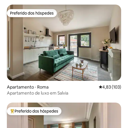
Preferido dos hóspedes
Preferido dos hóspedes
Apartamento ⋅ Roma
4,83 de uma av
4,83 (103)
Apartamento de luxo em Salvia
Preferido dos hóspedes
Entre os melhores preferidos dos hóspedes