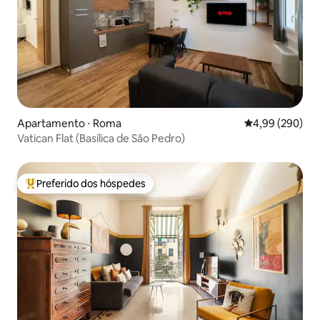
Apartamento ⋅ Roma
4,99 de uma ava
4,99 (290)
Vatican Flat (Basílica de São Pedro)
Preferido dos hóspedes
Entre os melhores preferidos dos hóspedes