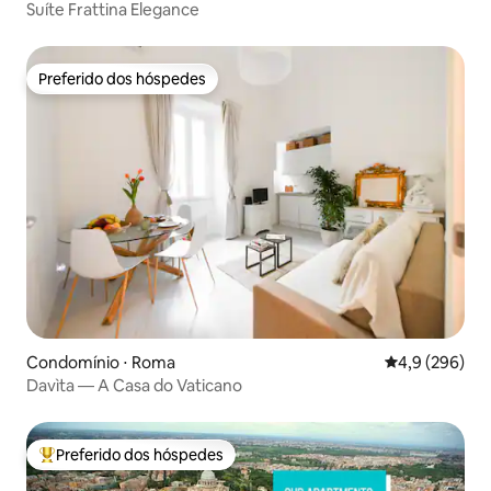
Suíte Frattina Elegance
Preferido dos hóspedes
Preferido dos hóspedes
Condomínio ⋅ Roma
4,9 de uma av
4,9 (296)
Davìta — A Casa do Vaticano
Preferido dos hóspedes
Entre os melhores preferidos dos hóspedes