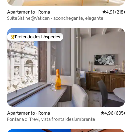
Apartamento ⋅ Roma
4,91 de uma av
4,91 (218)
SuiteSistine@Vatican - aconchegante, elegante
supercentral!
Preferido dos hóspedes
Entre os melhores preferidos dos hóspedes
Apartamento ⋅ Roma
4,96 de uma ava
4,96 (605)
Fontana di Trevi, vista frontal deslumbrante