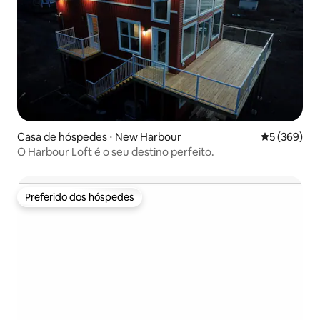
Casa de hóspedes ⋅ New Harbour
5 de uma av
5 (369)
O Harbour Loft é o seu destino perfeito.
Preferido dos hóspedes
Preferido dos hóspedes