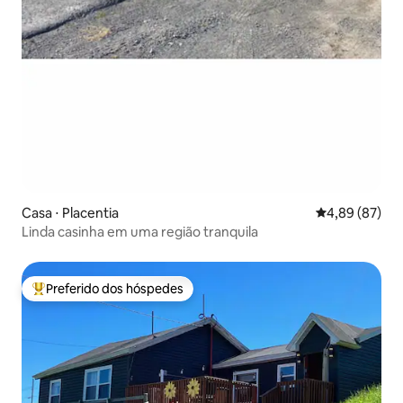
Casa ⋅ Placentia
4,89 de uma a
4,89 (87)
Linda casinha em uma região tranquila
Preferido dos hóspedes
Entre os melhores preferidos dos hóspedes