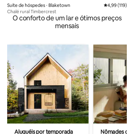
Suíte de hóspedes ⋅ Blaketown
4,99 de uma av
4,99 (119)
Chalé rural Timbercrest
O conforto de um lar e ótimos preços
mensais
Aluguéis por temporada
Nômades digit