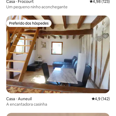
Casa ⋅ Frocourt
4,98 de uma av
4,98 (123)
Um pequeno ninho aconchegante
Preferido dos hóspedes
Preferido dos hóspedes
Casa ⋅ Auneuil
4,9 de uma av
4,9 (142)
A encantadora casinha