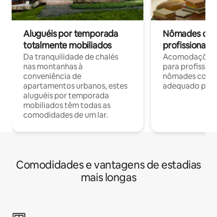
Aluguéis por temporada
Nômades digit
totalmente mobiliados
profissionais 
Da tranquilidade de chalés
Acomodações c
nas montanhas à
para profission
conveniência de
nômades com W
apartamentos urbanos, estes
adequado para 
aluguéis por temporada
mobiliados têm todas as
comodidades de um lar.
Comodidades e vantagens de estadias
mais longas