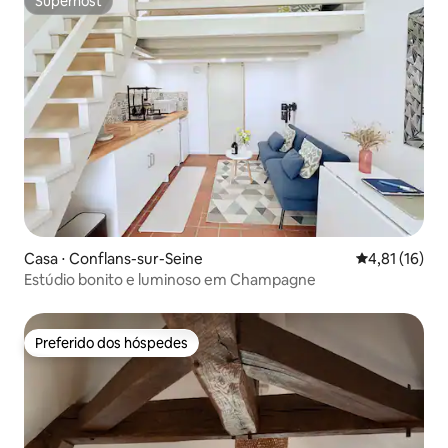
Superhost
Superhost
Casa ⋅ Conflans-sur-Seine
4,81 de uma a
4,81 (16)
Estúdio bonito e luminoso em Champagne
Preferido dos hóspedes
Preferido dos hóspedes