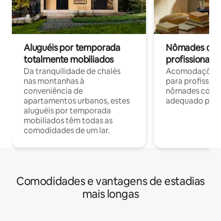
Aluguéis por temporada
Nômades digit
totalmente mobiliados
profissionais 
Da tranquilidade de chalés
Acomodações c
nas montanhas à
para profission
conveniência de
nômades com W
apartamentos urbanos, estes
adequado para 
aluguéis por temporada
mobiliados têm todas as
comodidades de um lar.
Comodidades e vantagens de estadias
mais longas