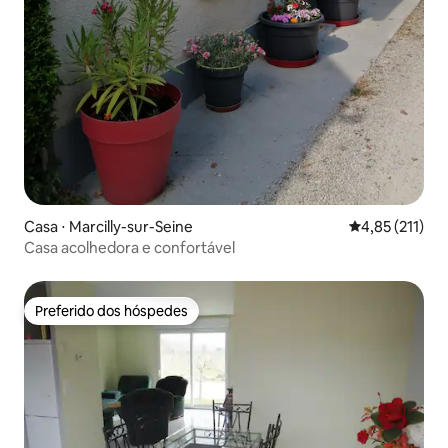
Casa ⋅ Marcilly-sur-Seine
4,85 de uma av
4,85 (211)
Casa acolhedora e confortável
Preferido dos hóspedes
Preferido dos hóspedes