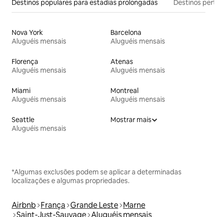
Destinos populares para estadias prolongadas
Destinos pert
Nova York
Barcelona
Aluguéis mensais
Aluguéis mensais
Florença
Atenas
Aluguéis mensais
Aluguéis mensais
Miami
Montreal
Aluguéis mensais
Aluguéis mensais
Seattle
Mostrar mais
Aluguéis mensais
*Algumas exclusões podem se aplicar a determinadas
localizações e algumas propriedades.
Airbnb
França
Grande Leste
Marne
Saint-Just-Sauvage
Aluguéis mensais