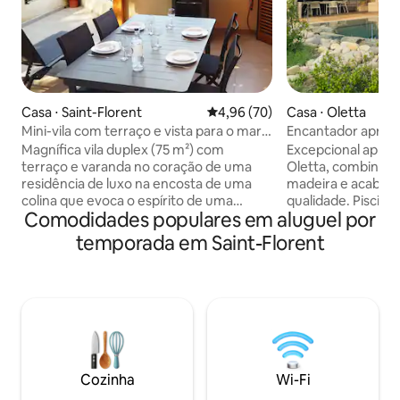
Casa ⋅ Saint-Florent
4,96 de uma avaliação média de
4,96 (70)
Casa ⋅ Oletta
Mini-vila com terraço e vista para o mar,
Encantador aprisco
perto das praias
- Oletta
Magnífica vila duplex (75 m²) com
Excepcional apri
terraço e varanda no coração de uma
Oletta, combinand
residência de luxo na encosta de uma
madeira e acabame
colina que evoca o espírito de uma
qualidade. Piscina
Comodidades populares em aluguel por
pequena aldeia do Sul com suas
em outubro e maio),
pequenas praças e suas oliveiras,
quadra de petanca
temporada em Saint-Florent
cercada por maquis e com vista para o
áreas de estar pa
mar e o Golfo de Saint Florent. A casa é
absolutamente rel
totalmente climatizada, oferece
elegantes e acolh
conexão Wi-Fi e 1 vaga de
ambiente preserv
estacionamento. Na parte inferior do
negligenciados. Um
condomínio: praia (seixos) e partida de
confidencial, a po
táxis de praia para as mais belas praias de
Florent e das prai
areia de Lotu e Saleccia. A 2 minutos do
estadia exclusiva 
Cozinha
Wi-Fi
centro da cidade de carro.