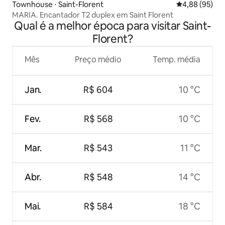
Townhouse ⋅ Saint-Florent
4,88 de uma a
4,88 (95)
MARIA. Encantador T2 duplex em Saint Florent
Qual é a melhor época para visitar Saint-
Florent?
Mês
Preço médio
Temp. média
Jan.
R$ 604
10 °C
Fev.
R$ 568
10 °C
Mar.
R$ 543
11 °C
Abr.
R$ 548
14 °C
Mai.
R$ 584
18 °C