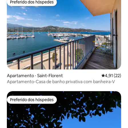
Preferido dos hóspedes
Preferido dos hóspedes
Apartamento ⋅ Saint-Florent
4,91 de uma a
4,91 (22)
Apartamento-Casa de banho privativa com banheira-V
Preferido dos hóspedes
Preferido dos hóspedes