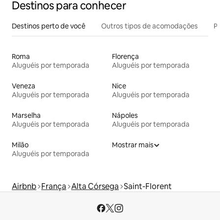
Destinos para conhecer
Destinos perto de você
Outros tipos de acomodações
Pr
Roma
Florença
Aluguéis por temporada
Aluguéis por temporada
Veneza
Nice
Aluguéis por temporada
Aluguéis por temporada
Marselha
Nápoles
Aluguéis por temporada
Aluguéis por temporada
Milão
Mostrar mais
Aluguéis por temporada
Airbnb
França
Alta Córsega
Saint-Florent