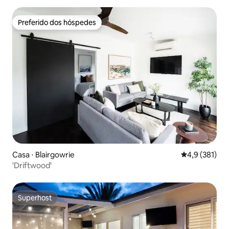
Preferido dos hóspedes
Preferido dos hóspedes
Casa ⋅ Blairgowrie
4,9 de uma av
4,9 (381)
'Driftwood'
Superhost
Superhost