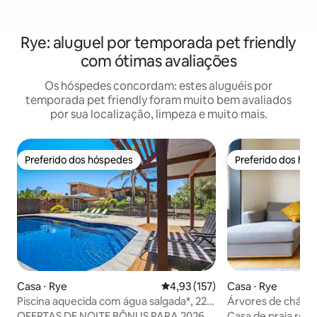
Rye: aluguel por temporada pet friendly
com ótimas avaliações
Os hóspedes concordam: estes aluguéis por
temporada pet friendly foram muito bem avaliados
por sua localização, limpeza e muito mais.
Preferido dos hóspedes
Preferido dos hó
Preferido dos hóspedes
Preferido dos hó
Casa ⋅ Rye
4,93 de uma avaliação média de 
4,93 (157)
Casa ⋅ Rye
Piscina aquecida com água salgada*, 22
Árvores de chá... 
hóspedes - noites BÔNUS
OFERTAS DE NOITE BÔNUS PARA 2026
Casa de praia re