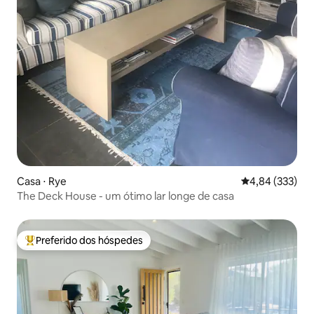
Casa ⋅ Rye
4,84 de uma av
4,84 (333)
The Deck House - um ótimo lar longe de casa
Preferido dos hóspedes
Entre os melhores preferidos dos hóspedes