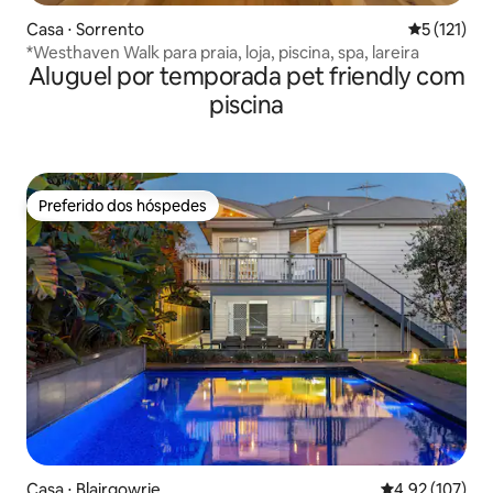
Casa ⋅ Sorrento
5 de uma av
5 (121)
*Westhaven Walk para praia, loja, piscina, spa, lareira
Aluguel por temporada pet friendly com
piscina
Preferido dos hóspedes
Preferido dos hóspedes
Casa ⋅ Blairgowrie
4,92 de uma av
4,92 (107)