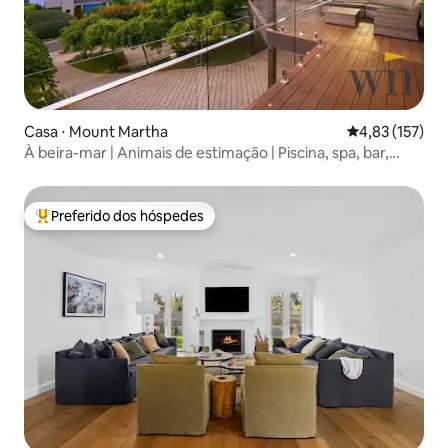
Casa ⋅ Mount Martha
4,83 de uma av
4,83 (157)
À beira-mar | Animais de estimação | Piscina, spa, bar,
academia
Preferido dos hóspedes
Entre os melhores preferidos dos hóspedes