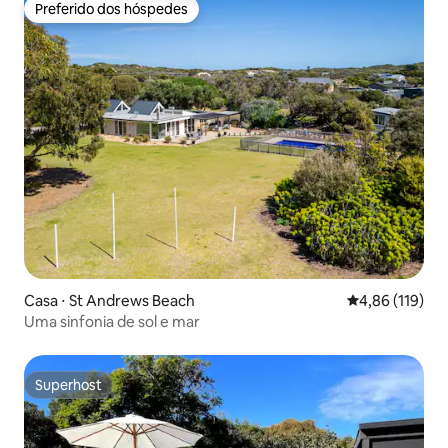
Preferido dos hóspedes
Preferido dos hóspedes
Casa ⋅ St Andrews Beach
4,86 de uma av
4,86 (119)
Uma sinfonia de sol e mar
Superhost
Superhost