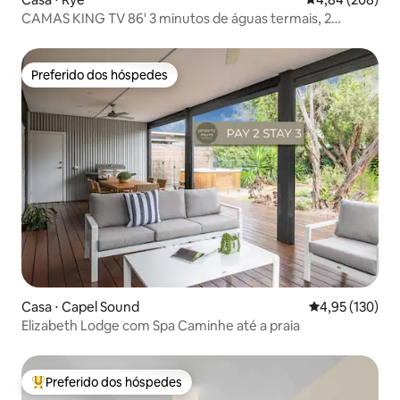
CAMAS KING TV 86' 3 minutos de águas termais, 2
minutos de praia.
Preferido dos hóspedes
Preferido dos hóspedes
Casa ⋅ Capel Sound
4,95 de uma av
4,95 (130)
Elizabeth Lodge com Spa Caminhe até a praia
Preferido dos hóspedes
Entre os melhores preferidos dos hóspedes