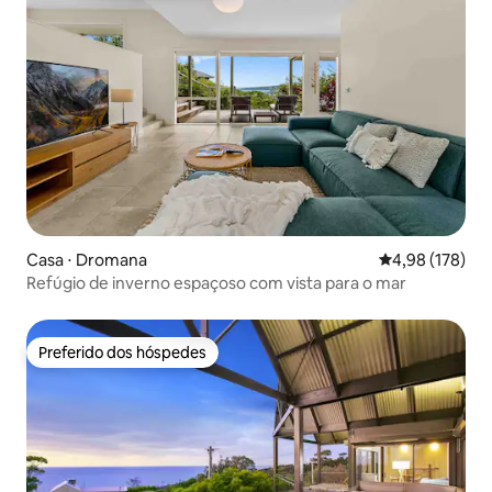
Casa ⋅ Dromana
4,98 de uma av
4,98 (178)
Refúgio de inverno espaçoso com vista para o mar
Preferido dos hóspedes
Preferido dos hóspedes