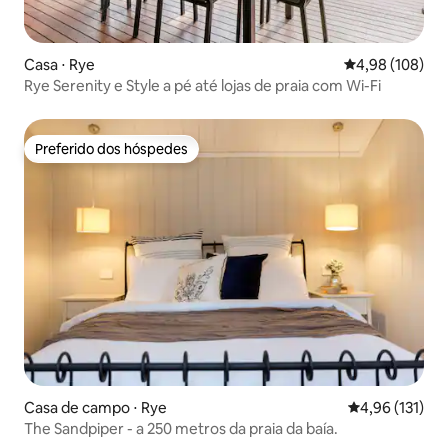
Casa ⋅ Rye
4,98 de uma av
4,98 (108)
Rye Serenity e Style a pé até lojas de praia com Wi-Fi
Preferido dos hóspedes
Preferido dos hóspedes
Casa de campo ⋅ Rye
4,96 de uma av
4,96 (131)
The Sandpiper - a 250 metros da praia da baía.