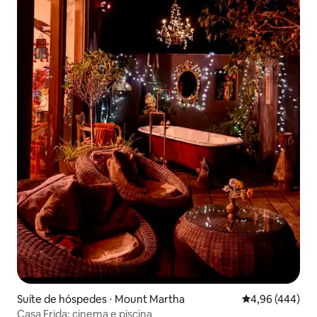
Suíte de hóspedes ⋅ Mount Martha
4,96 de uma ava
4,96 (444)
Casa Frida: cinema e piscina