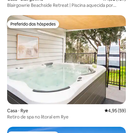
Blairgowrie Beachside Retreat | Piscina aquecida por
energia solar
Preferido dos hóspedes
Preferido dos hóspedes
Casa ⋅ Rye
4,95 de uma a
4,95 (59)
Retiro de spa no litoral em Rye