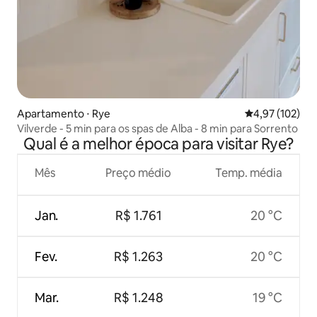
Apartamento ⋅ Rye
4,97 de uma av
4,97 (102)
Vilverde - 5 min para os spas de Alba - 8 min para Sorrento
Qual é a melhor época para visitar Rye?
Mês
Preço médio
Temp. média
Jan.
R$ 1.761
20 °C
Fev.
R$ 1.263
20 °C
Mar.
R$ 1.248
19 °C