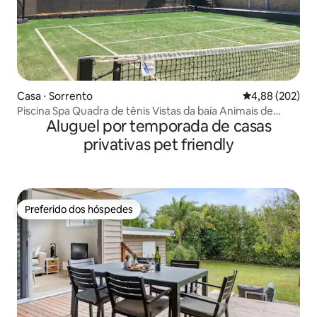
Casa ⋅ Sorrento
4,88 de uma ava
4,88 (202)
Piscina Spa Quadra de tênis Vistas da baía Animais de
Aluguel por temporada de casas
estimação
privativas pet friendly
Preferido dos hóspedes
Preferido dos hóspedes