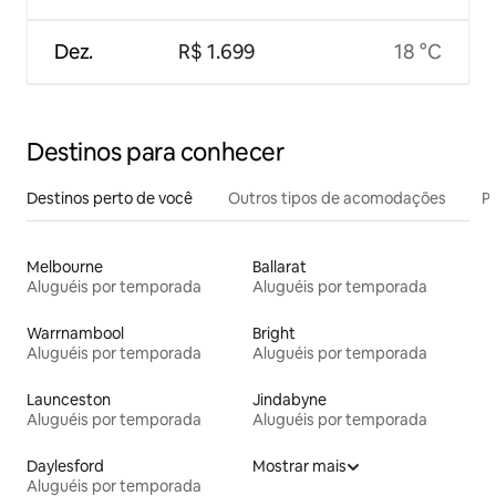
Dez.
R$ 1.699
18 °C
Destinos para conhecer
Destinos perto de você
Outros tipos de acomodações
Pr
Melbourne
Ballarat
Aluguéis por temporada
Aluguéis por temporada
Warrnambool
Bright
Aluguéis por temporada
Aluguéis por temporada
Launceston
Jindabyne
Aluguéis por temporada
Aluguéis por temporada
Daylesford
Mostrar mais
Aluguéis por temporada