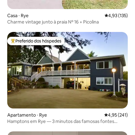
Casa ⋅ Rye
4,93 de uma av
4,93 (135)
Charme vintage junto à praia Nº 16 + Picolina
Preferido dos hóspedes
Entre os melhores preferidos dos hóspedes
Apartamento ⋅ Rye
4,95 de uma av
4,95 (241)
Hamptons em Rye — 3 minutos das famosas fontes
termais!