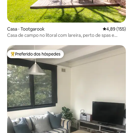
Casa ⋅ Tootgarook
4,89 de uma av
4,89 (155)
Casa de campo no litoral com lareira, perto de spas e
vinícolas
Preferido dos hóspedes
Entre os melhores preferidos dos hóspedes