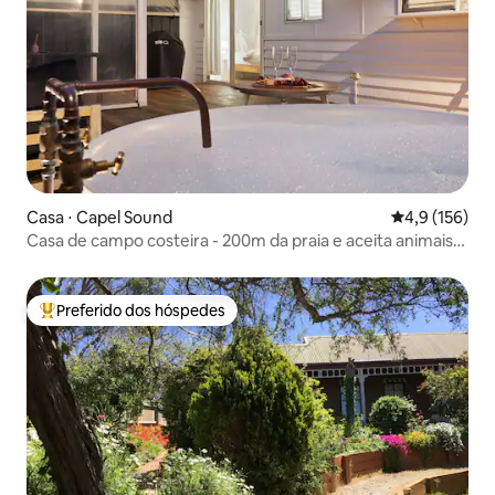
Casa ⋅ Capel Sound
4,9 de uma av
4,9 (156)
Casa de campo costeira - 200m da praia e aceita animais
de estimação
Preferido dos hóspedes
Entre os melhores preferidos dos hóspedes