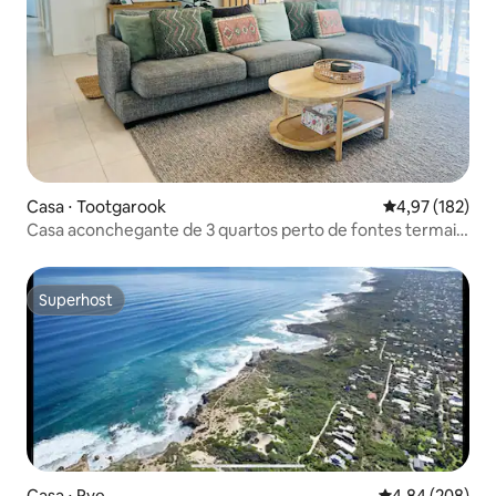
Casa ⋅ Tootgarook
4,97 de uma av
4,97 (182)
Casa aconchegante de 3 quartos perto de fontes termais
| Cães são bem-vindos
Superhost
Superhost
Casa ⋅ Rye
4,84 de uma ava
4,84 (208)