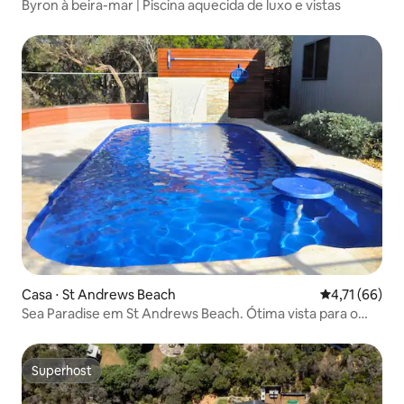
Byron à beira-mar | Piscina aquecida de luxo e vistas
Casa ⋅ St Andrews Beach
4,71 de uma a
4,71 (66)
Sea Paradise em St Andrews Beach. Ótima vista para o
mar.
Superhost
Superhost