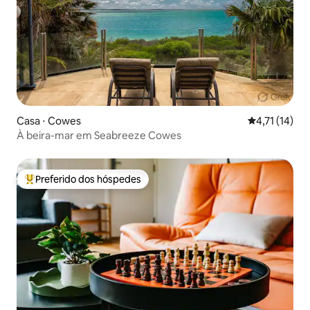
Casa ⋅ Cowes
4,71 de uma a
4,71 (14)
À beira-mar em Seabreeze Cowes
Preferido dos hóspedes
Entre os melhores preferidos dos hóspedes