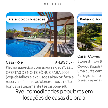
muito mais.
Preferido dos hóspedes
Preferido dos hó
Preferido dos hóspedes
Preferido dos hó
Casa ⋅ Cowes
Stonesthrow Beach
Casa ⋅ Rye
4,93 de uma avaliação média de 
4,93 (157)
da Praia•
Cowes Beach Retrea
Piscina aquecida com água salgada*, 22
uma curta caminha
hóspedes - noites BÔNUS
OFERTAS DE NOITE BÔNUS PARA 2026
Refugie-se nesta 
(veja detalhes e exclusões abaixo): faça a
praia, a apenas 5
reserva mínima e adicionaremos a noite
Beach e a uma cur
bônus gratuitamente (se disponível)
lojas, cafés e res
Rye: comodidades populares em
Saltwater Villa - um verdadeiro deleite
Desfrute da sala d
do artista costeiro - perfeito para
locações de casas de praia
aberto, de uma co
grandes grupos pequenos - Desfrute da
equipada, de qua
nossa icônica propriedade Rye - 12m
de um espaçoso de