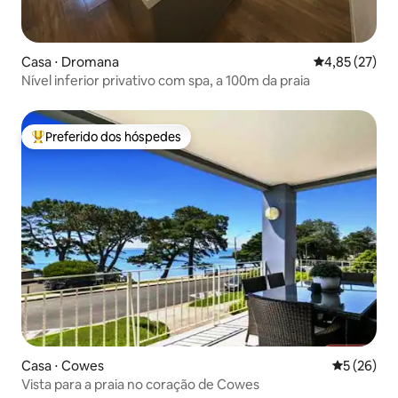
Casa ⋅ Dromana
4,85 de uma a
4,85 (27)
Nível inferior privativo com spa, a 100m da praia
Preferido dos hóspedes
Entre os melhores preferidos dos hóspedes
Casa ⋅ Cowes
5 de uma a
5 (26)
Vista para a praia no coração de Cowes