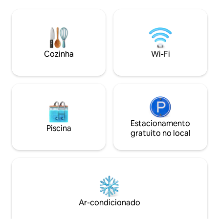
aquecida** piscina privativa, 2 zonas de
churrasqueira. C
estar, bilhar, Foxtel platinum - relaxe,
condicionado e vá
você está em CASA Oferecemos
seguros fora da ru
orgulhosamente nossas propriedades
famílias ou casais. Perto do Desfile dos
em nosso site SALTWATER STAY.z
Pinguins, vinícolas
(Procure-nos para economizar) - todas
Cozinha
Wi-Fi
selvagem, é o seu r
as consultas são bem-vindas - nossas 7
Phillip!!!
propriedades certamente se adequam a
qualquer orçamento!
Estacionamento
Piscina
gratuito no local
Ar-condicionado