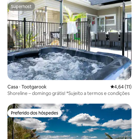
Superhost
Superhost
Casa ⋅ Tootgarook
4,64 de uma a
4,64 (11)
Shoreline – domingo grátis! *Sujeito a termos e condições
Preferido dos hóspedes
Preferido dos hóspedes