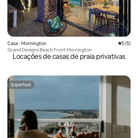
Casa ⋅ Mornington
5 de uma 
5 (5)
Grand Designs Beach Front Mornington
Locações de casas de praia privativas
Superhost
Superhost