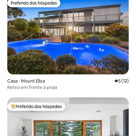
Preferido dos hóspedes
Preferido dos hóspedes
Casa ⋅ Mount Eliza
5 de uma a
5 (12)
Retiro em frente à praia
Preferido dos hóspedes
Entre os melhores preferidos dos hóspedes