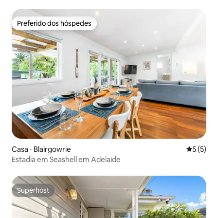
Preferido dos hóspedes
Preferido dos hóspedes
Casa ⋅ Blairgowrie
5 de uma 
5 (5)
Estadia em Seashell em Adelaide
Superhost
Superhost