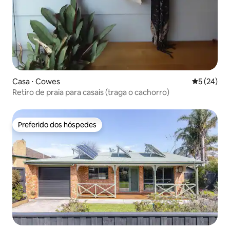
Casa ⋅ Cowes
5 de uma a
5 (24)
Retiro de praia para casais (traga o cachorro)
Preferido dos hóspedes
Preferido dos hóspedes