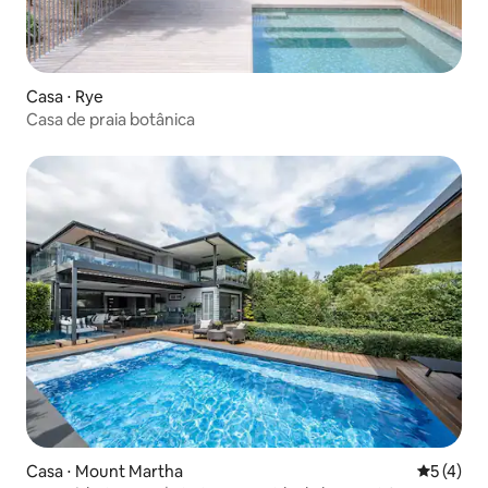
Casa ⋅ Rye
Casa de praia botânica
Casa ⋅ Mount Martha
5 de uma 
5 (4)