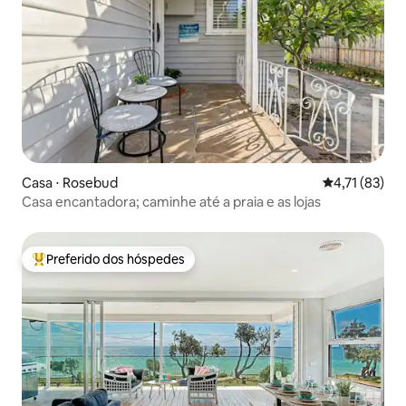
Casa ⋅ Rosebud
4,71 de uma a
4,71 (83)
Casa encantadora; caminhe até a praia e as lojas
Preferido dos hóspedes
Entre os melhores preferidos dos hóspedes