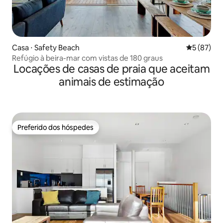
Casa ⋅ Safety Beach
5 de uma a
5 (87)
Refúgio à beira-mar com vistas de 180 graus
Locações de casas de praia que aceitam
animais de estimação
Preferido dos hóspedes
Preferido dos hóspedes