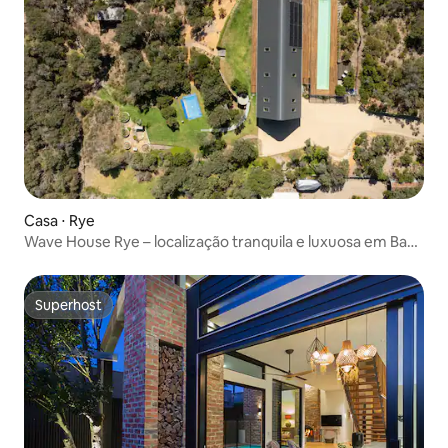
Casa ⋅ Rye
Wave House Rye – localização tranquila e luxuosa em Back
Beach
Superhost
Superhost