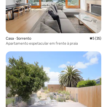
Casa ⋅ Sorrento
5 de uma a
5 (35)
Apartamento espetacular em frente à praia