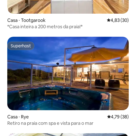
Casa ⋅ Tootgarook
4,83 de uma a
4,83 (30)
*Casa inteira a 200 metros da praia!*
Superhost
Superhost
Casa ⋅ Rye
4,79 de uma a
4,79 (38)
Retiro na praia com spa e vista para o mar