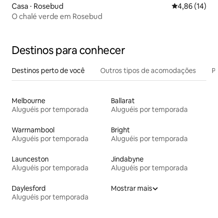
Casa ⋅ Rosebud
4,86 de uma a
4,86 (14)
O chalé verde em Rosebud
Destinos para conhecer
Destinos perto de você
Outros tipos de acomodações
Pr
Melbourne
Ballarat
Aluguéis por temporada
Aluguéis por temporada
Warrnambool
Bright
Aluguéis por temporada
Aluguéis por temporada
Launceston
Jindabyne
Aluguéis por temporada
Aluguéis por temporada
Daylesford
Mostrar mais
Aluguéis por temporada