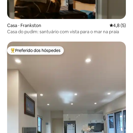
Casa ⋅ Frankston
4,8 de uma 
4,8 (5)
Casa do pudim: santuário com vista para o mar na praia
Preferido dos hóspedes
Entre os melhores preferidos dos hóspedes