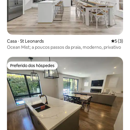
Casa ⋅ St Leonards
5 de uma 
5 (3)
Ocean Mist; a poucos passos da praia, moderno, privativo
Preferido dos hóspedes
Preferido dos hóspedes