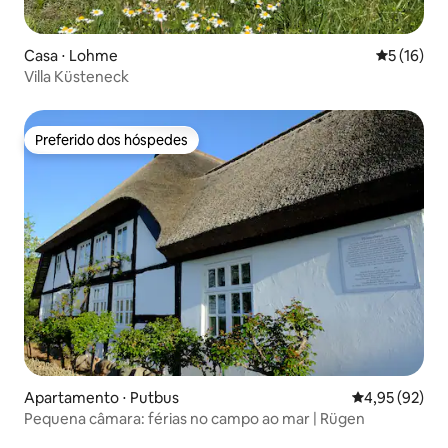
Casa ⋅ Lohme
5 de uma a
5 (16)
Villa Küsteneck
Preferido dos hóspedes
Preferido dos hóspedes
Apartamento ⋅ Putbus
4,95 de uma a
4,95 (92)
Pequena câmara: férias no campo ao mar | Rügen