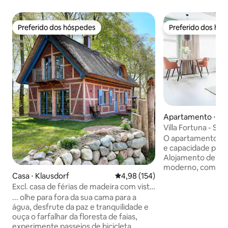
Preferido dos hóspedes
Preferido dos hó
Preferido dos hóspedes
Preferido dos hó
Apartamento ⋅ Sel
Villa Fortuna - Sup
O apartamento em 
e capacidade para 
Alojamento de 53 m² confortável e
moderno, com vist
Casa ⋅ Klausdorf
4,98 de uma avaliação média de 
4,98 (154)
Encontra-se a 900 m da praia de areia,
Excl. casa de férias de madeira com vista
700 m da cidade "Wi
para a água
m do supermercado, 140 k
... olhe para fora da sua cama para a
aeroporto, 900 m da estação de
água, desfrute da paz e tranquilidade e
comboios, 50 m da estação de
ouça o farfalhar da floresta de faias,
autocarros "nächste
experimente passeios de bicicleta