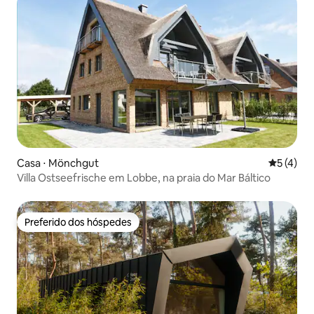
Casa ⋅ Mönchgut
5 de uma 
5 (4)
Villa Ostseefrische em Lobbe, na praia do Mar Báltico
Preferido dos hóspedes
Preferido dos hóspedes