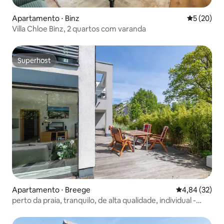
Apartamento ⋅ Binz
5 de uma a
5 (20)
Villa Chloe Binz, 2 quartos com varanda
Superhost
Superhost
Apartamento ⋅ Breege
4,84 de uma a
4,84 (32)
perto da praia, tranquilo, de alta qualidade, individual -
"Lore"