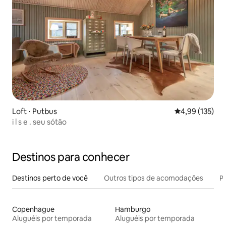
Loft ⋅ Putbus
4,99 de uma av
4,99 (135)
i l s e . seu sótão
Destinos para conhecer
Destinos perto de você
Outros tipos de acomodações
Pr
Copenhague
Hamburgo
Aluguéis por temporada
Aluguéis por temporada