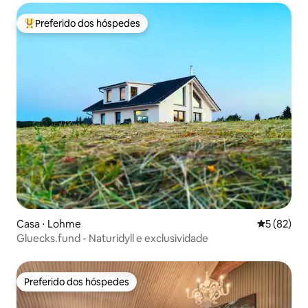
Preferido dos hóspedes
Entre os melhores preferidos dos hóspedes
Casa ⋅ Lohme
5 de uma a
5 (82)
Gluecks.fund - Naturidyll e exclusividade
Preferido dos hóspedes
Preferido dos hóspedes