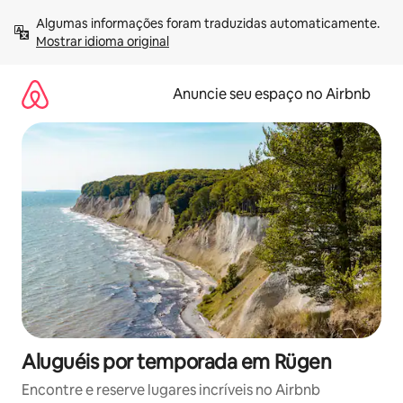
Pular
Algumas informações foram traduzidas automaticamente. 
para
Mostrar idioma original
o
conteúdo
Anuncie seu espaço no Airbnb
Aluguéis por temporada em Rügen
Encontre e reserve lugares incríveis no Airbnb