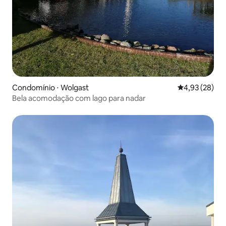
Condomínio ⋅ Wolgast
4,93 de uma a
4,93 (28)
Bela acomodação com lago para nadar