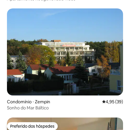
Condomínio ⋅ Zempin
4,95 de uma a
4,95 (39)
Sonho do Mar Báltico
Preferido dos hóspedes
Preferido dos hóspedes