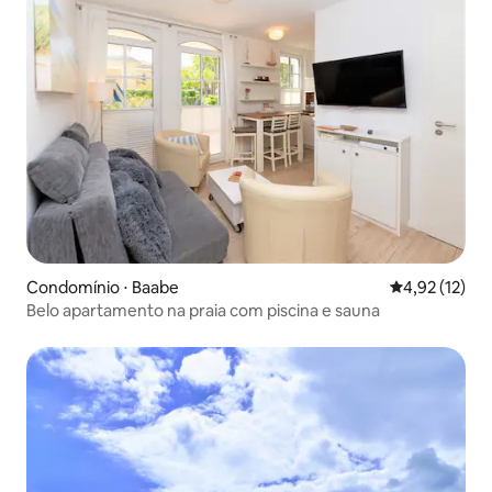
Condomínio ⋅ Baabe
4,92 de uma a
4,92 (12)
Belo apartamento na praia com piscina e sauna