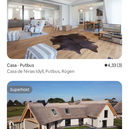
Casa ⋅ Putbus
4,33 de uma 
4,33 (3)
Casa de férias Idyll, Putbus, Rügen
Superhost
Superhost