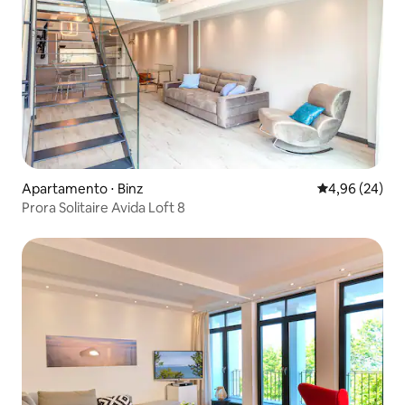
Apartamento ⋅ Binz
4,96 de uma a
4,96 (24)
Prora Solitaire Avida Loft 8