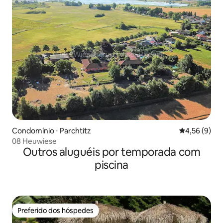
Condomínio ⋅ Parchtitz
4,56 de uma 
4,56 (9)
08 Heuwiese
Outros aluguéis por temporada com
piscina
Preferido dos hóspedes
Preferido dos hóspedes