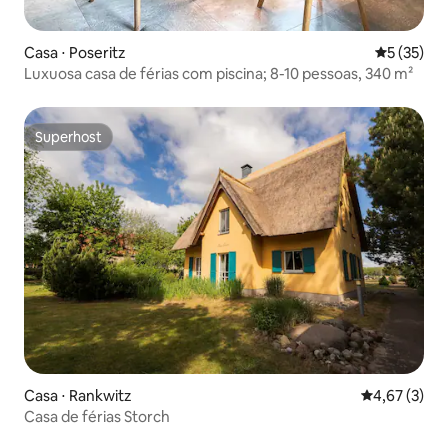
Casa ⋅ Poseritz
5 de uma a
5 (35)
Luxuosa casa de férias com piscina; 8-10 pessoas, 340 m²
Superhost
Superhost
Casa ⋅ Rankwitz
4,67 de uma 
4,67 (3)
Casa de férias Storch