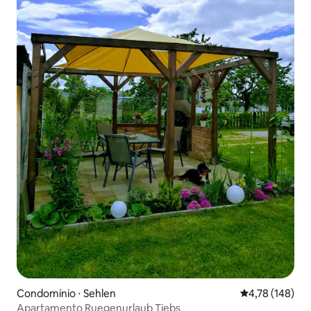
Condomínio ⋅ Sehlen
4,78 de uma av
4,78 (148)
Apartamento Ruegenurlaub Tiebs