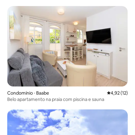
Condomínio ⋅ Baabe
4,92 de uma a
4,92 (12)
Belo apartamento na praia com piscina e sauna