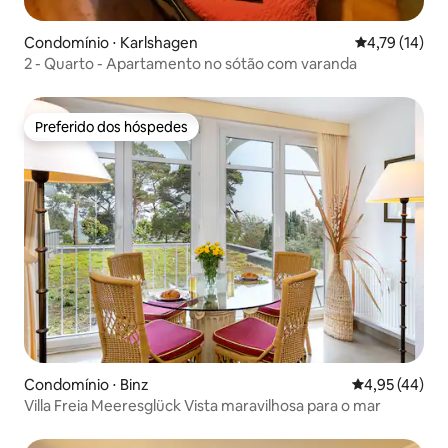
Condomínio ⋅ Karlshagen
4,79 de uma a
4,79 (14)
2 - Quarto - Apartamento no sótão com varanda
Preferido dos hóspedes
Preferido dos hóspedes
Condomínio ⋅ Binz
4,95 de uma a
4,95 (44)
Villa Freia Meeresglück Vista maravilhosa para o mar