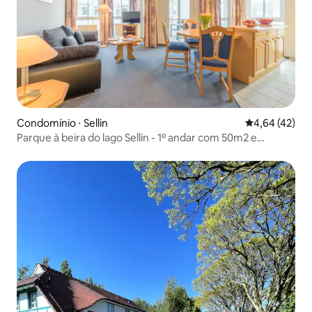
Condomínio ⋅ Sellin
4,64 de uma a
4,64 (42)
Parque à beira do lago Sellin - 1º andar com 50m2 e
varanda