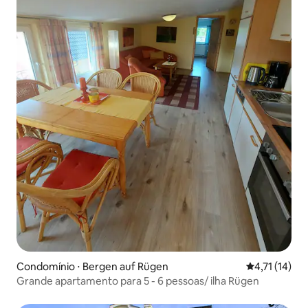
Condomínio ⋅ Bergen auf Rügen
4,71 de uma a
4,71 (14)
Grande apartamento para 5 - 6 pessoas/ ilha Rügen