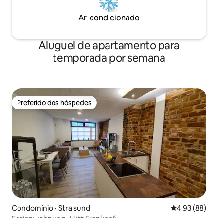
Ar-condicionado
Aluguel de apartamento para
temporada por semana
Preferido dos hóspedes
Preferido dos hóspedes
Condomínio ⋅ Stralsund
4,93 de uma a
4,93 (88)