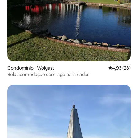
Condomínio ⋅ Wolgast
4,93 de uma a
4,93 (28)
Bela acomodação com lago para nadar