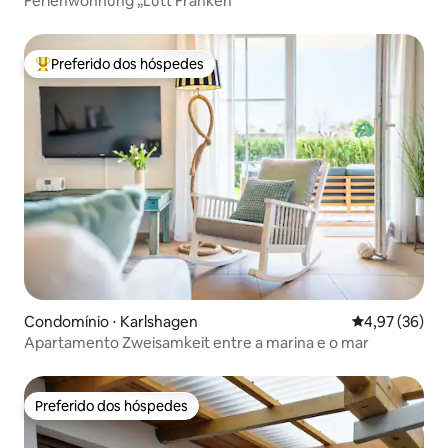
Ferienwohnung „Lütt Franken“
Preferido dos hóspedes
Entre os melhores preferidos dos hóspedes
Condomínio ⋅ Karlshagen
4,97 de uma a
4,97 (36)
Apartamento Zweisamkeit entre a marina e o mar
Preferido dos hóspedes
Preferido dos hóspedes