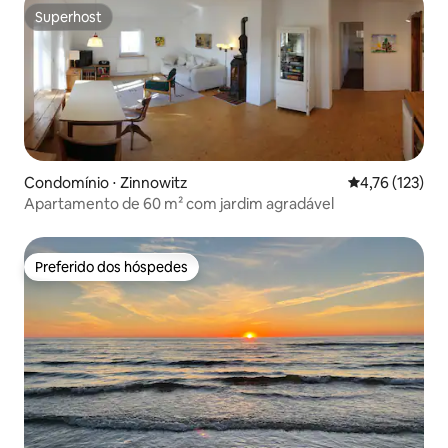
Superhost
Superhost
Condomínio ⋅ Zinnowitz
4,76 de uma av
4,76 (123)
Apartamento de 60 m² com jardim agradável
Preferido dos hóspedes
Preferido dos hóspedes