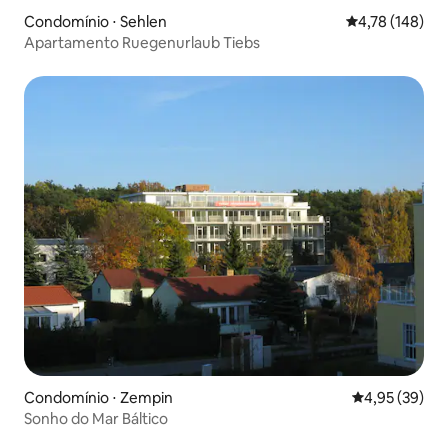
Condomínio ⋅ Sehlen
4,78 de uma av
4,78 (148)
Apartamento Ruegenurlaub Tiebs
Condomínio ⋅ Zempin
4,95 de uma a
4,95 (39)
Sonho do Mar Báltico