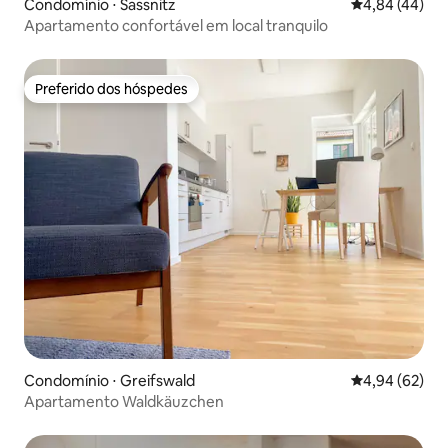
Condomínio ⋅ Sassnitz
4,84 de uma a
4,84 (44)
Apartamento confortável em local tranquilo
Preferido dos hóspedes
Preferido dos hóspedes
Condomínio ⋅ Greifswald
4,94 de uma a
4,94 (62)
Apartamento Waldkäuzchen