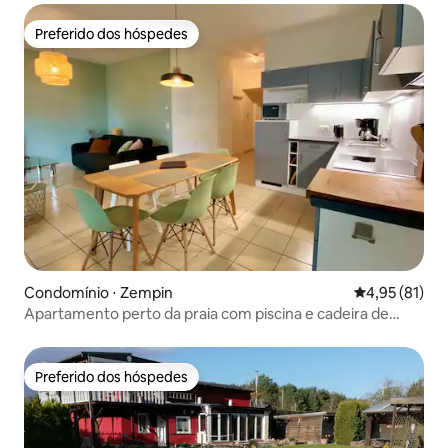
Preferido dos hóspedes
Preferido dos hóspedes
Condomínio ⋅ Zempin
4,95 de uma a
4,95 (81)
Apartamento perto da praia com piscina e cadeira de
praia*
Preferido dos hóspedes
Preferido dos hóspedes