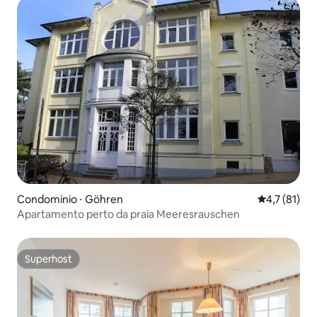
Condomínio ⋅ Göhren
4,7 de uma a
4,7 (81)
Apartamento perto da praia Meeresrauschen
Superhost
Superhost