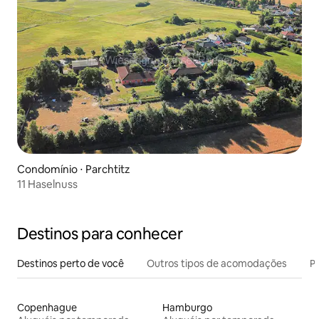
Condomínio ⋅ Parchtitz
11 Haselnuss
Destinos para conhecer
Destinos perto de você
Outros tipos de acomodações
Pr
Copenhague
Hamburgo