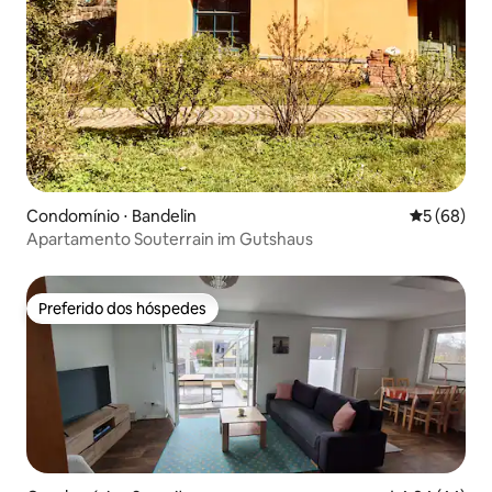
Condomínio ⋅ Bandelin
5 de uma a
5 (68)
Apartamento Souterrain im Gutshaus
Preferido dos hóspedes
Preferido dos hóspedes