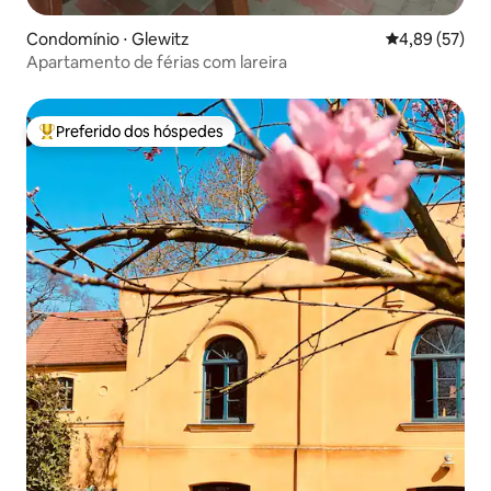
Condomínio ⋅ Glewitz
4,89 de uma a
4,89 (57)
Apartamento de férias com lareira
Preferido dos hóspedes
Entre os melhores preferidos dos hóspedes