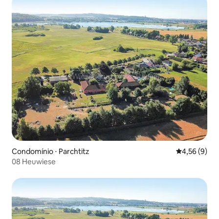
Condomínio ⋅ Parchtitz
4,56 de uma 
4,56 (9)
08 Heuwiese