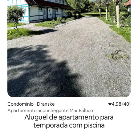
Condomínio ⋅ Dranske
4,98 de uma a
4,98 (40)
Apartamento aconchegante Mar Báltico
Aluguel de apartamento para
temporada com piscina