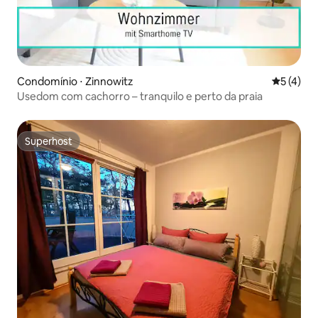
Condomínio ⋅ Zinnowitz
5 de uma 
5 (4)
Usedom com cachorro – tranquilo e perto da praia
Superhost
Superhost