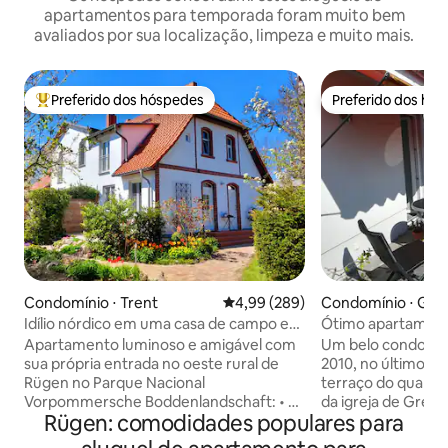
apartamentos para temporada foram muito bem
avaliados por sua localização, limpeza e muito mais.
Preferido dos hóspedes
Preferido dos hó
Entre os melhores preferidos dos hóspedes
Preferido dos hó
Condomínio ⋅ Trent
4,99 de uma avaliação média de 5
4,99 (289)
Condomínio ⋅ Grei
Idílio nórdico em uma casa de campo em
Ótimo apartament
Rügen
uma localização pr
Apartamento luminoso e amigável com
Um belo condomín
sua própria entrada no oeste rural de
2010, no último 
Rügen no Parque Nacional
terraço do qual vo
Vorpommersche Boddenlandschaft: • 2
da igreja de Greif
Rügen: comodidades populares para
quartos, até 4 pessoas. • Fornecimento
para alugar. O apa
inicial de lençóis e toalhas incluído •
apenas 8 minutos 