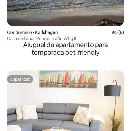
Condomínio ⋅ Karlshagen
5 de uma 
5 (8)
Casa de férias Pennestraße Whg II
Aluguel de apartamento para
temporada pet-friendly
Superhost
Superhost