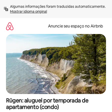
Pular
Algumas informações foram traduzidas automaticamente. 
para
Mostrar idioma original
o
conteúdo
Anuncie seu espaço no Airbnb
Rügen: aluguel por temporada de
apartamento (condo)