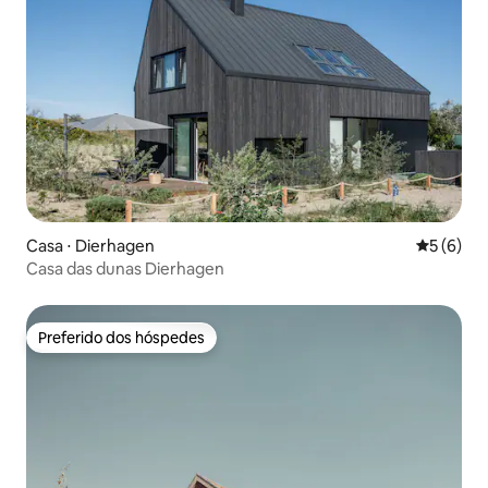
Casa ⋅ Dierhagen
5 de uma 
5 (6)
Casa das dunas Dierhagen
Preferido dos hóspedes
Preferido dos hóspedes