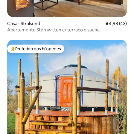
Casa ⋅ Stralsund
4,98 de uma a
4,98 (43)
Apartamento Sternwitten c/ terraço e sauna
Preferido dos hóspedes
Entre os melhores preferidos dos hóspedes