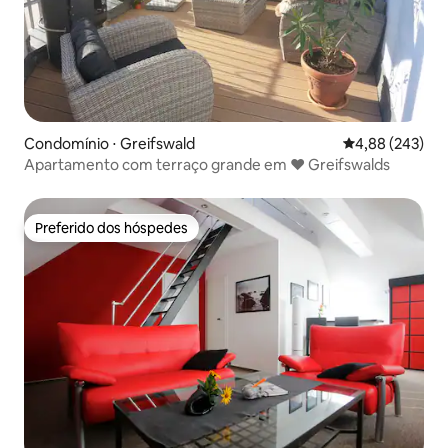
Condomínio ⋅ Greifswald
4,88 de uma ava
4,88 (243)
Apartamento com terraço grande em ❤ Greifswalds
Preferido dos hóspedes
Preferido dos hóspedes