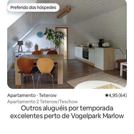
Preferido dos hóspedes
Preferido dos hóspedes
Apartamento ⋅ Teterow
4,95 de uma a
4,95 (64)
Apartamento 2 Teterow/Teschow
Outros aluguéis por temporada
excelentes perto de Vogelpark Marlow