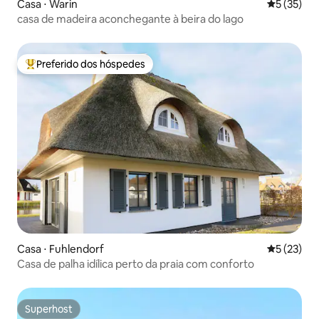
Casa ⋅ Warin
5 de uma a
5 (35)
casa de madeira aconchegante à beira do lago
Preferido dos hóspedes
Entre os melhores preferidos dos hóspedes
Casa ⋅ Fuhlendorf
5 de uma a
5 (23)
Casa de palha idílica perto da praia com conforto
Superhost
Superhost