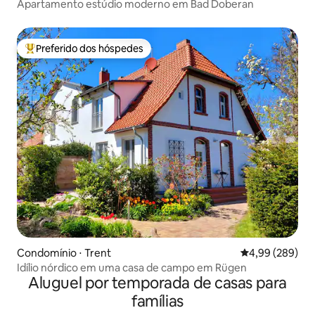
Apartamento estúdio moderno em Bad Doberan
Preferido dos hóspedes
Entre os melhores preferidos dos hóspedes
Condomínio ⋅ Trent
4,99 de uma ava
4,99 (289)
Idílio nórdico em uma casa de campo em Rügen
Aluguel por temporada de casas para
famílias