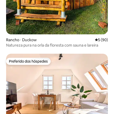
Rancho ⋅ Duckow
5 de uma a
5 (90)
Natureza pura na orla da floresta com sauna e lareira
Preferido dos hóspedes
Preferido dos hóspedes