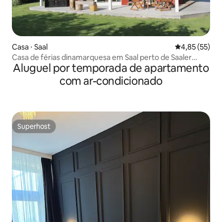
Casa ⋅ Saal
4,85 de uma a
4,85 (55)
Casa de férias dinamarquesa em Saal perto de Saaler
Aluguel por temporada de apartamento
Bodden
com ar-condicionado
Superhost
Superhost