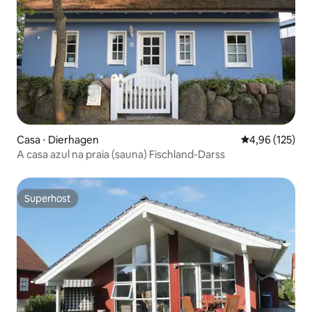
Casa ⋅ Dierhagen
4,96 de uma av
4,96 (125)
A casa azul na praia (sauna) Fischland-Darss
Superhost
Superhost