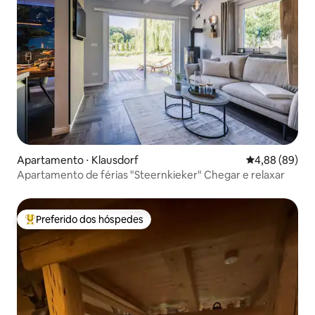
Apartamento ⋅ Klausdorf
4,88 de uma av
4,88 (89)
Apartamento de férias "Steernkieker" Chegar e relaxar
Preferido dos hóspedes
Entre os melhores preferidos dos hóspedes