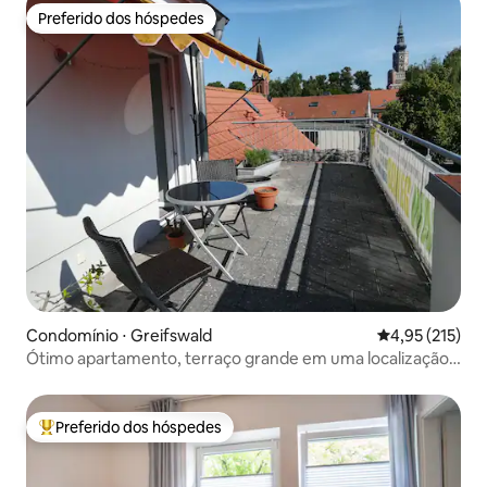
Preferido dos hóspedes
Preferido dos hóspedes
Condomínio ⋅ Greifswald
4,95 de uma av
4,95 (215)
Ótimo apartamento, terraço grande em uma localização
privilegiada
Preferido dos hóspedes
Entre os melhores preferidos dos hóspedes