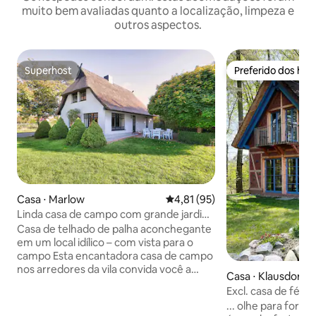
muito bem avaliadas quanto a localização, limpeza e
outros aspectos.
Superhost
Preferido dos hó
Superhost
Preferido dos hó
Casa ⋅ Marlow
4,81 de uma avaliação média de
4,81 (95)
Linda casa de campo com grande jardim
e lareira
Casa de telhado de palha aconchegante
em um local idílico – com vista para o
campo Esta encantadora casa de campo
nos arredores da vila convida você a
Casa ⋅ Klausdorf
relaxar. Você pode desfrutar da ampla
Excl. casa de féri
vista sobre campos e prados
para a água
... olhe para fora 
diretamente da área de estar e jantar –