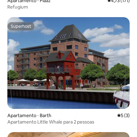
Apartamento ⋅ Plaaz
4,73 de uma av
4,73 (171)
Refugium
Superhost
Superhost
Apartamento ⋅ Barth
5 de uma 
5 (3)
Apartamento Little Whale para 2 pessoas