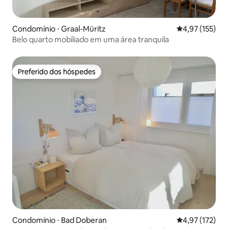
Condomínio ⋅ Graal-Müritz
4,97 de uma av
4,97 (155)
Belo quarto mobiliado em uma área tranquila
Preferido dos hóspedes
Preferido dos hóspedes
Condomínio ⋅ Bad Doberan
4,97 de uma av
4,97 (172)