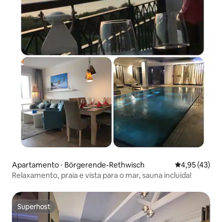
Apartamento ⋅ Börgerende-Rethwisch
4,95 de uma a
4,95 (43)
Relaxamento, praia e vista para o mar, sauna incluída!
Superhost
Superhost