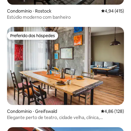
Condomínio ⋅ Rostock
4,94 de uma av
4,94 (415)
Estúdio moderno com banheiro
Preferido dos hóspedes
Preferido dos hóspedes
Condomínio ⋅ Greifswald
4,86 de uma av
4,86 (128)
Elegante perto de teatro, cidade velha, clínica,
estacionamento