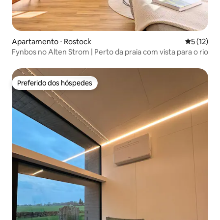
Apartamento ⋅ Rostock
5 de uma a
5 (12)
Fynbos no Alten Strom | Perto da praia com vista para o rio
Preferido dos hóspedes
Preferido dos hóspedes