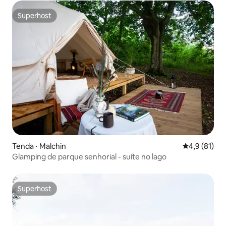
Superhost
Superhost
Tenda ⋅ Malchin
4,9 de uma a
4,9 (81)
Glamping de parque senhorial - suíte no lago
Superhost
Superhost