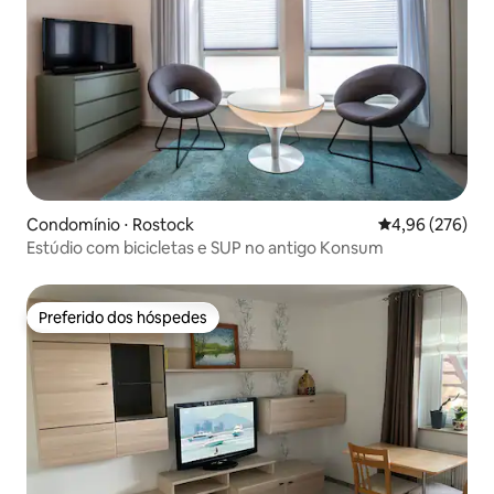
Condomínio ⋅ Rostock
4,96 de uma ava
4,96 (276)
Estúdio com bicicletas e SUP no antigo Konsum
Preferido dos hóspedes
Preferido dos hóspedes