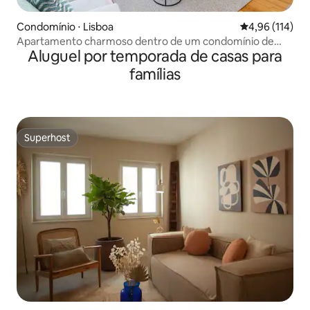
Condomínio ⋅ Lisboa
4,96 de uma av
4,96 (114)
Apartamento charmoso dentro de um condomínio de
Aluguel por temporada de casas para
luxo
famílias
Superhost
Superhost