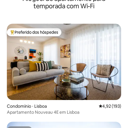
temporada com Wi-Fi
Preferido dos hóspedes
Entre os melhores preferidos dos hóspedes
Condomínio ⋅ Lisboa
4,92 de uma av
4,92 (193)
Apartamento Nouveau 4E em Lisboa