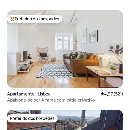
Preferido dos hóspedes
Entre os melhores preferidos dos hóspedes
Apartamento ⋅ Lisboa
4,97 de uma av
4,97 (521)
Apaixone-se por Alfama com pátio privativo
Preferido dos hóspedes
Preferido dos hóspedes