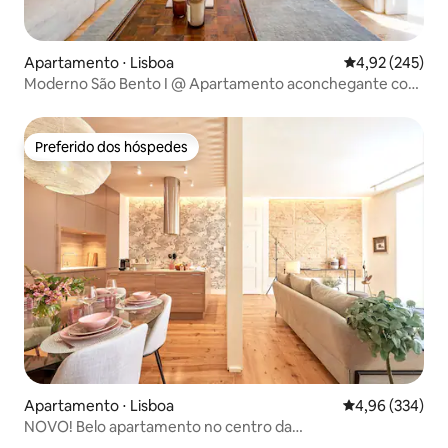
Apartamento ⋅ Lisboa
4,92 de uma av
4,92 (245)
Moderno São Bento I @ Apartamento aconchegante com
varanda
Preferido dos hóspedes
Preferido dos hóspedes
Apartamento ⋅ Lisboa
4,96 de uma ava
4,96 (334)
NOVO! Belo apartamento no centro da
cidade_3QUARTOS_2BANHEIROS_AC