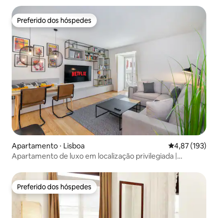
Preferido dos hóspedes
Preferido dos hóspedes
Apartamento ⋅ Lisboa
4,87 de uma av
4,87 (193)
Apartamento de luxo em localização privilegiada |
Elevador | Ar-condicionado
Preferido dos hóspedes
Preferido dos hóspedes