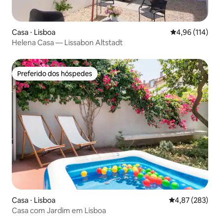
Casa ⋅ Lisboa
4,96 de uma av
4,96 (114)
Helena Casa — Lissabon Altstadt
Preferido dos hóspedes
Preferido dos hóspedes
Casa ⋅ Lisboa
4,87 de uma av
4,87 (283)
Casa com Jardim em Lisboa