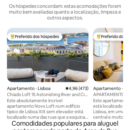
Os hóspedes concordam: estas acomodações foram
muito bem avaliadas quanto a localização, limpeza e
outros aspectos.
Preferido dos hóspedes
Preferido dos 
Entre os melhores preferidos dos hóspedes
Entre os melhore
Apartamento ⋅ Lisboa
4,96 de uma avaliação média de 
4,96 (473)
Apartamento ⋅ Li
Chiado Loft 15 Astonishing River and City
APARTAMENTO E
Views
- CORAÇÃO DA B
Este absolutamente incrível
Este apartamento
apartamento Novo Loft num edifício
está localizado na
típico de Lisboa XIX sem elevador está
Lisboa, em uma lo
localizado numa das ruas que a esquina
central e muito pe
Comodidades populares para aluguel
com a Rua da Bica oferece um ambiente
decoração é sofis
muito caloroso e convidativo, com vistas
pinturas na sala d