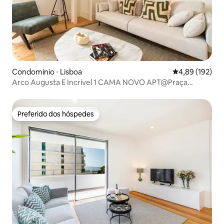
Condomínio ⋅ Lisboa
4,89 de uma av
4,89 (192)
Arco Augusta E Incrível 1 CAMA NOVO APT@Praça
Comércio
Preferido dos hóspedes
Preferido dos hóspedes