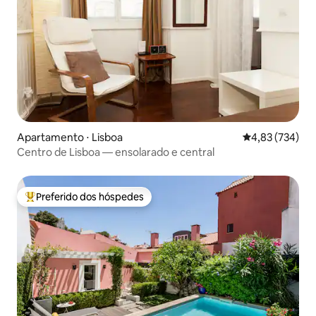
Apartamento ⋅ Lisboa
4,83 de uma av
4,83 (734)
Centro de Lisboa — ensolarado e central
Preferido dos hóspedes
Entre os melhores preferidos dos hóspedes