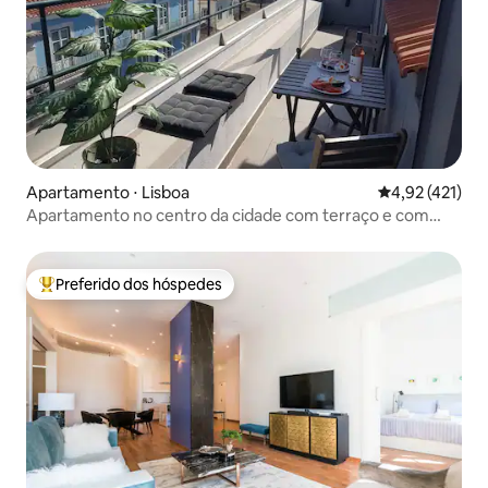
Apartamento ⋅ Lisboa
4,92 de uma av
4,92 (421)
Apartamento no centro da cidade com terraço e com
uma vista incrível
Preferido dos hóspedes
Entre os melhores preferidos dos hóspedes