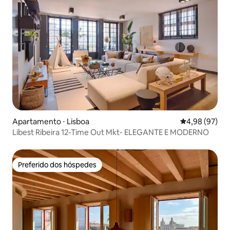
Apartamento ⋅ Lisboa
4,98 de uma a
4,98 (97)
Libest Ribeira 12-Time Out Mkt- ELEGANTE E MODERNO
Preferido dos hóspedes
Preferido dos hóspedes