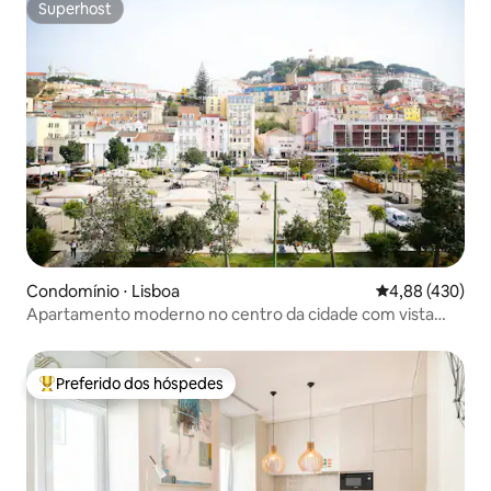
Superhost
Superhost
Condomínio ⋅ Lisboa
4,88 de uma av
4,88 (430)
Apartamento moderno no centro da cidade com vista
para o castelo
Preferido dos hóspedes
Entre os melhores preferidos dos hóspedes