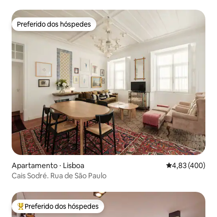
condicionado
Preferido dos hóspedes
Preferido dos hóspedes
Apartamento ⋅ Lisboa
4,83 de uma av
4,83 (400)
Cais Sodré. Rua de São Paulo
Preferido dos hóspedes
Entre os melhores preferidos dos hóspedes