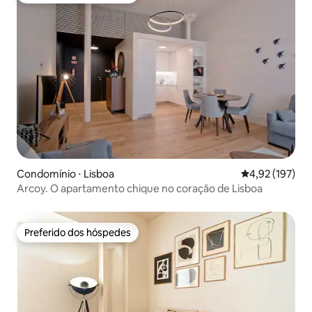
Condomínio ⋅ Lisboa
4,92 de uma av
4,92 (197)
Arcoy. O apartamento chique no coração de Lisboa
Preferido dos hóspedes
Preferido dos hóspedes