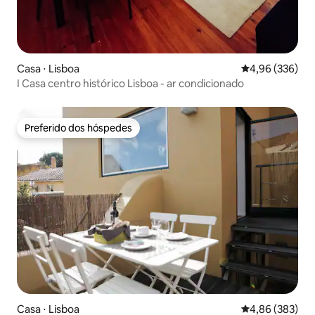
Casa ⋅ Lisboa
4,96 de uma ava
4,96 (336)
I Casa centro histórico Lisboa - ar condicionado
Preferido dos hóspedes
Preferido dos hóspedes
Casa ⋅ Lisboa
4,86 de uma ava
4,86 (383)