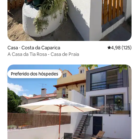
Casa ⋅ Costa da Caparica
4,98 de uma av
4,98 (125)
A Casa da Tia Rosa - Casa de Praia
Preferido dos hóspedes
Preferido dos hóspedes