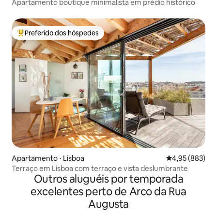
Apartamento boutique minimalista em prédio histórico
Preferido dos hóspedes
Entre os melhores preferidos dos hóspedes
Apartamento ⋅ Lisboa
4,95 de uma ava
4,95 (883)
Terraço em Lisboa com terraço e vista deslumbrante
Outros aluguéis por temporada
excelentes perto de Arco da Rua
Augusta