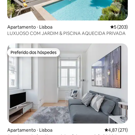
Apartamento ⋅ Lisboa
5 de uma av
5 (203)
LUXUOSO COM JARDIM & PISCINA AQUECIDA PRIVADA
Preferido dos hóspedes
Preferido dos hóspedes
Apartamento ⋅ Lisboa
4,87 de uma av
4,87 (271)