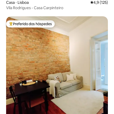
Casa ⋅ Lisboa
4,9 de uma av
4,9 (125)
Vila Rodrigues - Casa Carpinteiro
Preferido dos hóspedes
Entre os melhores preferidos dos hóspedes