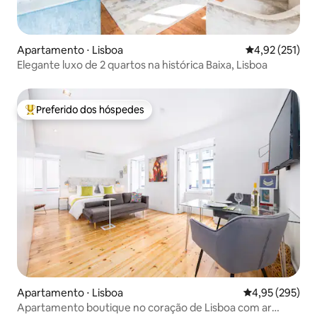
Apartamento ⋅ Lisboa
4,92 de uma av
4,92 (251)
Elegante luxo de 2 quartos na histórica Baixa, Lisboa
Preferido dos hóspedes
Entre os melhores preferidos dos hóspedes
Apartamento ⋅ Lisboa
4,95 de uma av
4,95 (295)
Apartamento boutique no coração de Lisboa com ar