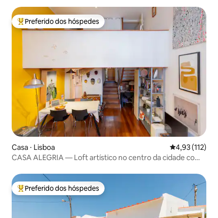
Preferido dos hóspedes
Entre os melhores preferidos dos hóspedes
Casa ⋅ Lisboa
4,93 de uma av
4,93 (112)
CASA ALEGRIA — Loft artístico no centro da cidade com
pátio
Preferido dos hóspedes
Entre os melhores preferidos dos hóspedes