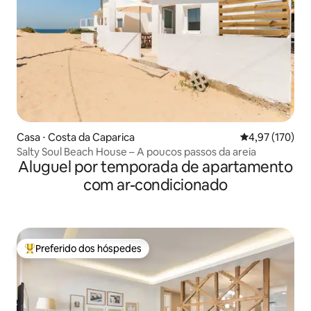
Casa ⋅ Costa da Caparica
4,97 de uma av
4,97 (170)
Salty Soul Beach House – A poucos passos da areia
Aluguel por temporada de apartamento
com ar-condicionado
Preferido dos hóspedes
Entre os melhores preferidos dos hóspedes