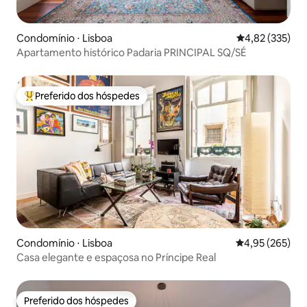
Condomínio ⋅ Lisboa
4,82 de uma av
4,82 (335)
Apartamento histórico Padaria PRINCIPAL SQ/SÉ
Preferido dos hóspedes
Entre os melhores preferidos dos hóspedes
Condomínio ⋅ Lisboa
4,95 de uma av
4,95 (265)
Casa elegante e espaçosa no Príncipe Real
Preferido dos hóspedes
Preferido dos hóspedes