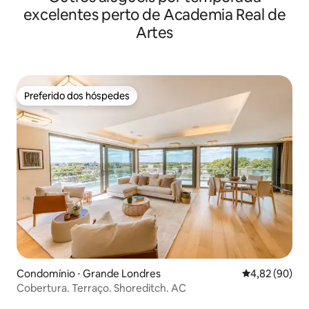
excelentes perto de Academia Real de
Artes
Preferido dos hóspedes
Preferido dos hóspedes
Condomínio ⋅ Grande Londres
4,82 de uma a
4,82 (90)
Cobertura. Terraço. Shoreditch. AC