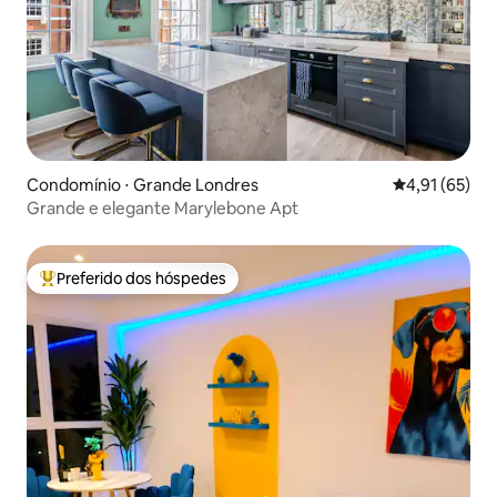
Condomínio ⋅ Grande Londres
4,91 de uma a
4,91 (65)
Grande e elegante Marylebone Apt
Preferido dos hóspedes
Entre os melhores preferidos dos hóspedes