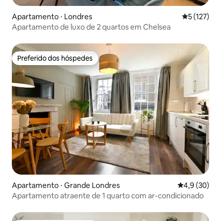
Apartamento ⋅ Londres
5 de uma av
5 (127)
Apartamento de luxo de 2 quartos em Chelsea
Preferido dos hóspedes
Preferido dos hóspedes
Apartamento ⋅ Grande Londres
4,9 de uma a
4,9 (30)
Apartamento atraente de 1 quarto com ar-condicionado