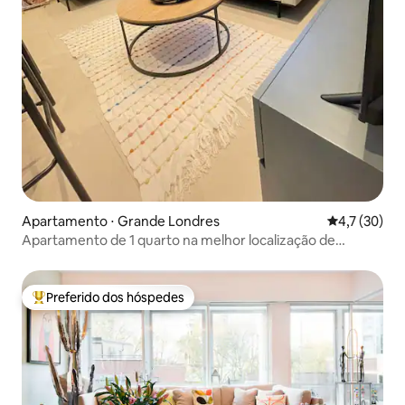
Apartamento ⋅ Grande Londres
4,7 de uma a
4,7 (30)
Apartamento de 1 quarto na melhor localização de
Mayfair
Preferido dos hóspedes
Entre os melhores preferidos dos hóspedes