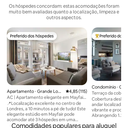
Os hóspedes concordam: estas acomodações foram
muito bem avaliadas quanto a localização, limpeza e
outros aspectos.
Preferido dos hóspedes
Preferido dos 
Preferido dos hóspedes
Entre os melhore
Condomínio ⋅ Gra
Apartamento ⋅ Grande Lond
4,85 de uma avaliação média de 
4,85 (115)
es
Terraço da cobert
res
AC | Apartamento elegante em Mayfair |
+ Varanda + Ar-co
Cobertura deslum
Centro de Londres | Elevador
📍Localização excelente no centro de
andar localizada n
Londres, a 10 minutos a pé de tudo! Este
vibrante e procur
elegante estúdio em Mayfair pode
Abrangendo 1.205
acomodar até 3 hóspedes em uma
apartamento lind
Comodidades populares para aluguel
localização privilegiada em
possui 2 quartos 