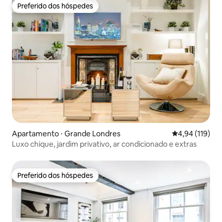
Preferido dos hóspedes
Preferido dos hóspedes
Apartamento ⋅ Grande Londres
4,94 de uma av
4,94 (119)
Luxo chique, jardim privativo, ar condicionado e extras
Preferido dos hóspedes
Preferido dos hóspedes