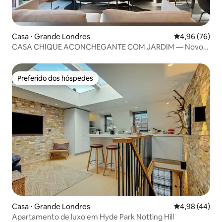
Casa ⋅ Grande Londres
4,96 de uma a
4,96 (76)
CASA CHIQUE ACONCHEGANTE COM JARDIM — Novo
anúncio
Preferido dos hóspedes
Preferido dos hóspedes
Casa ⋅ Grande Londres
4,98 de uma a
4,98 (44)
Apartamento de luxo em Hyde Park Notting Hill