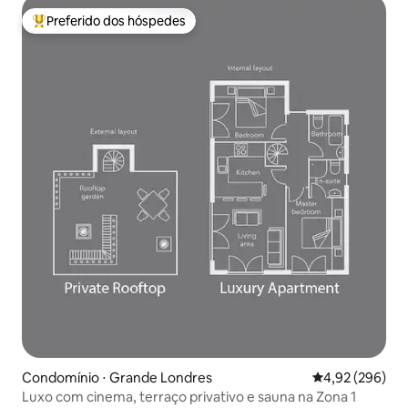
Preferido dos hóspedes
Entre os melhores preferidos dos hóspedes
Condomínio ⋅ Grande Londres
4,92 de uma ava
4,92 (296)
Luxo com cinema, terraço privativo e sauna na Zona 1