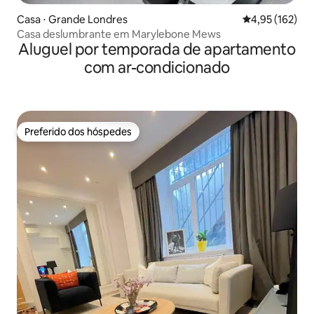
Casa ⋅ Grande Londres
4,95 de uma av
4,95 (162)
Casa deslumbrante em Marylebone Mews
Aluguel por temporada de apartamento
com ar-condicionado
Preferido dos hóspedes
Preferido dos hóspedes