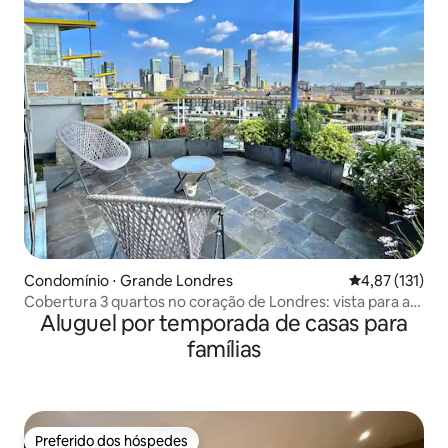
Condomínio ⋅ Grande Londres
4,87 de uma av
4,87 (131)
Cobertura 3 quartos no coração de Londres: vista para a
Aluguel por temporada de casas para
cidade de Londres
famílias
Preferido dos hóspedes