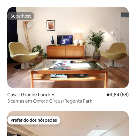
Superhost
Superhost
Casa ⋅ Grande Londres
4,84 de uma av
4,84 (68)
3 camas em Oxford Circus/Regents Park
Preferido dos hóspedes
Preferido dos hóspedes