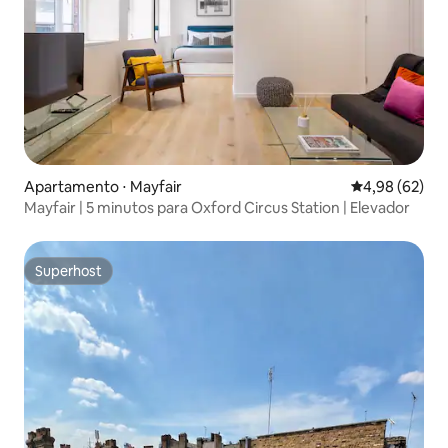
Apartamento ⋅ Mayfair
4,98 de uma a
4,98 (62)
Mayfair | 5 minutos para Oxford Circus Station | Elevador
Superhost
Superhost