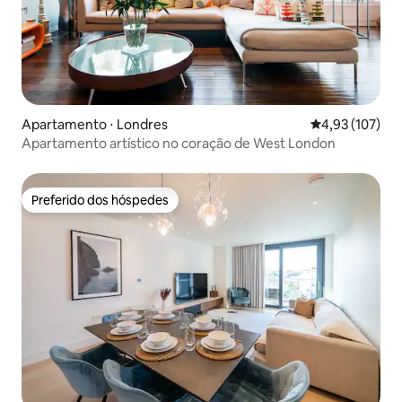
Apartamento ⋅ Londres
4,93 de uma av
4,93 (107)
Apartamento artístico no coração de West London
Preferido dos hóspedes
Preferido dos hóspedes