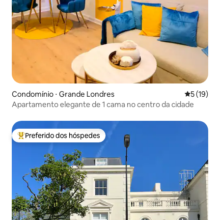
Condomínio ⋅ Grande Londres
5 de uma a
5 (19)
Apartamento elegante de 1 cama no centro da cidade
Preferido dos hóspedes
Entre os melhores preferidos dos hóspedes