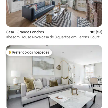
Casa ⋅ Grande Londres
5 de uma a
5 (53)
Blossom House Nova casa de 3 quartos em Barons Court
Preferido dos hóspedes
Entre os melhores preferidos dos hóspedes