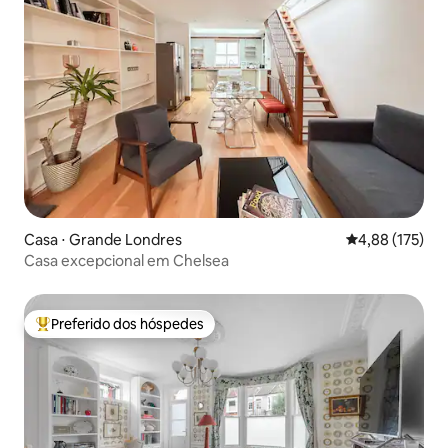
Casa ⋅ Grande Londres
4,88 de uma av
4,88 (175)
Casa excepcional em Chelsea
Preferido dos hóspedes
Entre os melhores preferidos dos hóspedes