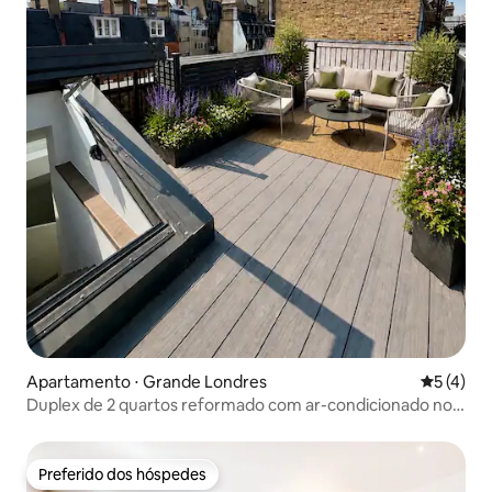
Apartamento ⋅ Grande Londres
5 de uma 
5 (4)
Duplex de 2 quartos reformado com ar-condicionado no
terraço | Museu Britânico
Preferido dos hóspedes
Preferido dos hóspedes