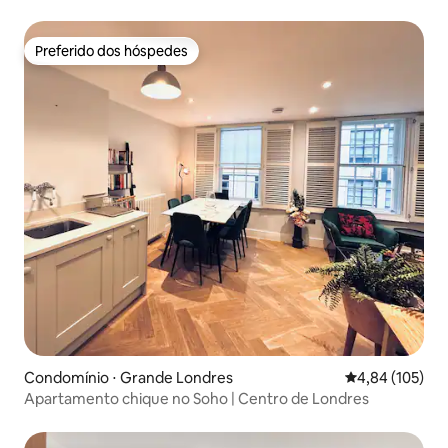
Preferido dos hóspedes
Preferido dos hóspedes
Condomínio ⋅ Grande Londres
4,84 de uma av
4,84 (105)
Apartamento chique no Soho | Centro de Londres