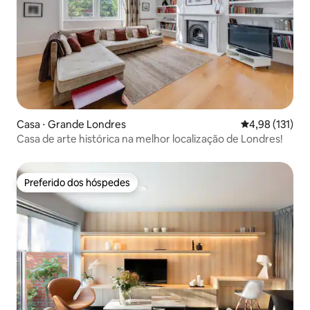
Casa ⋅ Grande Londres
4,98 de uma av
4,98 (131)
Casa de arte histórica na melhor localização de Londres!
Preferido dos hóspedes
Preferido dos hóspedes