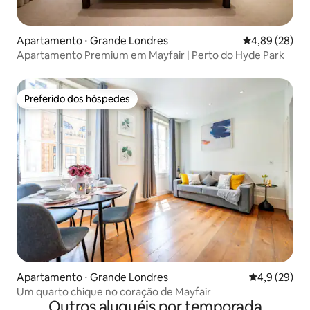
Apartamento ⋅ Grande Londres
4,89 de uma a
4,89 (28)
Apartamento Premium em Mayfair | Perto do Hyde Park
Preferido dos hóspedes
Preferido dos hóspedes
Apartamento ⋅ Grande Londres
4,9 de uma a
4,9 (29)
Um quarto chique no coração de Mayfair
Outros aluguéis por temporada