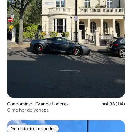
Condomínio ⋅ Grande Londres
4,98 de uma av
4,98 (114)
O melhor de Veneza
Preferido dos hóspedes
Preferido dos hóspedes