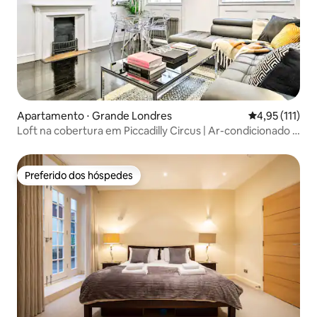
Apartamento ⋅ Grande Londres
4,95 de uma av
4,95 (111)
Loft na cobertura em Piccadilly Circus | Ar-condicionado |
6-7 pessoas
Preferido dos hóspedes
Preferido dos hóspedes