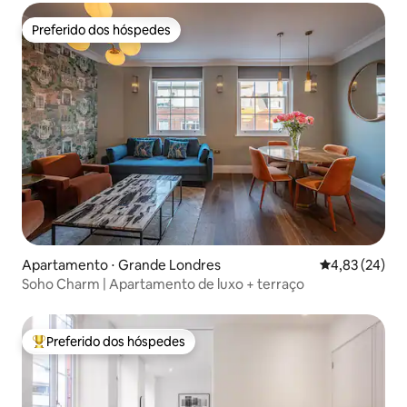
Preferido dos hóspedes
Preferido dos hóspedes
Apartamento ⋅ Grande Londres
4,83 de uma a
4,83 (24)
Soho Charm | Apartamento de luxo + terraço
Preferido dos hóspedes
Entre os melhores preferidos dos hóspedes