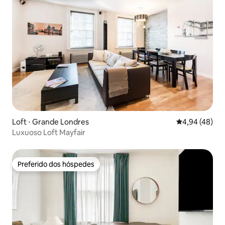
Loft ⋅ Grande Londres
4,94 de uma a
4,94 (48)
Luxuoso Loft Mayfair
Preferido dos hóspedes
Preferido dos hóspedes