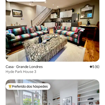
Preferido dos hóspedes
Casa ⋅ Grande Londres
5 de uma 
5 (6)
Hyde Park House 3
Preferido dos hóspedes
Entre os melhores preferidos dos hóspedes